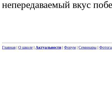
непередаваемый вкус побе
Главная
|
О школе
|
Актуальности
|
Форум
|
Семинары
|
Фотога