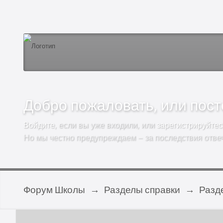
Добро пожаловать, или посто
Войдите
, если вы уже входили, или
зарегистрируйтес
Но мы честно предупреждаем – за последствия отве
Форум Школы
→
Разделы справки
→
Разд