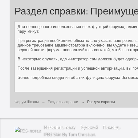
Раздел справки: Преимуще
Для полноценного использования всех функций форума, админи
пару минут.
При регистрации необходимо обязательно указать ваш реальны
данное требование администратора включено, вы будете извеще
верхней части форума, воспользуйтесь ссылкой, чтобы повтор
В некоторых случаях, администратор сам должен будет одобри
После завершения регистрации и успешной авторизации, вы по
Более подробные сведения об этих функциях форума Вы сможе
Форум Школы
→
Разделы справки
→
Раздел справки
Изменить тему
Русский
Помощь
IPB3 Skin By Tom Christian.