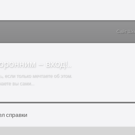
Сайт Шк
ронним – вход!..
ь
, если только мечтаете об этом.
чаете вы сами…
ел справки