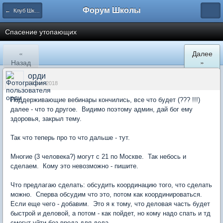
Форум Школы
← Клуб Школы
Спасение утопающих
«
Далее
Назад
»
орди
14 ноя 2018
Поддерживающие вебинары кончились, все что будет (??? !!!)
далее - что то другое. Видимо поэтому админ, дай бог ему
здоровья, закрыл тему.
Так что теперь про то что дальше - тут.
Многие (3 человека?) могут с 21 по Москве. Так небось и
сделаем. Кому это невозможно - пишите.
Что предлагаю сделать: обсудить координацию того, что сделать
можно. Сперва обсудим что это, потом как координироваться.
Если еще чего - добавим. Это я к тому, что деловая часть будет
быстрой и деловой, а потом - как пойдет, но кому надо спать и тд
смогут уйти без вреда для дела.