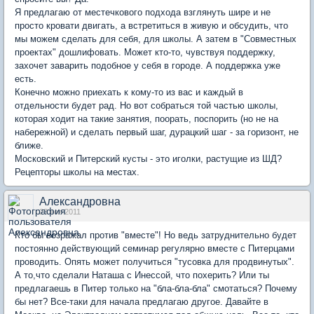
Я предлагаю от местечкового подхода взглянуть шире и не
просто кровати двигать, а встретиться в живую и обсудить, что
мы можем сделать для себя, для школы. А затем в "Совместных
проектах" дошлифовать. Может кто-то, чувствуя поддержку,
захочет заварить подобное у себя в городе. А поддержка уже
есть.
Конечно можно приехать к кому-то из вас и каждый в
отдельности будет рад. Но вот собраться той частью школы,
которая ходит на такие занятия, поорать, поспорить (но не на
набережной) и сделать первый шаг, дурацкий шаг - за горизонт, не
ближе.
Московский и Питерский кусты - это иголки, растущие из ШД?
Рецепторы школы на местах.
Александровна
23 ноя 2011
Кто бы возражал против "вместе"! Но ведь затруднительно будет
постоянно действующий семинар регулярно вместе с Питерцами
проводить. Опять может получиться "тусовка для продвинутых".
А то,что сделали Наташа с Инессой, что похерить? Или ты
предлагаешь в Питер только на "бла-бла-бла" смотаться? Почему
бы нет? Все-таки для начала предлагаю другое. Давайте в