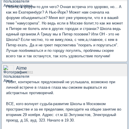
Ребята, а форум-то для чего? Очная встреча это здорово, но... А
как же Екатеринбург? А Нью-Йорк? Может нам сначала на
форуме объединиться? Меня вот уже упрекнули, что я в вашей
теме "намусорила". Но ведь если в Москве болит,то как же может
в Питере не болеть или в других городах и странах? Школа ведь
единый организм.А Гришу мы в Питер позовем? Или ОН - это не
Школа? Если честно, то не вижу,пока, с чем,а,главное, с кем в
Питер ехать. Да и не греет перспектива "поорать и поругаться".
Лучше пообниматься и по городу погулять, проблемы скорее
всего так и так останутся, так хоть удовольствие получим!
Aime
24 ноя 2011
Ребят, конткретных предложений не услышала, возможно при
личной встрече в глаза-в глаза мы сможем вырваться из
абстрактных противоречий.
ВСЕ, кого волнует судьба-развитие Школы в Московком
пространстве и за ее пределами, приходите на общее занятие во
вториник 29 ноября. Адрес: ст.м.Ш.Энтузиастов, Электродный
проезд, д.16, ауд. 323. Начало в 19.30.