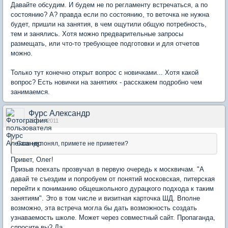
Давайте обсудим. И будем не по регламенту встречаться, а по
состоянию? А? правда если по состоянию, то веточка не нужна
будет, пришли на занятия, в чем ощутили общую потребность,
тем и занялись. Хотя можно предварительные запросы
размещать, или что-то требующее подготовки и для отчетов
можно.
Только тут конечно открыт вопрос с новичками... Хотя какой
вопрос? Есть новички на занятиях - расскажем подробно чем
занимаемся.
Фурс Александр
23 ноя 2011
Саш не понял, примете не приметеи?
Привет, Олег!
Призыв поехать прозвучал в первую очередь к москвичам. "А
давай те съездим и попробуем от понятий московская, питерская
перейти к пониманию общешкольного дурацкого подхода к таким
занятиям". Это в том числе и визитная карточка ШД. Вполне
возможно, эта встреча могла бы дать возможность создать
узнаваемость школе. Может через совместный сайт. Пропаганда,
спросите вы? Да.