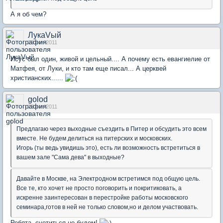
А я об чем?
ЛукаVый
23 ноя 2011
Исус был один, живой и цельный.... А почему есть евангиелие от
Матфея, от Луки, и кто там еще писал... А церквей
христианских......
golod
23 ноя 2011
Предлагаю через выходные съездить в Питер и обсудить это всем
вместе. Не будем делиться на питерских и московских.
Игорь (ты ведь увидишь это), есть ли возможность встретиться в
вашем зале "Сама дева" в выходные?
Давайте в Москве, на Электродном встретимся под общую цель.
Все те, кто хочет не просто поговорить и покритиковать, а
искренне заинтересован в перестройке работы московского
семинара,готов в ней не только словом,но и делом участвовать.
Ребята, суетиться не будем!