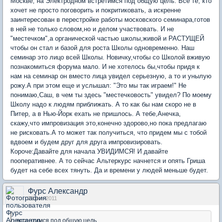
Москве, на Электродном встретимся под общую цель. Все те, кто
хочет не просто поговорить и покритиковать, а искренне
заинтересован в перестройке работы московского семинара,готов
в ней не только словом,но и делом участвовать. И не
"местечком",а органической частью школы,живой и РАСТУЩЕЙ
чтобы он стал и базой для роста Школы одновременно. Наш
семинар это лицо всей Школы. Новичку,чтобы со Школой вживую
познакомиться форума мало. И не хотелось бы,чтобы придя к
нам на семинар он вместо лица увидел серьезную, а то и унылую
рожу.А при этом еще и услышал: "Это мы так играем!" Не
понимаю,Саш, в чем ты здесь "местечковость" увидел? По моему
Школу надо к людям приближать. А то как бы нам скоро не в
Питер, а в Нью-Йорк ехать не пришлось. А тебе,Анечка,
скажу,что импровизация это,конечно здорово,но пока предлагаю
не рисковать.А то может так получиться, что придем мы с тобой
вдвоем и будем друг для друга импровизировать.
Короче:Давайте для начала УВИДИМСЯ! И давайте
пооперативнее. А то сейчас Альтеркурс начнется и опять Гриша
будет на себе всех тянуть. Да и времени у людей меньше будет.
Фурс Александр
23 ноя 2011
встретимся под общую цель