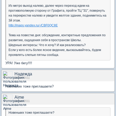
Из метро выход налево, далее через переход идем на
противополжную сторону от Графита, пройти ТЦ "З1", повернуть
на перекрестке налево и увидите желтое здание, поднимитесь на
3й этаж.
http://maps.yandex.ru/-/CBF0QC8E
Тема на повестке дня: обсуждение, конткретные предложения по
развитию, ощущения себя в пространсве Школы.
Шкурные интересы: Что я хочу? И как реализовать?
Если у кого есть более ясное видение, высказывайтесь, будем
проявлять слепые пятны сообща.
УРА! Уже бегу!!!!
Надежда
24 ноя 2011
Новеньких тоже приглашаете?
Aime
24 ноя 2011
Новеньких тоже приглашаете?