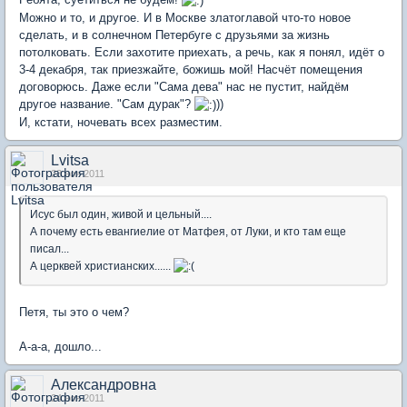
Можно и то, и другое. И в Москве златоглавой что-то новое
сделать, и в солнечном Петербуге с друзьями за жизнь
потолковать. Если захотите приехать, а речь, как я понял, идёт о
3-4 декабря, так приезжайте, божишь мой! Насчёт помещения
договорюсь. Даже если "Сама дева" нас не пустит, найдём
другое название. "Сам дурак"?
))
И, кстати, ночевать всех разместим.
Lvitsa
23 ноя 2011
Исус был один, живой и цельный....
А почему есть евангиелие от Матфея, от Луки, и кто там еще
писал...
А церквей христианских......
Петя, ты это о чем?
А-а-а, дошло...
Александровна
24 ноя 2011