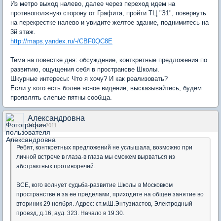
Из метро выход налево, далее через переход идем на
противополжную сторону от Графита, пройти ТЦ "З1", повернуть
на перекрестке налево и увидите желтое здание, поднимитесь на
3й этаж.
http://maps.yandex.ru/-/CBF0QC8E
Тема на повестке дня: обсуждение, конткретные предложения по
развитию, ощущения себя в пространсве Школы.
Шкурные интересы: Что я хочу? И как реализовать?
Если у кого есть более ясное видение, высказывайтесь, будем
проявлять слепые пятны сообща.
Александровна
24 ноя 2011
Ребят, конткретных предложений не услышала, возможно при
личной встрече в глаза-в глаза мы сможем вырваться из
абстрактных противоречий.
ВСЕ, кого волнует судьба-развитие Школы в Московком
пространстве и за ее пределами, приходите на общее занятие во
вториник 29 ноября. Адрес: ст.м.Ш.Энтузиастов, Электродный
проезд, д.16, ауд. 323. Начало в 19.30.