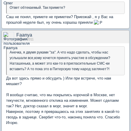
Ответ обтекаемый. Так примете?
Саш не понял, примете не приметеи? Приезжай , я у Вас на
прошлой неделе был, ну очень хоршош приняли
Faanya
23 ноя 2011
Анечка, я двумя руками "за". А что надо сделать, чтобы нас
услышали все,кому хочется принять участие в обсуждении?
Наташенька, а может это как-то в пригласительные СМС-ки
вставить? А то пока это в Питерскую тему народ заглянет?!
Да вот здесь прямо и обсудить ) Или при встрече, что нам
мешает?
Я вообще считаю, что мы покрылись корочкой в Москве, нет
текучести, мгновенного отклика на изменения. Может сделаем
так? Нет, доктор сказал в морг, значит в морг.
Наверное, поэтому я превращаюсь на этих занятиях в какой-то
гвоздь в заднице. Свербит что-то, наконец поняла что. Спасибо
Игорю.