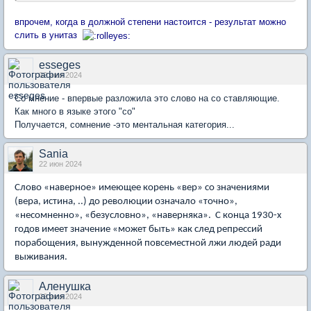
впрочем, когда в должной степени настоится - результат можно
слить в унитаз
esseges
02 июн 2024
Со мнение - впервые разложила это слово на со ставляющие.
Как много в языке этого "со"
Получается, сомнение -это ментальная категория...
Sania
22 июн 2024
Слово «наверное» имеющее корень «вер» со значениями
(вера, истина, ..) до революции означало «точно»,
«несомненно», «безусловно», «наверняка». С конца 1930-х
годов имеет значение «может быть» как след репрессий
порабощения, вынужденной повсеместной лжи людей ради
выживания.
Аленушка
22 июн 2024