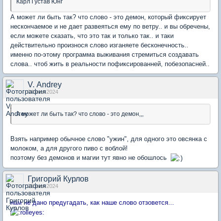
Карл Густав Юнг
А может ли быть так? что слово - это демон, который фиксирует
нескончаемое и не дает развеяться ему по ветру.. и вы обречены,
если можете сказать, что это так и только так.. и таки
действительно произнося слово изганяете бесконечность..
именно по-этому программа выживания стремиться создавать
слова.. чтоб жить в реальности пофиксированней, побезопасней..
V. Аndrey
04 июл 2024
А может ли быть так? что слово - это демон,,,
Взять например обычное слово "ужин", для одного это овсянка с
молоком, а для другого пиво с воблой!
поэтому без демонов и магии тут явно не обошлось
Григорий Курлов
25 июл 2024
нам не дано предугадать, как наше слово отзовется...