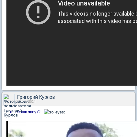
Григорий Курлов
10 сен 2024
...а вас как зовут?