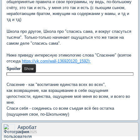
общепринятые правила и свои программы, ну ведь, по-большому
счёту, это так и есть, у меня это так и есть (с пьющим сыном,
неработающим братом, живущим на содержании у мамы, и тд и
тд и тд)
Школа про другое, Школа про "спасись сама, и вокруг спасуться
тысячи". Только-только начинает ощущаться что же такое на
самом деле "спасись сама".
Ниже приведу интересную этимологию слова "Спасение" (взятое
отсюда
https://vk.com/wall-136920120_1592):
Spoiler
Спасение - как "воспитание единства всех во всех",
как возвращение, как взращивание в себе ощущения
целостности, единства, ощущение моё меня во всем, и всего во
мне.
Спаси себя - соединись со всем съедая всё без остатка
(ощущения свои, по-Школьному)
Акробат
24 июл 2025