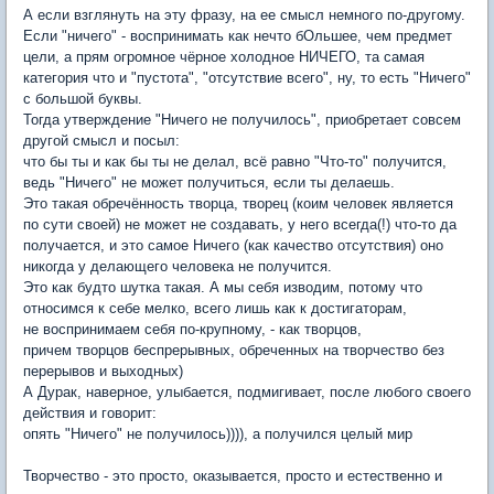
А если взглянуть на эту фразу, на ее смысл немного по-другому.
Если "ничего" - воспринимать как нечто бОльшее, чем предмет
цели, а прям огромное чёрное холодное НИЧЕГО, та самая
категория что и "пустота", "отсутствие всего", ну, то есть "Ничего"
с большой буквы.
Тогда утверждение "Ничего не получилось", приобретает совсем
другой смысл и посыл:
что бы ты и как бы ты не делал, всё равно "Что-то" получится,
ведь "Ничего" не может получиться, если ты делаешь.
Это такая обречённость творца, творец (коим человек является
по сути своей) не может не создавать, у него всегда(!) что-то да
получается, и это самое Ничего (как качество отсутствия) оно
никогда у делающего человека не получится.
Это как будто шутка такая. А мы себя изводим, потому что
относимся к себе мелко, всего лишь как к достигаторам,
не воспринимаем себя по-крупному, - как творцов,
причем творцов беспрерывных, обреченных на творчество без
перерывов и выходных)
А Дурак, наверное, улыбается, подмигивает, после любого своего
действия и говорит:
опять "Ничего" не получилось)))), а получился целый мир
Творчество - это просто, оказывается, просто и естественно и