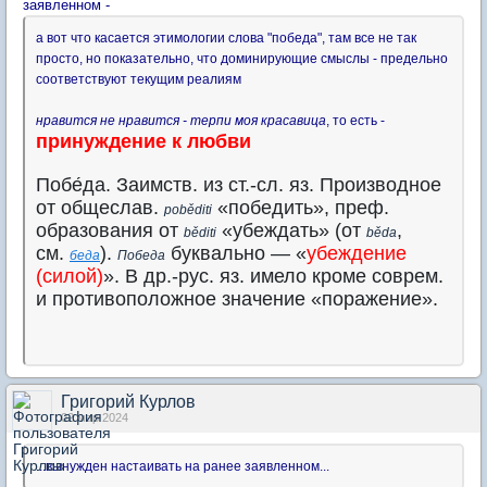
заявленном -
а вот что касается этимологии слова "победа", там все не так
просто, но показательно, что доминирующие смыслы - предельно
соответствуют текущим реалиям
нравится не нравится - терпи моя красавица
, то есть -
принуждение к любви
Побе́да
. Заимств. из ст.-сл. яз. Производное
от общеслав.
«победить», преф.
poběditi
образования от
«убеждать» (от
,
běditi
běda
см.
).
буквально — «
убеждение
беда
Победа
(силой)
». В др.-рус. яз. имело кроме соврем.
и противоположное значение «поражение».
Григорий Курлов
02 мар 2024
...вынужден настаивать на ранее заявленном...