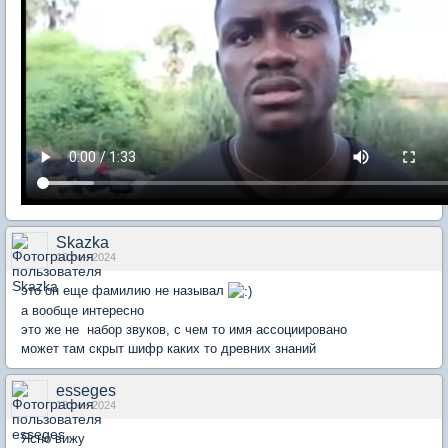
Skazka
10 сен 2024
это он еще фамилию не называл
а вообще интересно
это же не набор звуков, с чем то имя ассоциировано
может там скрыт шифр каких то древних знаний
esseges
13 сен 2024
Ясно вижу