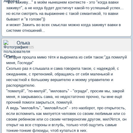
"Вот заживу..." в моём нынешнем контексте - это "когда вавки
заживут", а не когда будет достигнут какой-то успешный успех...
но если смотреть на выражение с такой семантикой, то вавки
бывают и "в голове"))
и может Зажить во всех смыслах можно когда заживут вавки в
системе отношений...
Олька
14 авг 2025
Сегодня прошла мимо тётя и выронила из себя такое:"да помилуй
меня, Господи"
Сколько раз я слышала и сама говорила такое, с надеждой, с
ожиданием, с претензией, обращаясь от себя маленькой и
несчастной к большому вершителю и моему управителю и
распорядителю.
"помилуй", "по-милуй", "миловать" - "огради", просим мы, закрой
меня, я закрываюсь сама, но недостаточно прочно, ты мне ещё
прочней помоги закрыться, помилуй.
А ведь "миловАть", "миловАться" - это наоборот, про открытость,
если вспомнить как милуется человек со своим любимым или со
своим ребенком или со своим четвероногим другом, милУется, он
открыт на все стороны и вглубь, только чтоб ощутить самые
тонкие-тонкие флюиды, чтоб купаться в них.