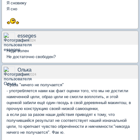
Я сновижу
Я сно
esseges
01 окт 2024
Недо волен
Не достаточно свободен?
Олька
27 ноя 2024
Фраза "ничего не получается"
- употребляется нами как факт оценки того, что мы не достигли
намеченной цели, образ цели не смогли воплотить, и этой
оценкой забили ещё один гвоздь в свой деревянный макинтош, в
прочную конструкцию своей низкой самооценки,
а если раз за разом наши действия приводят к тому, что
получившийся результат не соответствует нашей изначальной
цели, то крепчает чувство обречённости и никчемности:"никогда
ничего не получается". Фак ю.