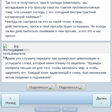
Так что ж получается, прося господа помиловать, мы
вкладываем в эту просьбу смыслы совсем противоположные
тому, что слышит господь с его холодной беспристрастной
космической любовью?
Никогда не смотрела на это из такой точки, и ведь,
действительно, проси и твоя просьба будет услышана. Но всегда
ли мы действительно понимаем о чем просим...и кто это в нас
просит..
Ira
09 мар 2026
Краем уха слушала передачу про шумерскую цивилизацию и
услышала слова, которые меня почему-то зацепили: "Шумеры
изобрели письмо не для того, чтобы запомнить мир, а чтобы
закрепить его. Каждый клин, вдавленный в глину, был маленьким
актом творения и подчинения".
Поделиться
Поделиться
«
Далее
Назад
»
Полная версия
Русский