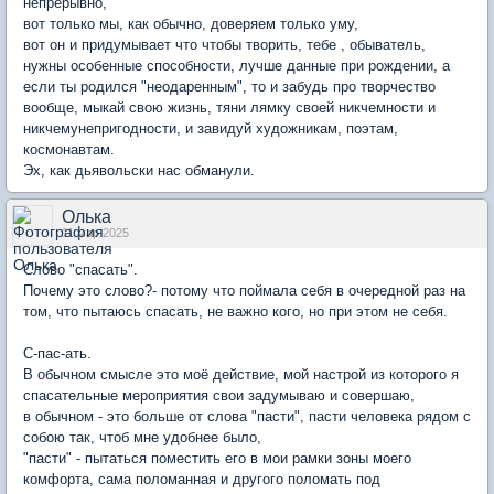
непрерывно,
вот только мы, как обычно, доверяем только уму,
вот он и придумывает что чтобы творить, тебе , обыватель,
нужны особенные способности, лучше данные при рождении, а
если ты родился "неодаренным", то и забудь про творчество
вообще, мыкай свою жизнь, тяни лямку своей никчемности и
никчемунепригодности, и завидуй художникам, поэтам,
космонавтам.
Эх, как дьявольски нас обманули.
Олька
11 мар 2025
Слово "спасать".
Почему это слово?- потому что поймала себя в очередной раз на
том, что пытаюсь спасать, не важно кого, но при этом не себя.
С-пас-ать.
В обычном смысле это моё действие, мой настрой из которого я
спасательные мероприятия свои задумываю и совершаю,
в обычном - это больше от слова "пасти", пасти человека рядом с
собою так, чтоб мне удобнее было,
"пасти" - пытаться поместить его в мои рамки зоны моего
комфорта, сама поломанная и другого поломать под