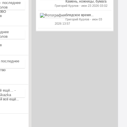
Камень, ножницы, бумага
Григорий Курлов - июн 23 2026 03:02
ЛОВО
блядское время...
в
Григорий Курлов - июн 03
2026 13:57
в
ство
й всё ещё...