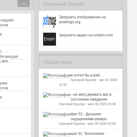
Полезные ссылки
Загрузить изображение на
postimgs.org
в
Загрузить видео на emalm.com
Новые темы
 воп...
и хотел бы в рай...
Григорий Курлов - авг 03 2026
11:52
...не могу держать вас в
в
состоянии ожидания
Григорий Курлов - июл 30 2026 15:46
Шаг 52 - Дыхание
ощущениями-реверс
Григорий Курлов - июл 28 2026 02:05
шаг 51. Технология -