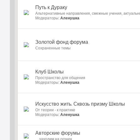
Путь к Дураку
Альтернативные направления, смежные учения, актуаль
Модераторы:
Аленушка
Золотой фонд форума
Cохраненные темы
Клуб Школы
Пространство для общения
Модераторы:
Аленушка
Искусство жить. Сквозь призму Школы
От теории - к практике
Модераторы:
Аленушка
Авторские форумы
…заходим на огонек…