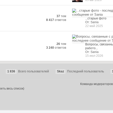
05 авг 2026
37
тем
...старые фото
8 417
ответов
От: Sania
22 май 2025
26
тем
Вопросы, связанны
3 240
ответов
работо...
От: Sania
15 июл 2026
1 836
Всего пользователей
Skaz
Последний пользователь
Команда модераторов
еть весь список)