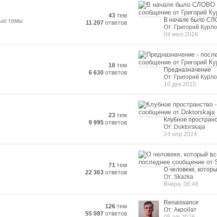
43
тем
В начале было С
ные темы
11 207
ответов
От: Григорий Курло
04 июл 2026
18
тем
Предназначение
6 630
ответов
От: Григорий Курло
10 дек 2015
23
тем
Клубное простран
9 995
ответов
От: Doktorskaja
24 апр 2024
71
тем
О человеке, которы
22 363
ответов
От: Skazka
Вчера, 06:48
Renaissance
126
тем
От: Акробат
55 087
ответов