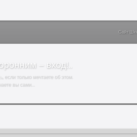
Сайт Шк
ронним – вход!..
ь
, если только мечтаете об этом.
чаете вы сами…