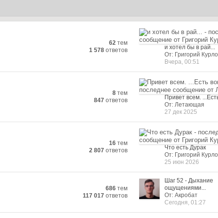
62
тем
и хотел бы в рай...
1 578
ответов
От: Григорий Курло
Вчера, 00:51
8
тем
Привет всем. ...Есть
847
ответов
От: Летающая
27 дек 2025
16
тем
Что есть Дурак
2 807
ответов
От: Григорий Курло
25 июн 2026
Шаг 52 - Дыхание
ощущениями...
686
тем
От: Акробат
117 017
ответов
Сегодня, 01:27