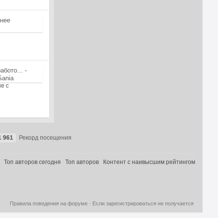
е с
1 961
Рекорд посещения
Топ авторов сегодня
Топ авторов
Контент с наивысшим рейтингом
Правила поведения на форуме
·
Если зарегистрироваться не получается