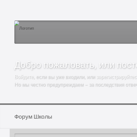
Добро пожаловать, или посто
Войдите
, если вы уже входили, или
зарегистрируйтес
Но мы честно предупреждаем – за последствия отве
Форум Школы