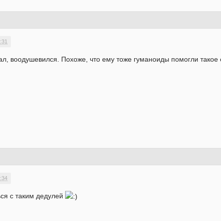
:31
ал, воодушевился. Похоже, что ему тоже гуманоиды помогли такое 
:34
ся с таким дедулей