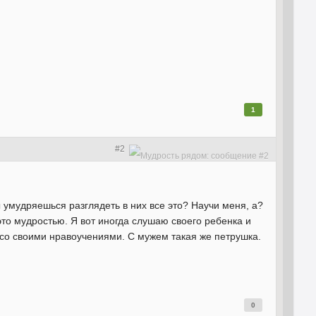
1
#2
ты умудряешься разглядеть в них все это? Научи меня, а?
ь это мудростью. Я вот иногда слушаю своего ребенка и
у со своими нравоучениями. С мужем такая же петрушка.
0