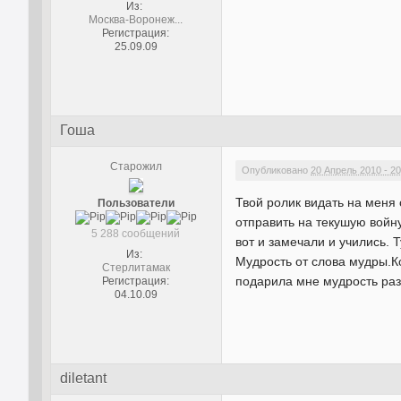
Из:
Москва-Воронеж...
Регистрация:
25.09.09
Гоша
Старожил
Опубликовано
20 Апрель 2010 - 20
Твой ролик видать на меня
Пользователи
отправить на текушую войну
5 288 сообщений
вот и замечали и учились. 
Из:
Мудрость от слова мудры.К
Стерлитамак
подарила мне мудрость разл
Регистрация:
04.10.09
diletant