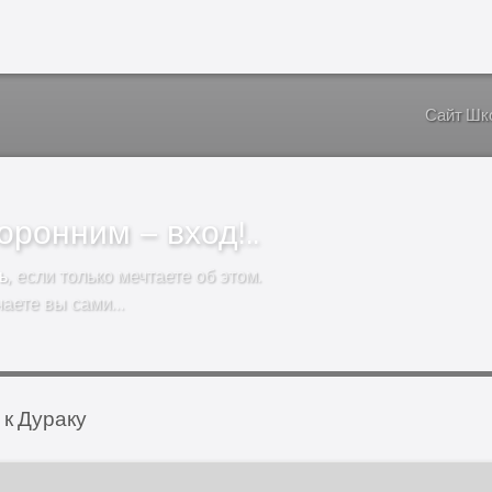
Сайт Шк
ронним – вход!..
ь
, если только мечтаете об этом.
чаете вы сами…
 к Дураку