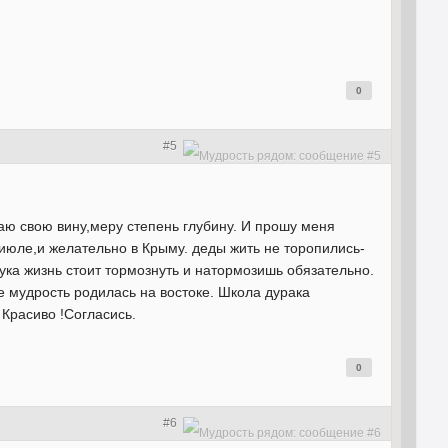
0
#5
аю свою вину,меру степень глубину. И прошу меня
 июле,и желательно в Крыму. деды жить не торопились-
ука жизнь стоит тормознуть и натормозишь обязательно.
е мудрость родилась на востоке. Школа дурака
 Красиво !Согласись.
0
#6