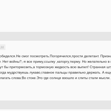
:44
 обиделся.Не смог посмотреть.Погорячился,прости делетант. Призн
. Нет войны?,-я все приму,ссылку ,каторгу,тюрму. Но желательно в
Тут бы притормозить,а тормозную жидкость всю выпил! Странная шт
огда мудрствуешь лукаво,главное пальцы правильно держать. А ещ
агать слова:Во стоке.Это где солнце взошло и слиты стали мысли.