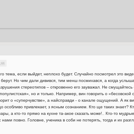
:44
ого тема, если выйдет, неплохо будет. Случайно посмотрел это виде
 берут. Но чим дали дивився, тим менш посмихався, а когда услыша
азрушения стереотипов – откровенно его зауважал. Не смущайтесь 
-популистская», но и только. Например, вин говорить о «бесовской
рит о «суперчувстве», а найсправди - о канале ощущений. А як ви
о особливо привлекает, з ясным сознанием. Кто ще таких знает? Кт
ы, а кто-то прямо на кухне та-акое сказать може!.. Кто-то мудрые
 нами повно. Головне, ученика в соби не потерять, тогда и их разг