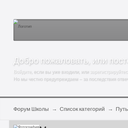
Добро пожаловать, или посто
Войдите
, если вы уже входили, или
зарегистрируйтес
Но мы честно предупреждаем – за последствия отве
Форум Школы
→
Список категорий
→
Путь