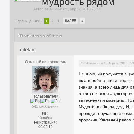
Мудрость рядом
Автор темы:
diletant
,
апр 16 2010 23:44
ДАЛЕЕ
»
Страница 1 из 5
1
2
3
89 ответов в этой теме
diletant
Опытный пользователь
Опубликовано
16 Апрель 2010 - 23
Не знаю, чи получится з ць
як эти ребята, що интервью
знания, а всего лишь для р
оттого не такая «вульгарно
Пользователи
вытесненный материал. Гово
541 сообщений
Мудрый, в общем, дед. И, щ
проводит обучающие семинар
Из:
Украйна
пророкив. Учителей рядом с
Регистрация:
09.02.10