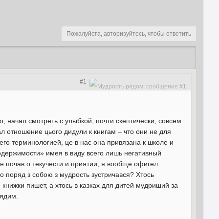
Пожалуйста, авторизуйтесь, чтобы ответить
#1
о, начал смотреть с улыбкой, почти скептически, совсем
л отношение цього дидули к книгам – что они не для
его терминологией, це в нас она привязана к школе и
 одержимости» имея в виду всего лишь негативный
н почав о текучести и приятии, я вообще офигел.
о поряд з собою з мудрость зустричався? Хтось
 книжки пишет, а хтось в казках для дитей мудриший за
лядим.