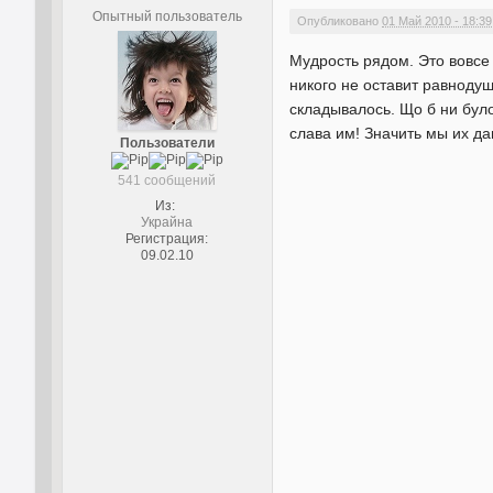
Опытный пользователь
Опубликовано
01 Май 2010 - 18:39
Мудрость рядом. Это вовсе 
никого не оставит равнодуш
складывалось. Що б ни було
слава им! Значить мы их д
Пользователи
541 сообщений
Из:
Украйна
Регистрация:
09.02.10