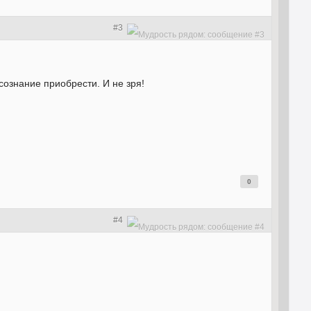
#3
сознание приобрести. И не зря!
0
#4