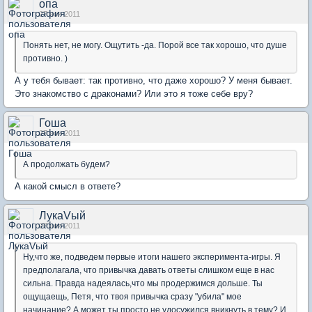
опа
27 ноя 2011
Понять нет, не могу. Ощутить -да. Порой все так хорошо, что душе
противно. )
А у тебя бывает: так противно, что даже хорошо? У меня бывает.
Это знакомство с драконами? Или это я тоже себе вру?
Гоша
27 ноя 2011
А продолжать будем?
А какой смысл в ответе?
ЛукаVый
27 ноя 2011
Ну,что же, подведем первые итоги нашего эксперимента-игры. Я
предполагала, что привычка давать ответы слишком еще в нас
сильна. Правда надеялась,что мы продержимся дольше. Ты
ощущаещь, Петя, что твоя привычка сразу "убила" мое
начинание? А может ты просто не удосужился вникнуть в тему? И