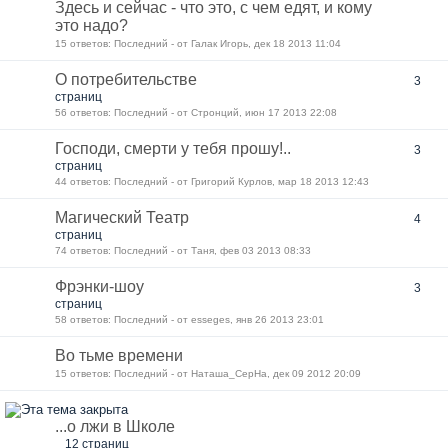
Здесь и сейчас - что это, с чем едят, и кому
это надо?
15 ответов: Последний - от Галак Игорь, дек 18 2013 11:04
О потребительстве
3
страниц
56 ответов: Последний - от Стронций, июн 17 2013 22:08
Господи, смерти у тебя прошу!..
3
страниц
44 ответов: Последний - от Григорий Курлов, мар 18 2013 12:43
Магический Театр
4
страниц
74 ответов: Последний - от Таня, фев 03 2013 08:33
Фрэнки-шоу
3
страниц
58 ответов: Последний - от esseges, янв 26 2013 23:01
Во тьме времени
15 ответов: Последний - от Наташа_СерНа, дек 09 2012 20:09
...о лжи в Школе
12 страниц