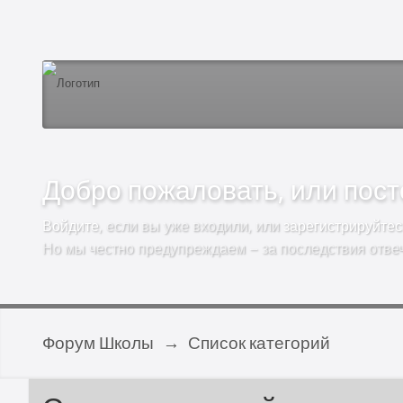
Добро пожаловать, или посто
Войдите
, если вы уже входили, или
зарегистрируйтес
Но мы честно предупреждаем – за последствия отве
Форум Школы
→
Список категорий