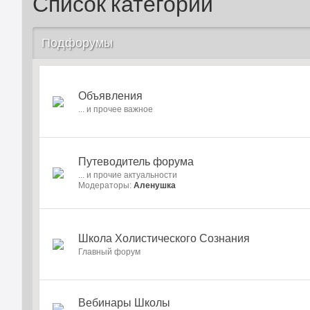
Список категорий
Подфорумы
Объявления
... и прочее важное
Путеводитель форума
... и прочие актуальности
Модераторы:
Аленушка
Школа Холистического Сознания
Главный форум
Вебинары Школы