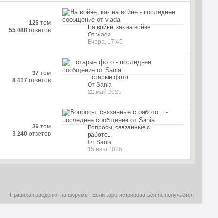
126
тем
На войне, как на войне
55 088
ответов
От vlada
Вчера, 17:45
37
тем
...старые фото
8 417
ответов
От Sania
22 май 2025
26
тем
Вопросы, связанные с
3 240
ответов
работо...
От Sania
15 июл 2026
Правила поведения на форуме
·
Если зарегистрироваться не получается