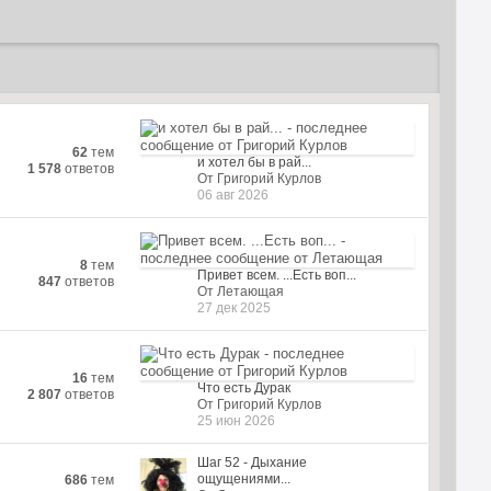
62
тем
и хотел бы в рай...
1 578
ответов
От Григорий Курлов
06 авг 2026
8
тем
Привет всем. ...Есть воп...
847
ответов
От Летающая
27 дек 2025
16
тем
Что есть Дурак
2 807
ответов
От Григорий Курлов
25 июн 2026
Шаг 52 - Дыхание
ощущениями...
686
тем