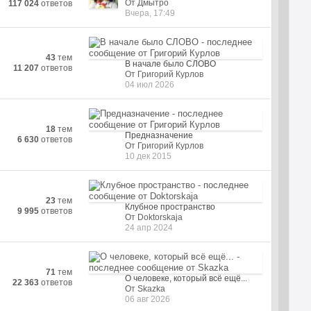
От Дмытро
117 024
ответов
Вчера, 17:49
43
тем
В начале было СЛОВО
11 207
ответов
От Григорий Курлов
04 июл 2026
18
тем
Предназначение
6 630
ответов
От Григорий Курлов
10 дек 2015
23
тем
Клубное пространство
9 995
ответов
От Doktorskaja
24 апр 2024
71
тем
О человеке, который всё ещё...
22 363
ответов
От Skazka
06 авг 2026