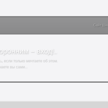
Сайт Шк
ронним – вход!..
ь
, если только мечтаете об этом.
чаете вы сами…