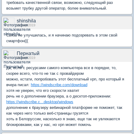
требовать качественной связи, возможно, следующий раз
возьмет трубку другой оператор, более внимательный.
shinshila
21 мар 2019
Связь не улучшилась, и я начинаю подозревать в этом свой
смартфон(((
Пернатый
21 мар 2019
да, если с ресурсами самого компьютера все в порядке, то,
скорее всего, что-то не так с провайдером
можно, кстати, попробовать этот бесплатный vpn, про который я
вчера писал:
https://windscribe.com/download
хотя не уверен, что его скорости хватит
речь не о дополнении браузера, а о десктоп-приложении:
https://windscribe.c...desktop/windows
дополнение к браузеру вебинарной платформе не поможет, так
как через него только веб-страницы грузятся
хоть в Белоруссии, насколько я знаю, еще так не увлекаются
блокировками, как у нас, но vpn может помочь