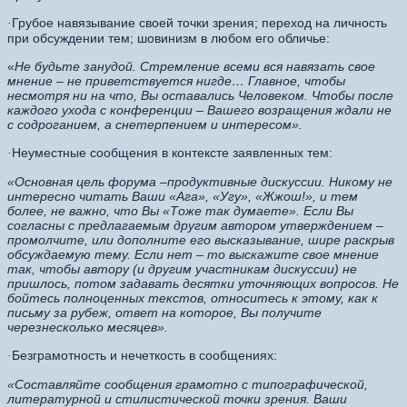
Грубое навязывание своей точки зрения; переход на личность
·
при обсуждении тем; шовинизм в любом его обличье:
«
Не будьте занудой. Стремление всеми вся навязать свое
мнение – не приветствуется нигде…
Главное, чтобы
несмотря ни на что, Вы оставались Человеком. Чтобы после
каждого ухода с конференции – Вашего возращения ждали не
с содроганием, а снетерпением и интересом».
Неуместные сообщения в контексте заявленных тем:
·
«Основная цель форума –продуктивные дискуссии. Никому не
интересно читать Ваши «Ага», «Угу», «Жжош!», и тем
более, не важно, что Вы «Тоже так думаете». Если Вы
согласны с предлагаемым другим автором утверждением –
промолчите, или дополните его высказывание, шире раскрыв
обсуждаемую тему. Если нет – то выскажите свое мнение
так, чтобы автору (и другим участникам дискуссии) не
пришлось, потом задавать десятки уточняющих вопросов. Не
бойтесь полноценных текстов, относитесь к этому, как к
письму за рубеж, ответ на которое, Вы получите
черезнесколько месяцев».
Безграмотность и нечеткость в сообщениях:
·
«Составляйте сообщения грамотно с типографической,
литературной и стилистической точки зрения. Ваши