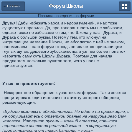
Форум Школы
← На главную страницу
Правила поведения на форуме
Друзья! Дабы избежать хаоса и недоразумений, у нас тоже
существуют правила. Да, про толерантность мы не забываем,
однако также не забываем о том, что Школа у нас - Дурака, и
Дурака с большой буквы. По
этому тем, кто клюнул на
интригующее название Школы, но абсолютно с ней не знаком,
напоминаем – наш форум отнюдь не является пристанищем
глупых шуток, дешевого зубоскальства и уж тем более попыток
извратить саму суть Школы Дурака. Поэтому для начала
предлагаем несколько пунктов того, чего у нас не
приветствуется.
У нас не приветствуется:
Некорректное обращение к участникам форума. Так и хочется
·
процитировать один источник по этикету интернет общения,
рекомендующий:
«
Будьте вежливы и обходительны. Не идите на провокацию, и
не обрушивайтесь с ответной бранью на нагрубившего Вам
человека. Интернет ругань – жалкий атавизм, попытка
перенесения аспектов реальной жизни – в виртуальную.
Продуктивности от таких баталий – ноль
»