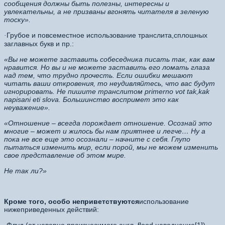
сообщения должны быть полезны, интересны и
увлекательны, а не призваны вгонять читателя в зеленую
тоску».
Грубое и повсеместное использование транслита,сплошных
·
заглавных букв и пр.:
«Вы не можете заставить собеседника писать так, как вам
нравится. Но вы и не можете заставить его ломать глаза
над тем, что трудно прочесть. Если ошибки мешают
читать ваши откровения, то неудивляйтесь, что вас будут
игнорировать. Не пишите транслитом primerno vot tak,kak
napisani eti slova. Большинство воспримет это как
неуважение».
«Отношение – всегда порождает отношение. Осознай это
многие – может и жилось бы нам приятнее и легче… Ну а
пока не все еще это осознали – начните с себя. Глупо
пытаться изменить мир, если порой, мы не можем изменить
свое представление об этом мире.
Не так ли?»
Кроме того, особо неприветствуются
использование
нижеприведенных действий: