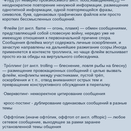
Флуд (от неверно произносимого англ. flood,наводнение[1]) —
·
неоднократное повторение ненужной информации, размещение
однотипной информации, одной повторяющейся фразы,
символов, букв, одинаковых графических файлов или просто
коротких бессмысленных сообщений.
Флейм (от англ. flame — огонь, пламя) — обмен сообщениями,
·
представляющий собой словесную войну, нередко уже не
имеющую отношения к первоначальной причине спора.
Сообщения флейма могут содержать личные оскорбления, и
зачастую направлены на дальнейшее разжигание ссоры.Иногда
применяется в контексте троллинга, но чаще флейм вспыхивает
просто из-за обиды на виртуального собеседника.
Тро́ллинг (от англ. trolling — блеснение, ловля рыбы на блесну)
·
— размещение провокационных сообщений с целью вызвать
флейм, конфликты между участниками, пустой трёп,
оскорбления и т. п., отвод вниманияот острых тем и
превращение конструктивного обсуждения в перепалку.
Оверквотинг- неккоректное цитирование сообщения
·
кросс-постинг - дублирование одинаковых сообщений в разные
·
темы
Оффто́пик (иначе офто́пик, оффтоп от англ. offtopic) — любое
·
сетевое сообщение, выходящее за рамки заранее
установленной темы общения