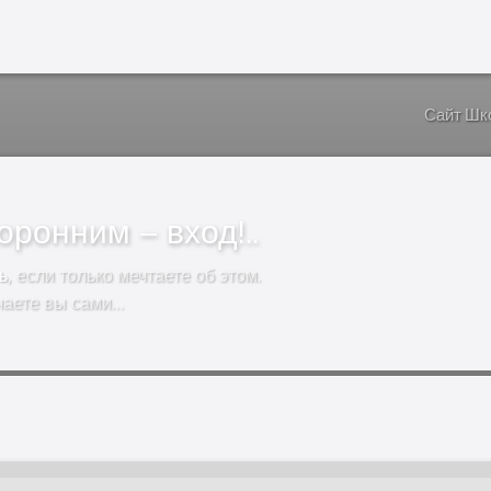
Сайт Шк
ронним – вход!..
ь
, если только мечтаете об этом.
чаете вы сами…