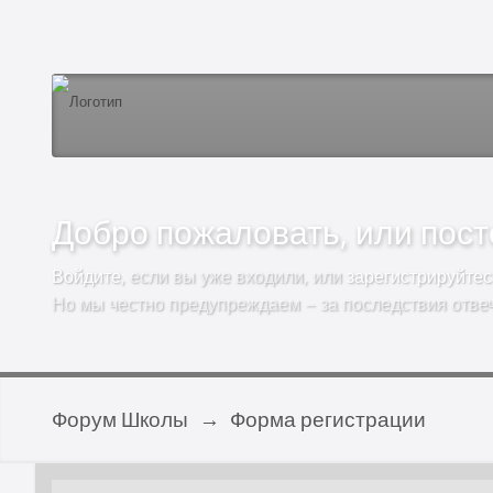
Добро пожаловать, или посто
Войдите
, если вы уже входили, или
зарегистрируйтес
Но мы честно предупреждаем – за последствия отве
Форум Школы
→
Форма регистрации