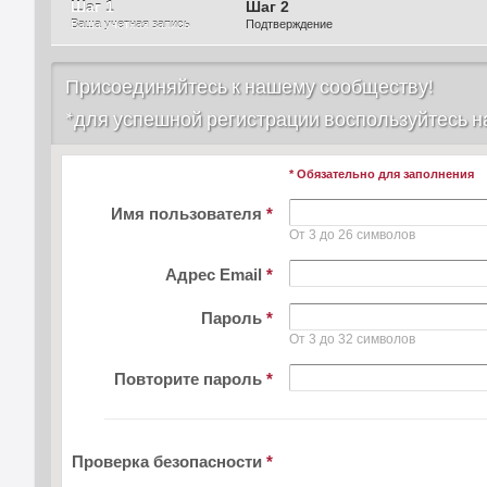
Шаг 1
Шаг 2
Ваша учетная запись
Подтверждение
Присоединяйтесь к нашему сообществу!
*для успешной регистрации воспользуйтесь 
* Обязательно для заполнения
Имя пользователя
*
От 3 до 26 символов
Адрес Email
*
Пароль
*
От 3 до 32 символов
Повторите пароль
*
Проверка безопасности
*