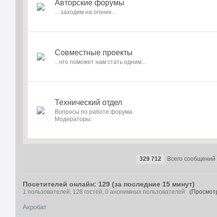
Авторские форумы
…заходим на огонек…
Совместные проекты
...что поможет нам стать одним...
Технический отдел
Вопросы по работе форума
Модераторы:
329 712
Всего сообщений
Посетителей онлайн: 129 (за последние 15 минут)
1 пользователей, 128 гостей, 0 анонимных пользователей
(Просмотр
Акробат