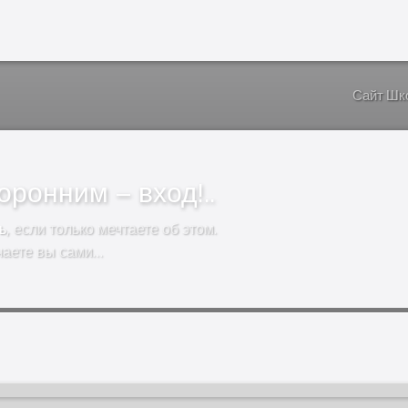
Сайт Шк
ронним – вход!..
ь
, если только мечтаете об этом.
чаете вы сами…