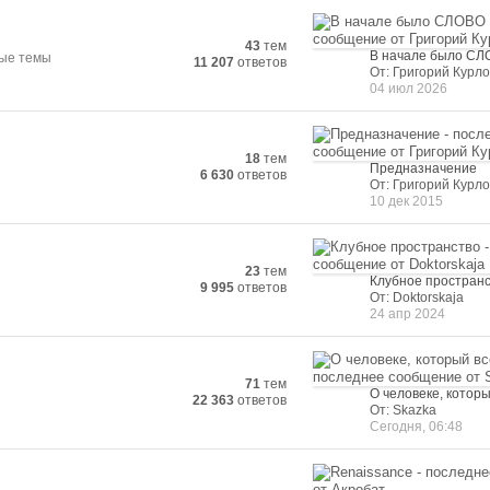
43
тем
В начале было С
ные темы
11 207
ответов
От: Григорий Курло
04 июл 2026
18
тем
Предназначение
6 630
ответов
От: Григорий Курло
10 дек 2015
23
тем
Клубное простран
9 995
ответов
От: Doktorskaja
24 апр 2024
71
тем
О человеке, которы
22 363
ответов
От: Skazka
Сегодня, 06:48