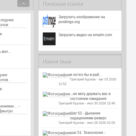
Полезные ссылки
Загрузить изображение на
postimgs.org
в
Загрузить видео на emalm.com
 воп...
Новые темы
и хотел бы в рай...
Григорий Курлов - авг 03 2026
11:52
в
...не могу держать вас в
состоянии ожидания
Григорий Курлов - июл 30 2026 15:46
Шаг 52 - Дыхание
ощущениями-реверс
Григорий Курлов - июл 28 2026 02:05
шаг 51. Технология -