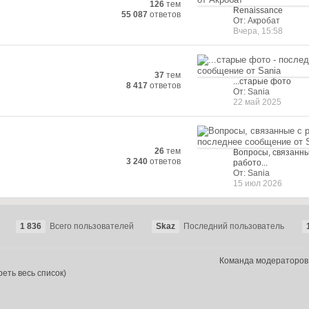
126
тем
Renaissance
55 087
ответов
От: Акробат
Вчера, 15:58
37
тем
...старые фото
8 417
ответов
От: Sania
22 май 2025
26
тем
Вопросы, связанны
3 240
ответов
работо...
От: Sania
15 июл 2026
1 836
Всего пользователей
Skaz
Последний пользователь
Команда модераторов
еть весь список)