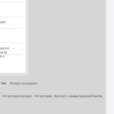
е с
1 961
Рекорд посещения
Топ авторов сегодня
Топ авторов
Контент с наивысшим рейтингом