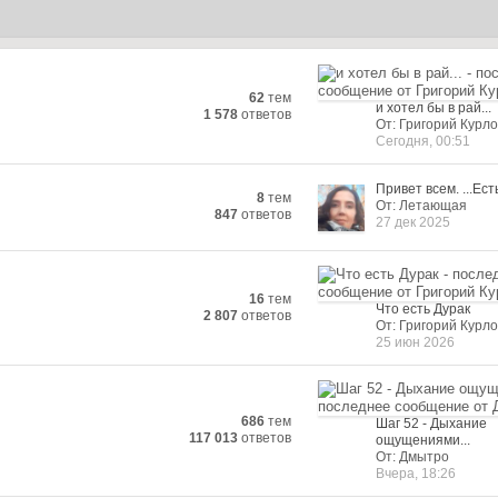
62
тем
и хотел бы в рай...
1 578
ответов
От: Григорий Курло
Сегодня, 00:51
Привет всем. ...Есть
8
тем
От: Летающая
847
ответов
27 дек 2025
16
тем
Что есть Дурак
2 807
ответов
От: Григорий Курло
25 июн 2026
686
тем
Шаг 52 - Дыхание
117 013
ответов
ощущениями...
От: Дмытро
Вчера, 18:26