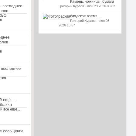
Камень, ножницы, бумага
Григорий Курлов - июн 23 2026 03:02
ЛОВО
блядское время...
в
Григорий Курлов - июн 03
2026 13:57
в
ство
й всё ещё...