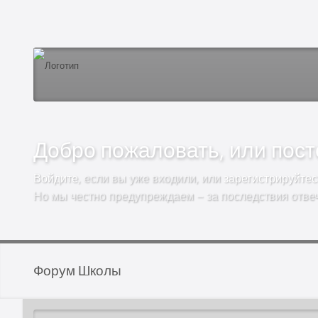
Добро пожаловать, или посто
Войдите
, если вы уже входили, или
зарегистрируйтес
Но мы честно предупреждаем – за последствия отве
Форум Школы