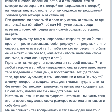
которой сначала касаешься, вот она и становится "точкой"
которую ты сотворила и к которой (по направлению к которой)
начинаешь тянуться, после того, как создаешь непреодолимый
Золотой дюйм (отходишь от стеночки).
При дотягивании проблемой и если не у стеночки стоишь, то где
эта точка? как её найти? - её нам НЕ нужно искать среди
известных точек, её предлагается самой создать, сотворить,
выбрать.
Как сотворить эту точку в направлении котрой тянуться-? -очень
просто, - просто разрешаешь себе предощутить-представить, что
она есть, вот есть и всë тут! , чтобы там кто не говорил, что быть
её не может и бла бла бла, -она есть! - ибо ты намерена чтобы
она была, значит она и будет и есть)
Где эта точка, которую ты сотворила и к которой тянешься? - в
любой стороне и в любом направлении, она за всеми известными
тебе пределами и границами, в пространстве, вот где теплее
тебе, где тебе мурлычит, в том направлении и точка "к чему-то"
живому, которое ты создала начав дотягиваться туда, эта точка
без имени, без внешних признаков, не привязана к координатам.
Но она есть, потому что ты к ней дотягиваешься.
И эта точка - это ни какая-то сущность, это тоже - ты, часть тебя,
это ты просто ощущение своих размеров изменила и тянешься в
себе большой.
Мы не привыкли так воспринимать и так взаимодействовать с