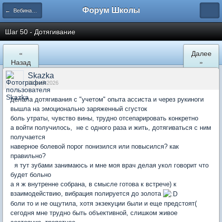
Форум Школы
← Вебинары Школы
Шаг 50 - Дотягивание
«
Далее
Назад
»
Skazka
31 май 2026
делала дотягивания с "учетом" опыта ассиста и через рукиноги
вышла на эмоционально заряженный сгусток
боль утраты, чувство вины, трудно отсепарировать конкретно
а войти получилось, не с одного раза и жить, дотягиваться с ним
получается
наверное болевой порог понизился или повысился? как
правильно?
я тут зубами занимаюсь и мне моя врач делая укол говорит что
будет больно
а я ж внутренне собрана, в смысле готова к встрече) к
взаимодействию, вибрация полируется до золота
боли то и не ощутила, хотя экзекуции были и еще предстоят(
сегодня мне трудно быть объективной, слишком живое