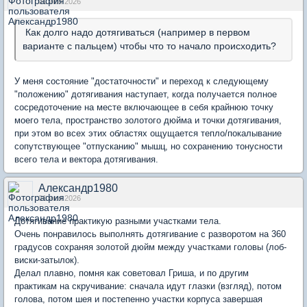
01 июн 2026
Как долго надо дотягиваться (например в первом
варианте с пальцем) чтобы что то начало происходить?
У меня состояние "достаточности" и переход к следующему
"положению" дотягивания наступает, когда получается полное
сосредоточение на месте включающее в себя крайнюю точку
моего тела, пространство золотого дюйма и точки дотягивания,
при этом во всех этих областях ощущается тепло/покалывание
сопутствующее "отпусканию" мышц, но сохранению тонусности
всего тела и вектора дотягивания.
Александр1980
01 июн 2026
Дотягивание практикую разными участками тела.
Очень понравилось выполнять дотягивание с разворотом на 360
градусов сохраняя золотой дюйм между участками головы (лоб-
виски-затылок).
Делал плавно, помня как советовал Гриша, и по другим
практикам на скручивание: сначала идут глазки (взгляд), потом
голова, потом шея и постепенно участки корпуса завершая