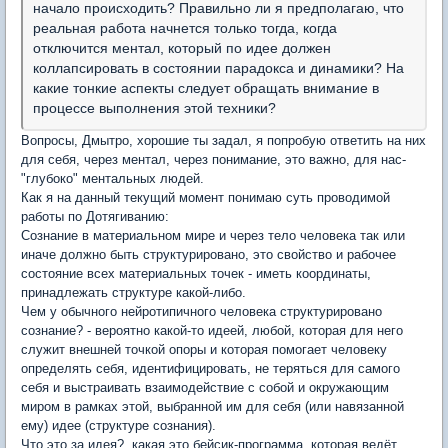
начало происходить? Правильно ли я предполагаю, что
реальная работа начнется только тогда, когда
отключится ментал, который по идее должен
коллапсировать в состоянии парадокса и динамики? На
какие тонкие аспекты следует обращать внимание в
процессе выполнения этой техники?
Вопросы, Дмытро, хорошие ты задал, я попробую ответить на них
для себя, через ментал, через понимание, это важно, для нас-
"глубоко" ментальных людей.
Как я на данный текущий момент понимаю суть проводимой
работы по Дотягиванию:
Сознание в материальном мире и через тело человека так или
иначе должно быть структурировано, это свойство и рабочее
состояние всех материальных точек - иметь координаты,
принадлежать структуре какой-либо.
Чем у обычного нейротипичного человека структурировано
сознание? - вероятно какой-то идеей, любой, которая для него
служит внешней точкой опоры и которая помогает человеку
определять себя, идентифицировать, не теряться для самого
себя и выстраивать взаимодействие с собой и окружающим
миром в рамках этой, выбранной им для себя (или навязанной
ему) идее (структуре сознания).
Что это за идея?, какая это бейсик-программа, которая ведёт