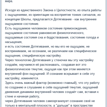
мира.
Исходя из единственного Закона о Целостности, из опыта работы
с ощущениями, из ориентации на восприятие тонких сигналов, из
концепции Школы, предлагается Дотягивание - как внутреннее
ощущаемое состояние.
Есть ощущаемое человеком состояние прямохождения,
ощущаемое состояние равновесия физиологического,
ощущаемые состояия сна и бодрствования, состояние голода и
насыщения,
и есть состояние Дотягивания, но мы его не ощущаем, не
воспринимаем, не осознаем, не различаем как специфическое
ощущение, специфическую настройку.
Через технологию Дотягивания у стеночки мы эту настройку
создаём, научаемся её распознавать, создавая вот это
физиологическое тянутие, ощущая как при этом меняется
внутренний фон ощущений. И сознание вскрывает в себе эту
настройку, изменяется.
Здесь очень важный фактор (возможно главный), что эту работу
по созданию и слушанию в себе ощущений тянутия, ощущений
движения динамики внутренней человек создаёт сам, вставая к
стене и начиная работу,
через Дотягивание человек самоорганизует сознание своё не
только в ментальной плоскости, а "дальше" в пространстве