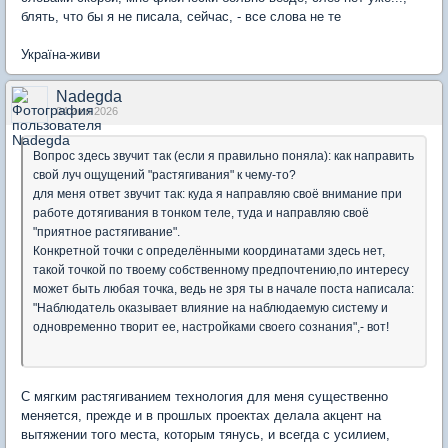
блять, что бы я не писала, сейчас, - все слова не те
Україна-живи
Nadegda
04 июн 2026
Вопрос здесь звучит так (если я правильно поняла): как направить
свой луч ощущений "растягивания" к чему-то?
для меня ответ звучит так: куда я направляю своё внимание при
работе дотягивания в тонком теле, туда и направляю своё
"приятное растягивание".
Конкретной точки с определёнными координатами здесь нет,
такой точкой по твоему собственному предпочтению,по интересу
может быть любая точка, ведь не зря ты в начале поста написала:
"Наблюдатель оказывает влияние на наблюдаемую систему и
одновременно творит ее, настройками своего сознания",- вот!
С мягким растягиванием технология для меня существенно
меняется, прежде и в прошлых проектах делала акцент на
вытяжении того места, которым тянусь, и всегда с усилием,