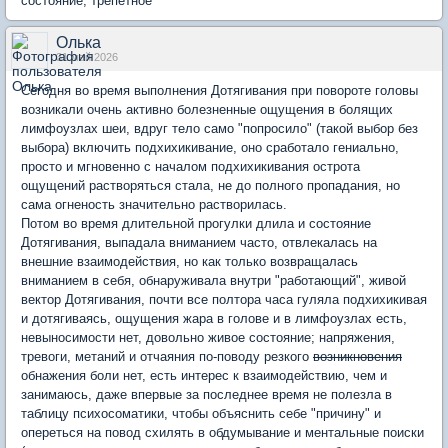
состояние, трепетное
Олька
31 май 2026
Сегодня во время выполнения Дотягивания при повороте головы
возникали очень активно болезненные ощущения в болящих
лимфоузлах шеи, вдруг тело само "попросило" (такой выбор без
выбора) включить подхихикивание, оно сработало гениально,
просто и мгновенно с началом подхихикивания острота
ощущений растворяться стала, не до полного пропадания, но
сама огненость значительно растворилась.
Потом во время длительной прогулки длила и состояние
Дотягивания, выпадала вниманием часто, отвлекалась на
внешние взаимодействия, но как только возвращалась
вниманием в себя, обнаруживала внутри "работающий", живой
вектор Дотягивания, почти все полтора часа гуляла подхихикивая
и дотягиваясь, ощущения жара в голове и в лимфоузлах есть,
невыносимости нет, довольно живое состояние; напряжения,
тревоги, метаний и отчаяния по-поводу резкого
возникновения
обнажения боли нет, есть интерес к взаимодействию, чем и
занимаюсь, даже впервые за последнее время не полезла в
таблицу психосоматики, чтобы объяснить себе "причину" и
опереться на повод схилять в обдумывание и ментальные поиски