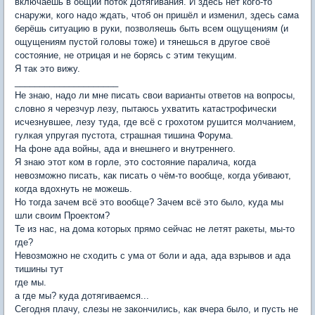
включаешь в общий поток Дотягивания. И здесь нет кого-то
снаружи, кого надо ждать, чтоб он пришёл и изменил, здесь сама
берёшь ситуацию в руки, позволяешь быть всем ощущениям (и
ощущениям пустой головы тоже) и тянешься в другое своё
состояние, не отрицая и не борясь с этим текущим.
Я так это вижу.
_____________________
Не знаю, надо ли мне писать свои варианты ответов на вопросы,
словно я черезчур лезу, пытаюсь ухватить катастрофически
исчезнувшее, лезу туда, где всё с грохотом рушится молчанием,
гулкая упругая пустота, страшная тишина Форума.
На фоне ада войны, ада и внешнего и внутреннего.
Я знаю этот ком в горле, это состояние паралича, когда
невозможно писать, как писать о чём-то вообще, когда убивают,
когда вдохнуть не можешь.
Но тогда зачем всë это вообще? Зачем всë это было, куда мы
шли своим Проектом?
Те из нас, на дома которых прямо сейчас не летят ракеты, мы-то
где?
Невозможно не сходить с ума от боли и ада, ада взрывов и ада
тишины тут
где мы.
а где мы? куда дотягиваемся...
Сегодня плачу, слезы не закончились, как вчера было, и пусть не