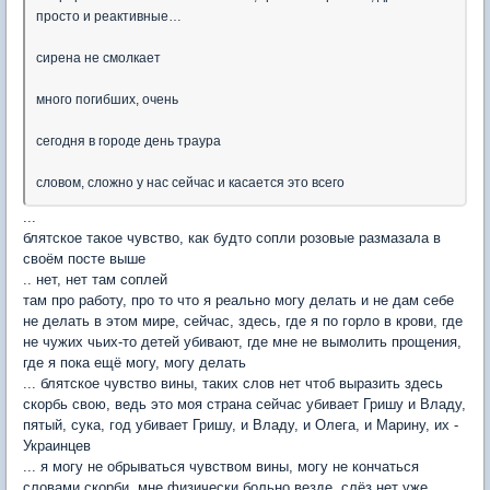
просто и реактивные…
сирена не смолкает
много погибших, очень
сегодня в городе день траура
словом, сложно у нас сейчас и касается это всего
...
блятское такое чувство, как будто сопли розовые размазала в
своём посте выше
.. нет, нет там соплей
там про работу, про то что я реально могу делать и не дам себе
не делать в этом мире, сейчас, здесь, где я по горло в крови, где
не чужих чьих-то детей убивают, где мне не вымолить прощения,
где я пока ещё могу, могу делать
... блятское чувство вины, таких слов нет чтоб выразить здесь
скорбь свою, ведь это моя страна сейчас убивает Гришу и Владу,
пятый, сука, год убивает Гришу, и Владу, и Олега, и Марину, их -
Украинцев
... я могу не обрываться чувством вины, могу не кончаться
словами скорби, мне физически больно везде, слëз нет уже...,