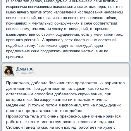
(я всегда так делаю, много думаю и обманываю себя всякими
искренними пониманиями психосоматических выкладок, нет, я не
имею ничего против этого направления исследования человеком
своих состояний, но я залипаю во всех этих анализах таблиц,
пониманиях и ментальных обнаружениях в себе соответствий
написанному, тем самым ухожу от ощущений, от прямого
взаимодействия со своими ощущениями, есть у меня такой грех,
привычка убегать) . А причина у всех болезненных состояний
подобных этому, "возникших вдруг из ниоткуда", одна -
предложение себе продолжать движение честно, а не по
привычке.
Дмытро
31 май 2026
Продолжаю, добавил большинство предложенных вариантов
дотягивания. При дотягивании пальцами, как то само
естественным способом добавилось скручивание, при
котором я как бы закручиванию винт пальцем очень
медленно. И только потом я вспомнил, что на предыдущих
проектах предлагалось что то подобное.
Проработка тела это очень прекрасно, мне очень нравится
работать с телом, используя разные техники и подходы.
Силовой танец также, на мой взгляд, работает не хуже с