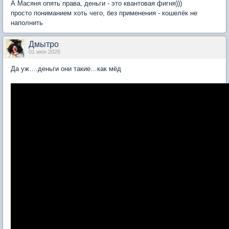
А Масяня опять права, деньги - это квантовая фигня)))
просто пониманием хоть чего, без применения - кошелёк не
наполнить
Дмытро
01 июн 2026
Да уж….деньги они такие…как мёд