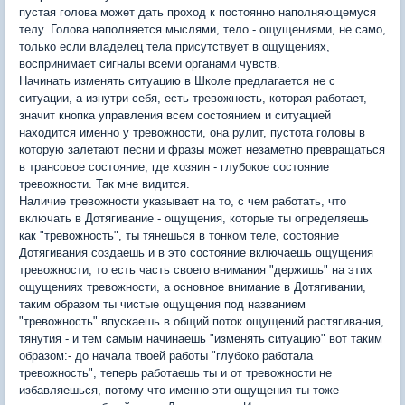
пустая голова может дать проход к постоянно наполняющемуся
телу. Голова наполняется мыслями, тело - ощущениями, не само,
только если владелец тела присутствует в ощущениях,
воспринимает сигналы всеми органами чувств.
Начинать изменять ситуацию в Школе предлагается не с
ситуации, а изнутри себя, есть тревожность, которая работает,
значит кнопка управления всем состоянием и ситуацией
находится именно у тревожности, она рулит, пустота головы в
которую залетают песни и фразы может незаметно превращаться
в трансовое состояние, где хозяин - глубокое состояние
тревожности. Так мне видится.
Наличие тревожности указывает на то, с чем работать, что
включать в Дотягивание - ощущения, которые ты определяешь
как "тревожность", ты тянешься в тонком теле, состояние
Дотягивания создаешь и в это состояние включаешь ощущения
тревожности, то есть часть своего внимания "держишь" на этих
ощущениях тревожности, а основное внимание в Дотягивании,
таким образом ты чистые ощущения под названием
"тревожность" впускаешь в общий поток ощущений растягивания,
тянутия - и тем самым начинаешь "изменять ситуацию" вот таким
образом:- до начала твоей работы "глубоко работала
тревожность", теперь работаешь ты и от тревожности не
избавляешься, потому что именно эти ощущения ты тоже