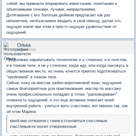
собой, мы привыкли оперировать известными, понятными и
объяснимыми точками, лучами, направлениями.
Дотягивание с его Золотым дюймом предлагает как раз
непонятное, необъяснимое вводить в свой обиход, делая это,
ощущая новое при этом и просто ощущая удовольствие от
ощущений.
Олька
03 июн 2026
Продолжаю нарабатывать технологию и у стеночки, и в толстом,
и в тонком теле, и не у стеночки, когда иду, или когда нахожусь в
общественном месте, но очень хочется приятно подотягиваться
"проблемой" в тонком теле.
Сейчас хожу на массаж шейно-воротниковой зоны, ощущения
самые благоприятные для практикования, мастер по массажу
очень профессионально попадает в точки, "расковыривает"
огненность ощущений, и это ещё активнее помогает моей
внутренней работе - учиться жить счастливо, вот именно так, как
об этом Марина
какой мир сотворили с таким и становиться счастливым
счастливым не значит отмороженным