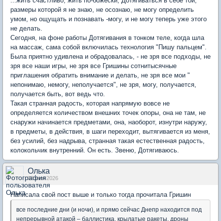
...жить счастливо, жить по-божески, Дотягиваться в себе той,
размеры которой я не знаю, не осознаю, не могу определить
умом, но ощущать и познавать -могу, и не могу теперь уже этого
не делать.
Сегодня, на фоне работы Дотягивания в тонком теле, когда шла
на массаж, сама собой включилась технология "Пишу пальцем".
Была приятно удивлена и обрадовалась, - не зря все подходы, не
зря все наши игры, не зря все Гришины сотнитысячные
приглашения обратить внимание и делать, не зря все мои "
непонимаю, немогу, неполучается", не зря, могу, получается,
получается быть, вот ведь что.
Такая странная радость, которая напрямую вовсе не
определяется количеством внешних точек опоры, она не там, не
снаружи начинается предметами, она, наоборот, изнутри наружу,
в предметы, в действия, в шаги переходит, вытягивается из меня,
без усилий, без надрыва, странная такая естественная радость,
колокольчик внутренний. Он есть. Звеню, Дотягиваюсь.
Олька
03 июн 2026
Написала свой пост выше и только тогда прочитала Гришин
все последние дни (и ночи), и прямо сейчас Днепр находится под
непрерывной атакой – баллистика, крылатые ракеты, дроны