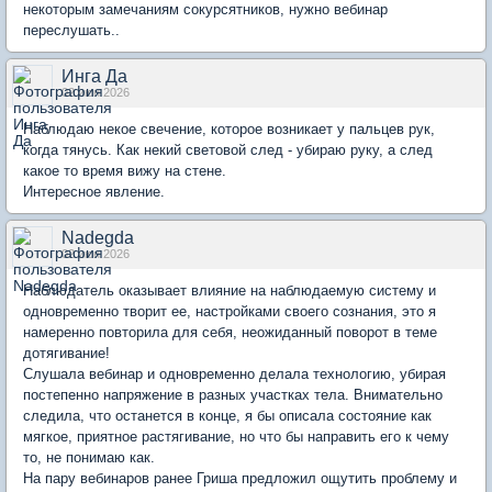
некоторым замечаниям сокурсятников, нужно вебинар
переслушать..
Инга Да
02 июн 2026
Наблюдаю некое свечение, которое возникает у пальцев рук,
когда тянусь. Как некий световой след - убираю руку, а след
какое то время вижу на стене.
Интересное явление.
Nadegda
02 июн 2026
Наблюдатель оказывает влияние на наблюдаемую систему и
одновременно творит ее, настройками своего сознания, это я
намеренно повторила для себя, неожиданный поворот в теме
дотягивание!
Слушала вебинар и одновременно делала технологию, убирая
постепенно напряжение в разных участках тела. Внимательно
следила, что останется в конце, я бы описала состояние как
мягкое, приятное растягивание, но что бы направить его к чему
то, не понимаю как.
На пару вебинаров ранее Гриша предложил ощутить проблему и