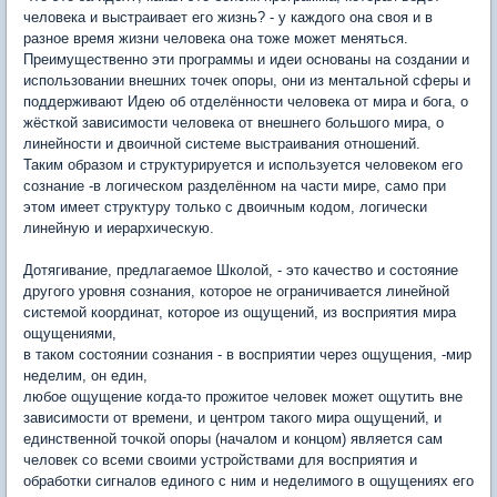
человека и выстраивает его жизнь? - у каждого она своя и в
разное время жизни человека она тоже может меняться.
Преимущественно эти программы и идеи основаны на создании и
использовании внешних точек опоры, они из ментальной сферы и
поддерживают Идею об отделённости человека от мира и бога, о
жёсткой зависимости человека от внешнего большого мира, о
линейности и двоичной системе выстраивания отношений.
Таким образом и структурируется и используется человеком его
сознание -в логическом разделённом на части мире, само при
этом имеет структуру только с двоичным кодом, логически
линейную и иерархическую.
Дотягивание, предлагаемое Школой, - это качество и состояние
другого уровня сознания, которое не ограничивается линейной
системой координат, которое из ощущений, из восприятия мира
ощущениями,
в таком состоянии сознания - в восприятии через ощущения, -мир
неделим, он един,
любое ощущение когда-то прожитое человек может ощутить вне
зависимости от времени, и центром такого мира ощущений, и
единственной точкой опоры (началом и концом) является сам
человек со всеми своими устройствами для восприятия и
обработки сигналов единого с ним и неделимого в ощущениях его