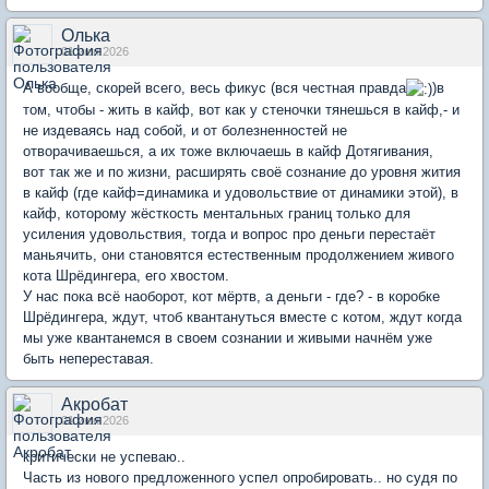
Олька
01 июн 2026
А вообще, скорей всего, весь фикус (вся честная правда
)в
том, чтобы - жить в кайф, вот как у стеночки тянешься в кайф,- и
не издеваясь над собой, и от болезненностей не
отворачиваешься, а их тоже включаешь в кайф Дотягивания,
вот так же и по жизни, расширять своё сознание до уровня жития
в кайф (где кайф=динамика и удовольствие от динамики этой), в
кайф, которому жёсткость ментальных границ только для
усиления удовольствия, тогда и вопрос про деньги перестаёт
маньячить, они становятся естественным продолжением живого
кота Шрёдингера, его хвостом.
У нас пока всё наоборот, кот мёртв, а деньги - где? - в коробке
Шрёдингера, ждут, чтоб квантануться вместе с котом, ждут когда
мы уже квантанемся в своем сознании и живыми начнём уже
быть непереставая.
Акробат
01 июн 2026
критически не успеваю..
Часть из нового предложенного успел опробировать.. но судя по