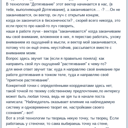
В технологии "Дотягивание" этот вектор начинается в нас, (в
тебе, выполняющей Дотягивание), а заканчивается.... -? ....Он не
заканчивается, он вектор, он луч с открытым концом,
когда он закончится в бесконечности? , скорей всего никогда, это
если просто про какой-то луч говорить,
наши в работе лучи - вектора "заканчиваются" когда заканчиваем
мы своё внимание, вложенное в них, я перестаю работать, ухожу
вниманием из ощущений в мысли, и вектор мой заканчивается,
потому что он ещё очень неустойчив, рассыпается вместе с
вниманием моим.
Вопрос здесь звучит так (если я правильно поняла): как
направить свой луч ощущений "растягивания" к чему-то?
для меня ответ звучит так: куда я направляю своё внимание при
работе дотягивания в тонком теле, туда и направляю своё
"приятное растягивание".
Конкретной точки с определёнными координатами здесь нет,
такой точкой по твоему собственному предпочтению,по интересу
может быть любая точка, ведь не зря ты в начале поста
написала: "Наблюдатель оказывает влияние на наблюдаемую
систему и одновременно творит ее, настройками своего
сознания",- вот!
Вот в этой технологии ты творишь некую точку, ты творец. Если
работаешь у стеночки, то сама выбираешь точку на стене,