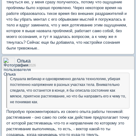
тянуться ею, у меня сразу получилось, потому что ощущение
проблемы было хорошо проявлено. Через некоторое время на
работе образовалось тихое время без внешних раздражителей и
что бы убрать ментал с его обрывками мыслей я погружалась в
тело и вдруг заменила, что у мея дотягивание этим ощущением,
которое я выше назвала проблемой, работает само собой, без
моего осознания, и тут я задалась вопросом, а к чему же я
тянулась? Сейчас еще бы добавила, что настройки сознания
были тревожные..
Олька
03 июн 2026
Слушала вебинар и одновременно делала технологию, убирая
постепенно напряжение в разных участках тела. Внимательно
следила, что останется в конце, я бы описала состояние как
мягкое, приятное растягивание, но что бы направить его к чему то,
не понимаю как.
Попробую прокоментировать из своего опыта работы техникой:
растягивание - оно само по себе как действие предполагает точку
от которой растягиваешь что-то и направление по которому это
растягивание выполняешь, то есть, - вектор какой-то ты
создаешь, когда начинаешь что-то куда-то тянуть.