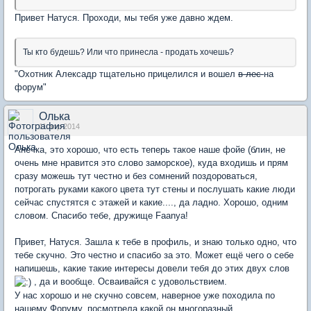
Привет Натуся. Проходи, мы тебя уже давно ждем.
Ты кто будешь? Или что принесла - продать хочешь?
"Охотник Алексадр тщательно прицелился и вошел
в лес
на
форум"
Олька
11 апр 2014
Анечка, это хорошо, что есть теперь такое наше фойе (блин, не
очень мне нравится это слово заморское), куда входишь и прям
сразу можешь тут честно и без сомнений поздороваться,
потрогать руками какого цвета тут стены и послушать какие люди
сейчас спустятся с этажей и какие...., да ладно. Хорошо, одним
словом. Спасибо тебе, дружище Faanya!
Привет, Натуся. Зашла к тебе в профиль, и знаю только одно, что
тебе скучно. Это честно и спасибо за это. Может ещё чего о себе
напишешь, какие такие интересы довели тебя до этих двух слов
, да и вообще. Осваивайся с удовольствием.
У нас хорошо и не скучно совсем, наверное уже походила по
нашему Форуму, посмотрела какой он многоразный.