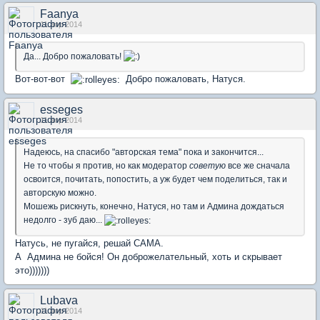
Faanya
11 апр 2014
Да... Добро пожаловать!
Вот-вот-вот
Добро пожаловать, Натуся.
esseges
11 апр 2014
Надеюсь, на спасибо "авторская тема" пока и закончится...
Не то чтобы я против, но как модератор
советую
все же сначала
освоится, почитать, попостить, а уж будет чем поделиться, так и
авторскую можно.
Мошежь рискнуть, конечно, Натуся, но там и Админа дождаться
недолго - зуб даю...
Натусь, не пугайся, решай САМА.
А Админа не бойся! Он доброжелательный, хоть и скрывает
это)))))))
Lubava
11 апр 2014