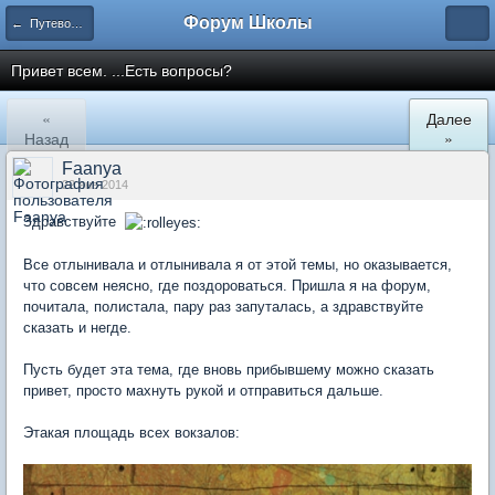
Форум Школы
← Путеводитель форума
Привет всем. ...Есть вопросы?
«
Далее
Назад
»
Faanya
22 янв 2014
Здравствуйте
Все отлынивала и отлынивала я от этой темы, но оказывается,
что совсем неясно, где поздороваться. Пришла я на форум,
почитала, полистала, пару раз запуталась, а здравствуйте
сказать и негде.
Пусть будет эта тема, где вновь прибывшему можно сказать
привет, просто махнуть рукой и отправиться дальше.
Этакая площадь всех вокзалов: