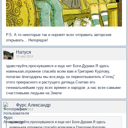
P.S. А то некоторые так и норовят всех отправить авторские
открывать... Непорядок!
Натуся
10 апр 2014
здавствуйте,проснувшиеся и еще нет Боги-Дураки.Я здесь
новенькая,огромное спасибо всем вам и Григорию Курлову,
полагаю благодарны мы все,ведь он первооткыватель и"отец"
этого прекрасного и растущего детища.Считаю его
генниальнейшим гуру всех времен и народов ,а нас всех-самыми
счастливыми людьми на Земле
Фурс Александр
10 апр 2014
здавствуйте,проснувшиеся и еще нет Боги-Дураки.Я здесь
новенькая,огромное спасибо всем вам и Григорию Курлову,