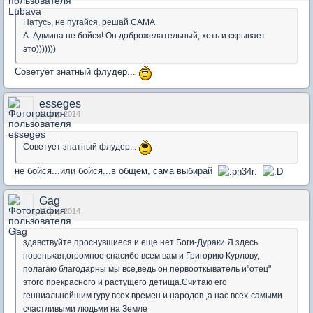
Натусь, не пугайся, решай САМА.
А Админа не бойся! Он доброжелательный, хоть и скрывает
это)))))))
Советует знатный флудер...
esseges
11 апр 2014
Советует знатный флудер...
не бойся...или бойся...в общем, сама выбирай
Gag
11 апр 2014
здавствуйте,проснувшиеся и еще нет Боги-Дураки.Я здесь
новенькая,огромное спасибо всем вам и Григорию Курлову,
полагаю благодарны мы все,ведь он первооткыватель и"отец"
этого прекрасного и растущего детища.Считаю его
генниальнейшим гуру всех времен и народов ,а нас всех-самыми
счастливыми людьми на Земле