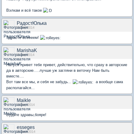
Вэлкам и всё такое
РадостЮлька
11 апр 2014
Здрасте всеееем!
MarishaK
11 апр 2014
Натуся привет тебе привет, действительно, что сразу в авторские
да в авторские.....лучше уж загляни в веточку Нам быть
вместе....
Вот там все мы, и себя не забудь...
а вообще сама
располагайся...
Maikle
13 апр 2014
Будьте здравы,бояре!
esseges
20 июл 2014