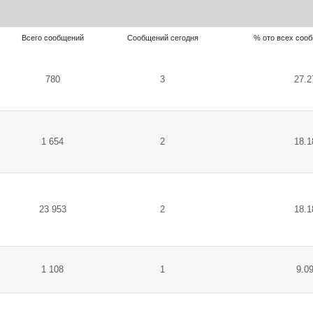
Всего сообщений
Сообщений сегодня
% ото всех соо
780
3
27.
1 654
2
18.
23 953
2
18.
1 108
1
9.0