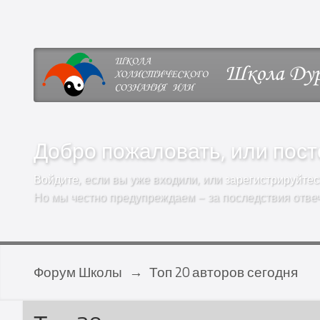
Добро пожаловать, или посто
Войдите
, если вы уже входили, или
зарегистрируйтес
Но мы честно предупреждаем – за последствия отве
Форум Школы
→
Топ 20 авторов сегодня