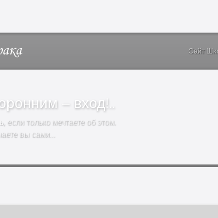
Сайт Шк
ронним – вход!..
ь
, если только мечтаете об этом.
чаете вы сами…