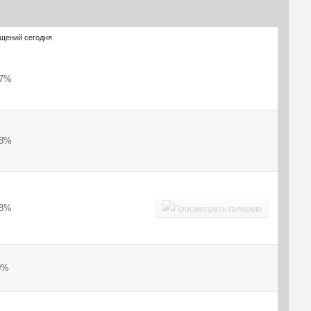
бщений сегодня
27%
18%
18%
9%