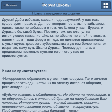
Форум Школы
← На главную страницу
Правила поведения на форуме
Друзья! Дабы избежать хаоса и недоразумений, у нас тоже
существуют правила. Да, про толерантность мы не забываем,
однако также не забываем о том, что Школа у нас - Дурака, и
Дурака с большой буквы. По
этому тем, кто клюнул на
интригующее название Школы, но абсолютно с ней не знаком,
напоминаем – наш форум отнюдь не является пристанищем
глупых шуток, дешевого зубоскальства и уж тем более попыток
извратить саму суть Школы Дурака. Поэтому для начала
предлагаем несколько пунктов того, чего у нас не
приветствуется.
У нас не приветствуется:
Некорректное обращение к участникам форума. Так и хочется
·
процитировать один источник по этикету интернет общения,
рекомендующий:
«
Будьте вежливы и обходительны. Не идите на провокацию, и
не обрушивайтесь с ответной бранью на нагрубившего Вам
человека. Интернет ругань – жалкий атавизм, попытка
перенесения аспектов реальной жизни – в виртуальную.
Продуктивности от таких баталий – ноль
»