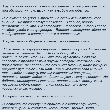
Грубое навязывание своей точки зрения; переход на личность
·
при обсуждении тем; шовинизм в любом его обличье:
«
Не будьте занудой. Стремление всеми вся навязать свое
мнение – не приветствуется нигде…
Главное, чтобы
несмотря ни на что, Вы оставались Человеком. Чтобы после
каждого ухода с конференции – Вашего возращения ждали не
с содроганием, а снетерпением и интересом».
Неуместные сообщения в контексте заявленных тем:
·
«Основная цель форума –продуктивные дискуссии. Никому не
интересно читать Ваши «Ага», «Угу», «Жжош!», и тем
более, не важно, что Вы «Тоже так думаете». Если Вы
согласны с предлагаемым другим автором утверждением –
промолчите, или дополните его высказывание, шире раскрыв
обсуждаемую тему. Если нет – то выскажите свое мнение
так, чтобы автору (и другим участникам дискуссии) не
пришлось, потом задавать десятки уточняющих вопросов. Не
бойтесь полноценных текстов, относитесь к этому, как к
письму за рубеж, ответ на которое, Вы получите
черезнесколько месяцев».
Безграмотность и нечеткость в сообщениях:
·
«Составляйте сообщения грамотно с типографической,
литературной и стилистической точки зрения. Ваши