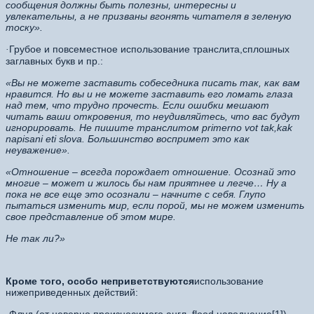
сообщения должны быть полезны, интересны и
увлекательны, а не призваны вгонять читателя в зеленую
тоску».
Грубое и повсеместное использование транслита,сплошных
·
заглавных букв и пр.:
«Вы не можете заставить собеседника писать так, как вам
нравится. Но вы и не можете заставить его ломать глаза
над тем, что трудно прочесть. Если ошибки мешают
читать ваши откровения, то неудивляйтесь, что вас будут
игнорировать. Не пишите транслитом primerno vot tak,kak
napisani eti slova. Большинство воспримет это как
неуважение».
«Отношение – всегда порождает отношение. Осознай это
многие – может и жилось бы нам приятнее и легче… Ну а
пока не все еще это осознали – начните с себя. Глупо
пытаться изменить мир, если порой, мы не можем изменить
свое представление об этом мире.
Не так ли?»
Кроме того, особо неприветствуются
использование
нижеприведенных действий: