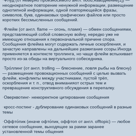
Флуд (от неверно произносимого англ. flood,наводнение[1]) —
·
неоднократное повторение ненужной информации, размещение
однотипной информации, одной повторяющейся фразы,
символов, букв, одинаковых графических файлов или просто
коротких бессмысленных сообщений.
Флейм (от англ. flame — огонь, пламя) — обмен сообщениями,
·
представляющий собой словесную войну, нередко уже не
имеющую отношения к первоначальной причине спора.
Сообщения флейма могут содержать личные оскорбления, и
зачастую направлены на дальнейшее разжигание ссоры.Иногда
применяется в контексте троллинга, но чаще флейм вспыхивает
просто из-за обиды на виртуального собеседника.
Тро́ллинг (от англ. trolling — блеснение, ловля рыбы на блесну)
·
— размещение провокационных сообщений с целью вызвать
флейм, конфликты между участниками, пустой трёп,
оскорбления и т. п., отвод вниманияот острых тем и
превращение конструктивного обсуждения в перепалку.
Оверквотинг- неккоректное цитирование сообщения
·
кросс-постинг - дублирование одинаковых сообщений в разные
·
темы
Оффто́пик (иначе офто́пик, оффтоп от англ. offtopic) — любое
·
сетевое сообщение, выходящее за рамки заранее
установленной темы общения