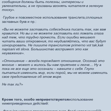
сообщения должны быть полезны, интересны и
увлекательны, а не призваны вгонять читателя в зеленую
тоску».
Грубое и повсеместное использование транслита,сплошных
·
заглавных букв и пр.:
«Вы не можете заставить собеседника писать так, как вам
нравится. Но вы и не можете заставить его ломать глаза
над тем, что трудно прочесть. Если ошибки мешают
читать ваши откровения, то неудивляйтесь, что вас будут
игнорировать. Не пишите транслитом primerno vot tak,kak
napisani eti slova. Большинство воспримет это как
неуважение».
«Отношение – всегда порождает отношение. Осознай это
многие – может и жилось бы нам приятнее и легче… Ну а
пока не все еще это осознали – начните с себя. Глупо
пытаться изменить мир, если порой, мы не можем изменить
свое представление об этом мире.
Не так ли?»
Кроме того, особо неприветствуются
использование
нижеприведенных действий: