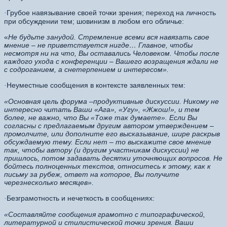
Грубое навязывание своей точки зрения; переход на личность
·
при обсуждении тем; шовинизм в любом его обличье:
«
Не будьте занудой. Стремление всеми вся навязать свое
мнение – не приветствуется нигде…
Главное, чтобы
несмотря ни на что, Вы оставались Человеком. Чтобы после
каждого ухода с конференции – Вашего возращения ждали не
с содроганием, а снетерпением и интересом».
Неуместные сообщения в контексте заявленных тем:
·
«Основная цель форума –продуктивные дискуссии. Никому не
интересно читать Ваши «Ага», «Угу», «Жжош!», и тем
более, не важно, что Вы «Тоже так думаете». Если Вы
согласны с предлагаемым другим автором утверждением –
промолчите, или дополните его высказывание, шире раскрыв
обсуждаемую тему. Если нет – то выскажите свое мнение
так, чтобы автору (и другим участникам дискуссии) не
пришлось, потом задавать десятки уточняющих вопросов. Не
бойтесь полноценных текстов, относитесь к этому, как к
письму за рубеж, ответ на которое, Вы получите
черезнесколько месяцев».
Безграмотность и нечеткость в сообщениях:
·
«Составляйте сообщения грамотно с типографической,
литературной и стилистической точки зрения. Ваши