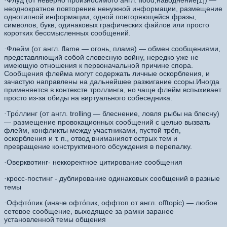
Флуд (от неверно произносимого англ. flood,наводнение[1]) —
·
неоднократное повторение ненужной информации, размещение
однотипной информации, одной повторяющейся фразы,
символов, букв, одинаковых графических файлов или просто
коротких бессмысленных сообщений.
Флейм (от англ. flame — огонь, пламя) — обмен сообщениями,
·
представляющий собой словесную войну, нередко уже не
имеющую отношения к первоначальной причине спора.
Сообщения флейма могут содержать личные оскорбления, и
зачастую направлены на дальнейшее разжигание ссоры.Иногда
применяется в контексте троллинга, но чаще флейм вспыхивает
просто из-за обиды на виртуального собеседника.
Тро́ллинг (от англ. trolling — блеснение, ловля рыбы на блесну)
·
— размещение провокационных сообщений с целью вызвать
флейм, конфликты между участниками, пустой трёп,
оскорбления и т. п., отвод вниманияот острых тем и
превращение конструктивного обсуждения в перепалку.
Оверквотинг- неккоректное цитирование сообщения
·
кросс-постинг - дублирование одинаковых сообщений в разные
·
темы
Оффто́пик (иначе офто́пик, оффтоп от англ. offtopic) — любое
·
сетевое сообщение, выходящее за рамки заранее
установленной темы общения