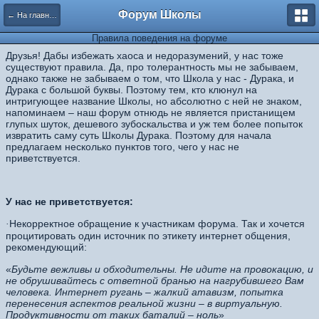
Форум Школы
← На главную страницу
Правила поведения на форуме
Друзья! Дабы избежать хаоса и недоразумений, у нас тоже
существуют правила. Да, про толерантность мы не забываем,
однако также не забываем о том, что Школа у нас - Дурака, и
Дурака с большой буквы. По
этому тем, кто клюнул на
интригующее название Школы, но абсолютно с ней не знаком,
напоминаем – наш форум отнюдь не является пристанищем
глупых шуток, дешевого зубоскальства и уж тем более попыток
извратить саму суть Школы Дурака. Поэтому для начала
предлагаем несколько пунктов того, чего у нас не
приветствуется.
У нас не приветствуется:
Некорректное обращение к участникам форума. Так и хочется
·
процитировать один источник по этикету интернет общения,
рекомендующий:
«
Будьте вежливы и обходительны. Не идите на провокацию, и
не обрушивайтесь с ответной бранью на нагрубившего Вам
человека. Интернет ругань – жалкий атавизм, попытка
перенесения аспектов реальной жизни – в виртуальную.
Продуктивности от таких баталий – ноль
»