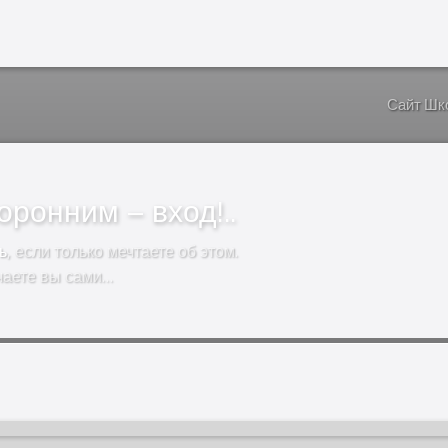
Сайт Шк
ронним – вход!..
ь
, если только мечтаете об этом.
чаете вы сами…