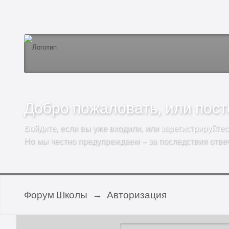
Добро пожаловать, или посто
Войдите
, если вы уже входили, или
зарегистрируйтес
Но мы честно предупреждаем – за последствия отве
Форум Школы
→
Авторизация