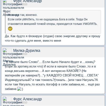
Фурс Александр
19 дек 2010
Можно и так, конечно.
Если себя уМАЛять, то не ощущаешь Бога в себе. Тогда Он
становится внешней точкой опоры, приходится только УМОЛЯТЬ.
Да. Как будто я блокирую (отдаю) свою энергию другому и прошу
что-то сделать для меня, вместо меня
Милка-Дурилка
19 дек 2010
"В начале было Слово"....Если было Начало будет и ...конец?
(сори за эротику,если что) И если в начале было Слово ,то и в
конце,весьма вероятно....А вот интересно КАКОЙЕ? (Не
матернойе уж наверна?)..."у КАЖДОГО СВОЙ КОНЕЦ ...СВЕТА"
Индивидуальный? и там тоннель?(тональ...)или таки Нагуаль?А
если там Нагуаль,то искать богофф в себе забавна,но... ещё раз
забавна
Фурс Александр
19 дек 2010