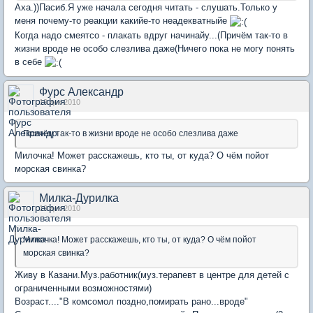
Аха.))Пасиб.Я уже начала сегодня читать - слушать.Только у
меня почему-то реакции какийе-то неадекватныйе
Когда надо смеятсо - плакать вдруг начинайу...(Причём так-то в
жизни вроде не особо слезлива даже(Ничего пока не могу понять
в себе
Фурс Александр
19 дек 2010
Причём так-то в жизни вроде не особо слезлива даже
Милочка! Может расскажешь, кто ты, от куда? О чём пойот
морская свинка?
Милка-Дурилка
19 дек 2010
Милочка! Может расскажешь, кто ты, от куда? О чём пойот
морская свинка?
Живу в Казани.Муз.работник(муз.терапевт в центре для детей с
ограниченными возможностями)
Возраст...."В комсомол поздно,помирать рано...вроде"