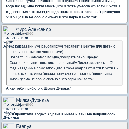
Состояние души - никакого...не ощущайу.После смерти сына(2
года назад) мне показалось ,что я тоже умерла отчасти.И хотя я
и делаю вид что жива,(иногда прям очень стараюсь "прикинуцца
живой")сама не особо сильно в это верю.Как-то так.
Фурс Александр
19 дек 2010
Живу в Казани.Муз.работник(муз.терапевт в центре для детей с
ограниченными возможностями)
Возраст...."В комсомол поздно,помирать рано...вроде"
Состояние души - никакого...не ощущайу.После смерти сына(2
года назад) мне показалось ,что я тоже умерла отчасти.И хотя я и
делаю вид что жива,(иногда прям очень стараюсь "прикинуцца
живой")сама не особо сильно в это верю.Как-то так.
А как тебя прибило к Школе Дурака?
Милка-Дурилка
19 дек 2010
Да я прочитала Кодекс Дурака в инете и так мне понравилось...
Faanya