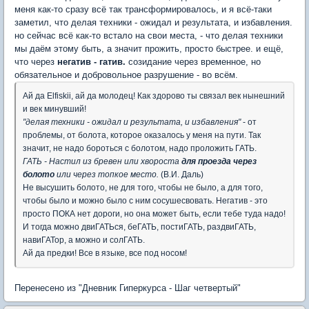
меня как-то сразу всё так трансформировалось, и я всё-таки
заметил, что делая техники - ожидал и результата, и избавления.
но сейчас всё как-то встало на свои места, - что делая техники
мы даём этому быть, а значит прожить, просто быстрее. и ещё,
что через
негатив - гатив.
созидание через временное, но
обязательное и добровольное разрушение - во всём.
Ай да Elfiskii, ай да молодец! Как здорово ты связал век нынешний
и век минувший!
"делая техники - ожидал и результата, и избавления"
- от
проблемы, от болота, которое оказалось у меня на пути. Так
значит, не надо бороться с болотом, надо проложить ГАТЬ.
ГАТЬ - Настил из бревен или хвороста
для проезда
через
болото
или через топкое место.
(В.И. Даль)
Не высушить болото, не для того, чтобы не было, а для того,
чтобы было и можно было с ним сосушесвовать. Негатив - это
просто ПОКА нет дороги, но она может быть, если тебе туда надо!
И тогда можно двиГАТЬся, беГАТЬ, постиГАТЬ, раздвиГАТЬ,
навиГАТор, а можно и солГАТЬ.
Ай да предки! Все в языке, все под носом!
Перенесено из "Дневник Гиперкурса - Шаг четвертый"