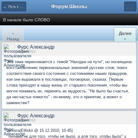
Форум Школы
← Путь к Дураку
В начале было СЛОВО
«
Далее
Назад
»
Фурс Александр
15 дек 2010
Эта тема перекликается с темой "Находки на пути", но посвящена
восстановлению первоначальных значений русских слов, поиск
соответствия своего состояния с состояниями наших пращуров,
кои они выражали в пословицах, поговорках, сказках. Первые
слова приходят в нашу жизнь от старшего поколения, чтобы мы
могли понимать их, перенять их мудрость. "Не было бы счастья,
да несчастье помогло" - по-моему, это о принятии, а может о
шаманстве?
Фурс Александр
15 дек 2010
Цитата(Elfiskii @ 15.12.2010, 10:45)
"техники не для того, чтобы не было, а для того, чтобы было" у