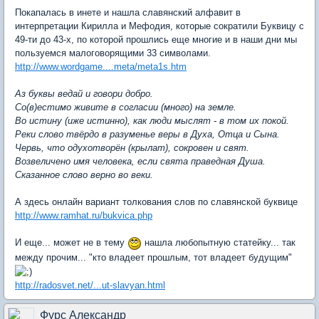
Покапалась в инете и нашла славянский алфавит в
интерпретации Кирилла и Мефодия, которые сократили Буквицу с
49-ти до 43-х, по которой прошлись еще многие и в наши дни мы
пользуемся малоговорящими 33 символами.
http://www.wordgame....meta/meta1s.htm
Аз буквы ведай и говори добро.
Со(в)естимо живите в согласии (много) на земле.
Во истину (иже истинно), как люди мыслят - в том их покой.
Реки слово твёрдо в разуменье веры в Духа, Отца и Сына.
Червь, что одухотворён (крылат), сокровен и свят.
Возвеличено имя человека, если свята праведная Душа.
Сказанное слово верно во веки.
А здесь онлайн вариант толкования слов по славянской буквице
http://www.ramhat.ru/bukvica.php
И еще... может не в тему
нашла любопытную статейку... так
между прочим... "кто владеет прошлым, тот владеет будущим"
http://radosvet.net/...ut-slavyan.html
Фурс Александр