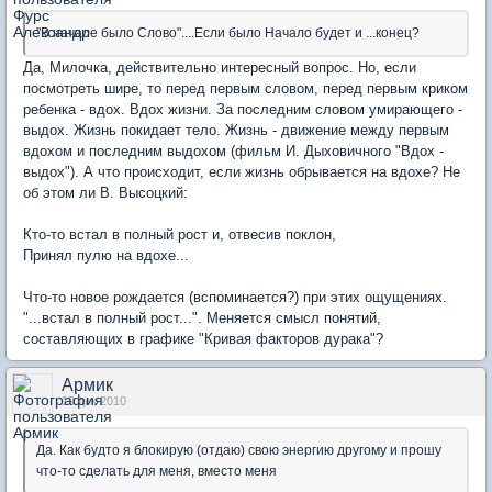
"В начале было Слово"....Если было Начало будет и ...конец?
Да, Милочка, действительно интересный вопрос. Но, если
посмотреть шире, то перед первым словом, перед первым криком
ребенка - вдох. Вдох жизни. За последним словом умирающего -
выдох. Жизнь покидает тело. Жизнь - движение между первым
вдохом и последним выдохом (фильм И. Дыховичного "Вдох -
выдох"). А что происходит, если жизнь обрывается на вдохе? Не
об этом ли В. Высоцкий:
Кто-то встал в полный рост и, отвесив поклон,
Принял пулю на вдохе...
Что-то новое рождается (вспоминается?) при этих ощущениях.
"...встал в полный рост...". Меняется смысл понятий,
составляющих в графике "Кривая факторов дурака"?
Армик
19 дек 2010
Да. Как будто я блокирую (отдаю) свою энергию другому и прошу
что-то сделать для меня, вместо меня