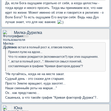
Да, если Бога ощущаем отдельно от себя, а когда целостны -
тогда вроде и некого просить. Тогда мы принимаем все, что нам
идет по жизни. Может именно об этом и говорится в религиях - о
Воле Бога? То есть ощущаем Его внутри себя. Ведь наш Дух
лучше знает, что для нас важнее.
Милка-Дурилка
19 дек 2010
Кто-то встал в полный рост и, отвесив поклон,
Принял пулю на вдохе...
Что-то новое рождается (вспоминается?) при этих ощущениях.
"...встал в полный рост...". Меняется смысл понятий,
составляющих в графике "Кривая факторов дурака"?
"Не пугайтесь, когда не на месте закат.
Судный день - это сказки для старших.
Просто Землю вращают, куда захотят...
Наши сменныйе роты на марше..."
Ох...как представлю...
Сашенька, а что такойе график "Кривая фактороф Дурака"?..
Юна