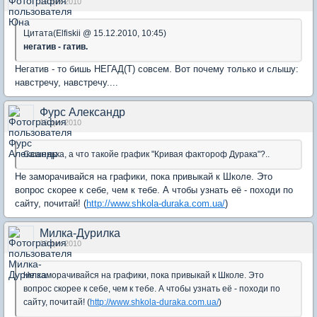
19 дек 2010
Цитата(Elfiskii @ 15.12.2010, 10:45)
негатив - гатив.
Негатив - то бишь НЕГАД(Т) совсем. Вот почему только и слышу:
навстречу, навстречу....
Фурс Александр
19 дек 2010
Сашенька, а что такойе график "Кривая фактороф Дурака"?..
Не заморачивайся на графики, пока привыкай к Школе. Это
вопрос скорее к себе, чем к тебе. А чтобы узнать её - походи по
сайту, почитай! (
http://www.shkola-duraka.com.ua/
)
Милка-Дурилка
19 дек 2010
Не заморачивайся на графики, пока привыкай к Школе. Это
вопрос скорее к себе, чем к тебе. А чтобы узнать её - походи по
сайту, почитай! (
http://www.shkola-duraka.com.ua/
)