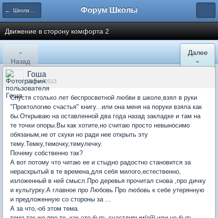
Форум Школы
← Школа Холистического Сознания
Движение в сторону комфорта 2
«
Далее
Назад
»
Гоша
21 сен 2013
Спустя столько лет беспросветной любви в школе,взял в руки
"Проктологию счастья" книгу...или она меня на поруки взяла как
бы.Открываю на оставленной два года назад закладке и там на
те точки опоры.Вы как хотите,но считаю просто невыносимо
обязаным,не от скуки но ради нее открыть эту
тему.Темку,темочку,темулечку.
Почему собственно так?
А вот потому что читаю ее и стыдно радостно становится за
нераскрытый в те времена,для себя милого,естественно,
изложенный в ней смысл.Про деревья прочитал снова ,про дичку
и культурку.А главное про Любовь.Про любовь к себе утерянную
и предложенную со стороны за ...
А за что,-об этом тема.
тема так же про то, как это быть счастливым(ой) или не быть