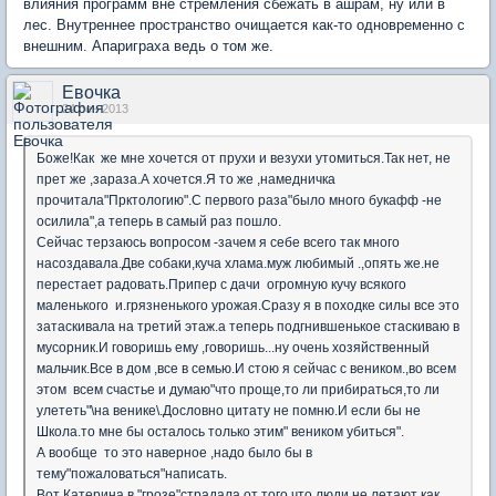
влияния программ вне стремления сбежать в ашрам, ну или в
лес. Внутреннее пространство очищается как-то одновременно с
внешним. Апариграха ведь о том же.
Евочка
24 сен 2013
Боже!Как же мне хочется от прухи и везухи утомиться.Так нет, не
прет же ,зараза.А хочется.Я то же ,намедничка
прочитала"Прктологию".С первого раза"было много букафф -не
осилила",а теперь в самый раз пошло.
Сейчас терзаюсь вопросом -зачем я себе всего так много
насоздавала.Две собаки,куча хлама.муж любимый .,опять же.не
перестает радовать.Припер с дачи огромную кучу всякого
маленького и.грязненького урожая.Сразу я в походке силы все это
затаскивала на третий этаж.а теперь подгнившенькое стаскиваю в
мусорник.И говоришь ему ,говоришь...ну очень хозяйственный
мальчик.Все в дом ,все в семью.И стою я сейчас с веником.,во всем
этом всем счастье и думаю"что проще,то ли прибираться,то ли
улететь"\на венике\.Дословно цитату не помню.И если бы не
Школа.то мне бы осталось только этим" веником убиться".
А вообще то это наверное ,надо было бы в
тему"пожаловаться"написать.
Вот Катерина в "грозе"страдала от того.что люди не летают как