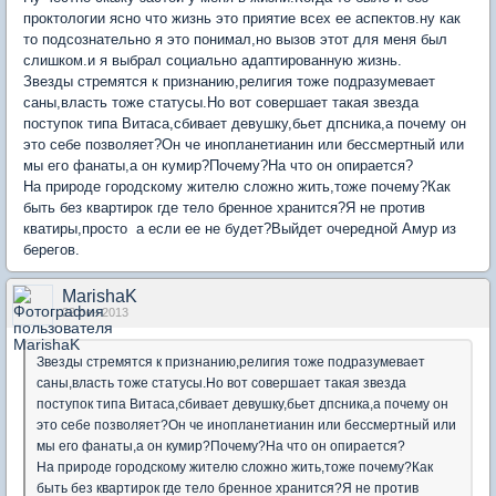
проктологии ясно что жизнь это приятие всех ее аспектов.ну как
то подсознательно я это понимал,но вызов этот для меня был
слишком.и я выбрал социально адаптированную жизнь.
Звезды стремятся к признанию,религия тоже подразумевает
саны,власть тоже статусы.Но вот совершает такая звезда
поступок типа Витаса,сбивает девушку,бьет дпсника,а почему он
это себе позволяет?Он че инопланетианин или бессмертный или
мы его фанаты,а он кумир?Почему?На что он опирается?
На природе городскому жителю сложно жить,тоже почему?Как
быть без квартирок где тело бренное хранится?Я не против
кватиры,просто а если ее не будет?Выйдет очередной Амур из
берегов.
MarishaK
22 сен 2013
Звезды стремятся к признанию,религия тоже подразумевает
саны,власть тоже статусы.Но вот совершает такая звезда
поступок типа Витаса,сбивает девушку,бьет дпсника,а почему он
это себе позволяет?Он че инопланетианин или бессмертный или
мы его фанаты,а он кумир?Почему?На что он опирается?
На природе городскому жителю сложно жить,тоже почему?Как
быть без квартирок где тело бренное хранится?Я не против