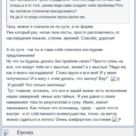
птицы,а я от того ,зачем люди сами создают себе проблемы?Что
бы затем их стоически преодолевать?
Ну да.А то когда сплошная пруха,скучно же.
Гала, можно я сначала не по сути, а по форме.
Уже который раз, читая твои посты, просто расплавляюсь от
наслаждения языком, стилем, иронией. Спасибо, дорогая!
А по сути - так ты ж сама себе ответила последним
предложением!
Ну что ты будешь делать без проблем своих? Просто глянь на
все, что вокруг тебя не с мыслью, зачем? а с мыслью "Надо же,
как я много насоздавала! Стока прухи и вся моя! И у меня
получилось! И я могу с этим делать, что захочу! Вау!"
И делай! Что только захочешь!
Тут, главное, осознать, что все в нашей жизни -есть исполнение
наших намерений, явных или тайных. Я уже давно о своих
намерениях тока по результатам и сужу. Имею, значит
заказывала. Как только это осознаешь, сразу - щелк что-то
внутри - и от собственного всемогущества, точно, на метлу
можно садиться и лететь! Очень комфортное состояние
Евочка