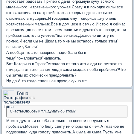
перестает радовать.Припер с дачи огромную кучу всякого
маленького и.грязненького урожая.Сразу я в походке силы все
это затаскивала на третий этаж.а теперь подгнившенькое
стаскиваю в мусорник.И говоришь ему ,говоришь...ну очень
хозяйственный мальчик.Все в дом ,все в семью.И стою я сейчас
с веником.,во всем этом всем счастье и думаю"что проще,то ли
прибираться,то ли улететь"\на венике\.Дословно цитату не
помню.И если бы не Школа.то мне бы осталось только этим"
веником убиться".
А вообще то это наверное ,надо было бы в
тему"пожаловаться"написать.
Вот Катерина в "грозе"страдала от того.что люди не летают как
птицы,а я от того ,зачем люди сами создают себе проблемы?Что
бы затем их стоически преодолевать?
Ну да.А то когда сплошная пруха,скучно же.
Гоша
21 сен 2013
Счастье,любовь и т.п. думать об этом?
Может думать и не обязательно ,но совсем не думать я
пробывал.Мотает по белу свету ни опоры ни о чем.А главное не
подозревал куда голову приложить.А была не была.Пусть мне