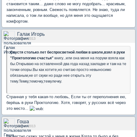
становится таким... даже слово не могу подобрать... красивым,
законченным, ровным. Свежесть появляется. Не знаю, туда ли
написала, о том ли вообще, но для меня это ощущается
комфортом.
Галак Игорь
22 сен 2013
Спустя столько лет беспросветной любви в школе,взял в руки
"Проктологию счастья"
книгу...или она меня на поруки взяла как
бы.Открываю на оставленной два года назад закладке и там на те
точки опоры.Вы как хотите,но считаю просто невыносимо
обязаным,не от скуки но ради нее открыть эту
тему.Темку,темочку,темулечку.
Странная у тебя какая-то любовь, Если ты от переполнения ею,
берёшь в руки Проктологию. Хотя, говорят, у русских всё через
это место...
Гоша
22 сен 2013
Ну честно скажу застой у меня в жизни.Когда то было и без