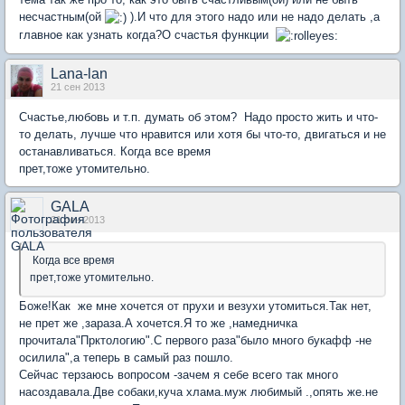
несчастным(ой
).И что для этого надо или не надо делать ,а
главное как узнать когда?О счастья функции
Lana-lan
21 сен 2013
Счастье,любовь и т.п. думать об этом? Надо просто жить и что-
то делать, лучше что нравится или хотя бы что-то, двигаться и не
останавливаться. Когда все время
прет,тоже утомительно.
GALA
21 сен 2013
Когда все время
прет,тоже утомительно.
Боже!Как же мне хочется от прухи и везухи утомиться.Так нет,
не прет же ,зараза.А хочется.Я то же ,намедничка
прочитала"Прктологию".С первого раза"было много букафф -не
осилила",а теперь в самый раз пошло.
Сейчас терзаюсь вопросом -зачем я себе всего так много
насоздавала.Две собаки,куча хлама.муж любимый .,опять же.не