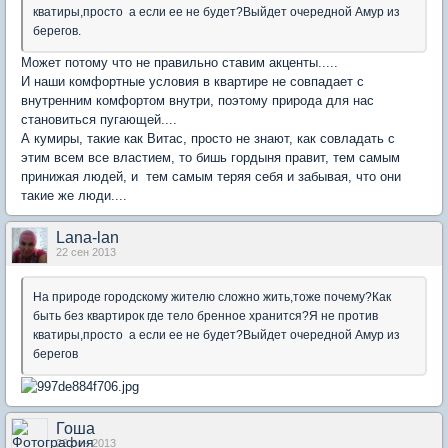
кватиры,просто а если ее не будет?Выйдет очередной Амур из
берегов.
Может потому что не правильно ставим акценты.....
И наши комфортные условия в квартире не совпадает с
внутренним комфортом внутри, поэтому природа для нас
становиться пугающей....
А кумиры, такие как Витас, просто не знают, как совладать с
этим всем все властием, то бишь гордыня правит, тем самым
принижая людей, и тем самым теряя себя и забывая, что они
такие же люди....
Lana-lan
22 сен 2013
На природе городскому жителю сложно жить,тоже почему?Как
быть без квартирок где тело бренное хранится?Я не против
кватиры,просто а если ее не будет?Выйдет очередной Амур из
берегов
Гоша
22 сен 2013