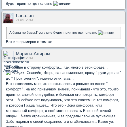
будет приятно где полезно
Lana-lan
21 сен 2013
А была не была.Пусть мне будет приятно где полезно
Вот и я примерно о том же.
Марина-Анирам
21 сен 2013
Движение в сторону комфорта... Как много в этой фразе...
Спасибо, Игорь, за напоминание, сразу " руки дошли "
до " Проктологии ", именно этих глав...
Вот показалось мне, что спотыкалась я раньше на слове "
комфорт ", на его привычном знании, понимании - что это, то,что
приятно, спокойно и удобно, и боишься его потерять, комфорт
этот... А сейчас вот подумалось, что это совсем не тот комфорт,
о котором Гриша пишет... Что это - Зона комфорта, или
ментальный комфорт, а ещё можно назвать Внешней точкой
опоры... Чётко ограниченная, и за пределы свои не пускающая...
Заботящаяся о своей сохранности и стабильности... Какое уж
движение...