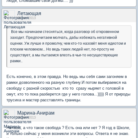
люди, сломавшие свои догмы.... )))
Летающая
09 ноя 2013
Все мы начинаем стесняться, когда разговор об откровенном
заходит. Предпочитаем молчать, дабы избежать негативной
оценки. Уж лучше я промолчу, чем кто-то назовёт меня идиотом и
плохим человеком... Но ведь таких людей нет, по-просту не
существует, а мы пытаемся влезть в чьи-то несуществующие
рамки..
Есть конечно, в этом правда. Но ведь мы себя сами загоняем в
рамки дозволенного на разную глубину.И потом выбираемся на
свободу с разной скоростью кто то сразу ныряет с головой в
омут, кто то пока разберется где у него голова...))))) Я от природы
трусиха и мастер расставлять границы.
Марина-Анирам
09 ноя 2013
Наташа, а что такое свобода ? Есть она или нет ? Я год в Школе,
и только сейчас у меня возникли эти вопросы. Ответа я не знаю.