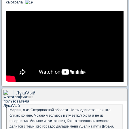
смотрела
ЛукаVый
11 ноя 2013
Мариш, я из Свердловской области. Но ты единственная, кто
близко ко мне. Можно я вольюсь в эту ветку? Хотя я не из
говорливых, больше из читающих, Как то стесняюсь немного
делится с теми, кто гораздо дальше меня ушел на пути Дурака.