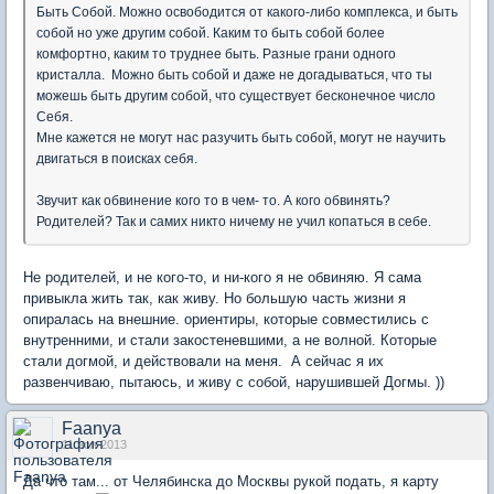
Быть Собой. Можно освободится от какого-либо комплекса, и быть
собой но уже другим собой. Каким то быть собой более
комфортно, каким то труднее быть. Разные грани одного
кристалла. Можно быть собой и даже не догадываться, что ты
можешь быть другим собой, что существует бесконечное число
Себя.
Мне кажется не могут нас разучить быть собой, могут не научить
двигаться в поисках себя.
Звучит как обвинение кого то в чем- то. А кого обвинять?
Родителей? Так и самих никто ничему не учил копаться в себе.
Не родителей, и не кого-то, и ни-кого я не обвиняю. Я сама
привыкла жить так, как живу. Но большую часть жизни я
опиралась на внешние. ориентиры, которые совместились с
внутренними, и стали закостеневшими, а не волной. Которые
стали догмой, и действовали на меня. А сейчас я их
развенчиваю, пытаюсь, и живу с собой, нарушившей Догмы. ))
Faanya
11 ноя 2013
Да что там... от Челябинска до Москвы рукой подать, я карту