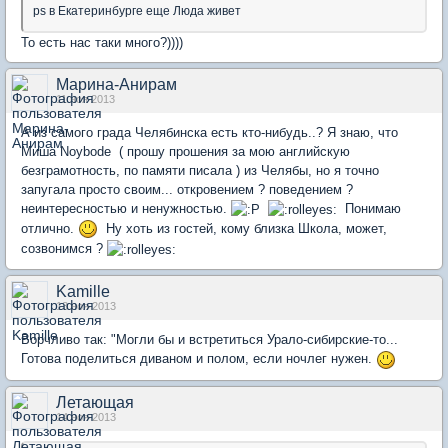
ps в Екатеринбурге еще Люда живет
То есть нас таки много?))))
Марина-Анирам
11 ноя 2013
А из самого града Челябинска есть кто-нибудь..? Я знаю, что
Миша Noybode ( прошу прошения за мою английскую
безграмотность, по памяти писала ) из Челябы, но я точно
запугала просто своим... откровением ? поведением ?
неинтересностью и ненужностью.
Понимаю
отлично.
Ну хоть из гостей, кому близка Школа, может,
созвонимся ?
Kamille
13 ноя 2013
Ворчливо так: "Могли бы и встретиться Урало-сибирские-то...
Готова поделиться диваном и полом, если ночлег нужен.
Летающая
14 ноя 2013