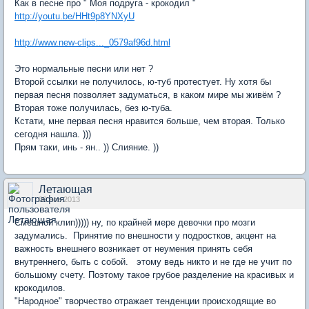
Как в песне про " Моя подруга - крокодил "
http://youtu.be/HHt9p8YNXyU
http://www.new-clips..._0579af96d.html
Это нормальные песни или нет ?
Второй ссылки не получилось, ю-туб протестует. Ну хотя бы
первая песня позволяет задуматься, в каком мире мы живём ?
Вторая тоже получилась, без ю-туба.
Кстати, мне первая песня нравится больше, чем вторая. Только
сегодня нашла. )))
Прям таки, инь - ян.. )) Слияние. ))
Летающая
09 ноя 2013
Смешной клип))))) ну, по крайней мере девочки про мозги
задумались. Принятие по внешности у подростков, акцент на
важность внешнего возникает от неумения принять себя
внутреннего, быть с собой. этому ведь никто и не где не учит по
большому счету. Поэтому такое грубое разделение на красивых и
крокодилов.
"Народное" творчество отражает тенденции происходящие во