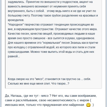
задумались. Принятие по внешности у подростков, акцент на
важность внешнего возникает от неумения принять себя
внутреннего, быть с собой. этому ведь никто и не где не учит по
большому счету. Поэтому такое грубое разделение на красивых и
крокодилов.
"Народное" творчество отражает тенденции происходящие во
вне, в окружающем пространстве. Отражает качество этого мира.
Качество песен, качество вещей, производимых людьми в наше
время оно просто смешное - все сыпятся в руках, однодневное.
Для нашего времени это "нормальная" песня Знаешь как в притче
про колодец с отравленной водой, из которого все пили и стали
сумасшедшими. Можно тоже выпить этой воды и стать для них
равной...
Когда сморю на это "мясо", становится так грустно за ... себя.
Сколько же мне еще меня спит. Что творю...?
Да, Наташь, где же тут - мясо ? Нет его, мы сами воображаем,
сами и расхлёбываем, свою несамоотносимость с миром (
имхошка моя, только что придуманная или найденная
)