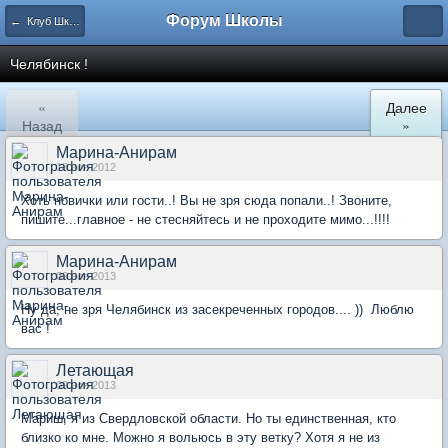
Форум Школы
← Клуб Школы
Челябинск !
«
Далее
Назад
»
Марина-Анирам
18 ноя 2012
Хоть новички или гости..! Вы не зря сюда попали..! Звоните,
пишите...главное - не стесняйтесь и не проходите мимо...!!!!
Марина-Анирам
09 ноя 2013
Ну да, не зря Челябинск из засекреченных городов.... )) Люблю
вас !
Летающая
09 ноя 2013
Мариш, я из Свердловской области. Но ты единственная, кто
близко ко мне. Можно я вольюсь в эту ветку? Хотя я не из