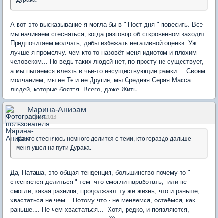
Дурака.
А вот это высказывание я могла бы в " Пост дня " повесить. Все
мы начинаем стесняться, когда разговор об откровенном заходит.
Предпочитаем молчать, дабы избежать негативной оценки. Уж
лучше я промолчу, чем кто-то назовёт меня идиотом и плохим
человеком... Но ведь таких людей нет, по-просту не существует,
а мы пытаемся влезть в чьи-то несуществующие рамки.... Своим
молчанием, мы не Те и не Другие, мы Средняя Серая Масса
людей, которые боятся. Всего, даже Жить.
Марина-Анирам
09 ноя 2013
Как то стесняюсь немного делится с теми, кто гораздо дальше
меня ушел на пути Дурака.
Да, Наташа, это общая тенденция, большинство почему-то "
стесняется делиться " тем, что смогли наработать, или не
смогли, какая разница, продолжают ту же жизнь, что и раньше,
хвастаться не чем... Потому что - не меняемся, остаёмся, как
раньше.... Не чем хвастаться... Хотя, редко, и появляются,