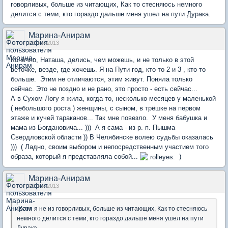
говорливых, больше из читающих, Как то стесняюсь немного
делится с теми, кто гораздо дальше меня ушел на пути Дурака.
Марина-Анирам
09 ноя 2013
Конечно, Наташа, делись, чем можешь, и не только в этой
веточке, везде, где хочешь. Я на Пути год, кто-то 2 и 3 , кто-то
больше. Этим не отличаются, этим живут. Поняла только
сейчас. Это не поздно и не рано, это просто - есть сейчас...
А в Сухом Логу я жила, когда-то, несколько месяцев у маленькой
( небольшого роста ) женщины, с сыном, в трёшке на первом
этаже и кучей тараканов... Так мне повезло. У меня бабушка и
мама из Богдановича... ))) А я сама - из р. п. Пышма
Свердловской области )) В Челябинске волею судьбы оказалась
))) ( Ладно, своим выбором и непосредственным участием того
образа, который я представляла собой...
)
Марина-Анирам
09 ноя 2013
Хотя я не из говорливых, больше из читающих, Как то стесняюсь
немного делится с теми, кто гораздо дальше меня ушел на пути