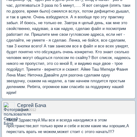
час, дотягиваться 3 раза по 5 минут,..... Я вот сегодня (опять таки
по дороге, время было) смеялся вслух, потом дефицитно дышал,
и так в цикле. Очень взбодрился. А я вообще про эту практику
забыл. И боюсь, не только ее. Завтра я целый день, как мне это
свойственно, надуваю, а как надую, сделаю файл и посмотрим
работает ли. Пришлите мне свои гугловские адреса, если нет -
сделайте, не умеете - я сделаю. Ленка, не бойся, все сделаем,
там 3 кнопки всего! А там занесем все в файл и все всех увидят,
будет понятно что обсуждать очень конкретно. Кто знает сколько
человек могут общаться голосом по скайпу? Вот список, надеюсь
никого не пропустил, это со мной 8, и видимо еще двое - трое
подойдут. Тринити - вернется и скажет. Айме Таш Миледи Фааня
Лена Макс Ниточка Давайте для разгона сделаем одну
звездочку, скажем на неделю, а там начнем плодится простым
делением. Ребята, огромное вам спасибо за поддержку нашей
идеи!
Сергей Бача
30 май 2012
Миша Здравствуй.Мы все и всегда находимся в этом
пространстве,вот только врем и себе и всем какие мы хорошие,А
перестать врать не можем,может стоит с этого начать!!!?