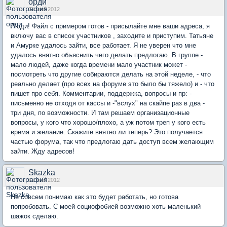
орди
31 май 2012
Люди! Файл с примером готов - присылайте мне ваши адреса, я
включу вас в список участников , заходите и приступим. Татьяне
и Амурке удалось зайти, все работает. Я не уверен что мне
удалось внятно объяснить чего делать предлогаю. В группе -
мало людей, даже когда времени мало участник может -
посмотреть что другие собираются делать на этой неделе, - что
реально делает (про всех на форуме это было бы тяжело) и - что
пишет про себя. Комментарии, поддержка, вопросы и пр: -
письменно не отходя от кассы и -"вслух" на скайпе раз в два -
три дня, по возможности. И там решаем организационные
вопросы, у кого что хорошо/плохо, а уж потом треп у кого есть
время и желание. Скажите внятно ли теперь? Это получается
частью форума, так что предлогаю дать доступ всем желающим
зайти. Жду адресов!
Skazka
31 май 2012
Не совсем понимаю как это будет работать, но готова
попробовать. С моей социофобией возможно хоть маленький
шажок сделаю.