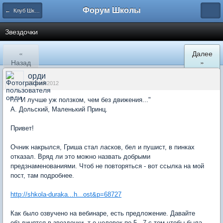
Форум Школы
← Клуб Школы
Звездочки
«
Далее
Назад
»
орди
29 май 2012
"... И лучше уж ползком, чем без движения..."
А. Дольский, Маленький Принц.
Привет!
Очник накрылся, Гриша стал ласков, бел и пушист, в пинках
отказал. Вряд ли это можно назвать добрыми
предзнаменованиями. Чтоб не повторяться - вот ссылка на мой
пост, там подробнее.
http://shkola-duraka...h...ost&p=68727
Как было озвучено на вебинаре, есть предложение. Давайте
объдинятся в звездочки, т е человек по 5 - 7 с тем чтобы была