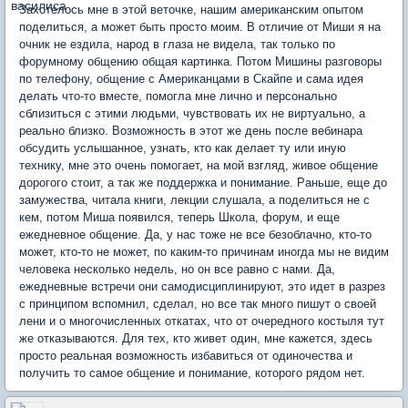
Захотелось мне в этой веточке, нашим американским опытом
поделиться, а может быть просто моим. В отличие от Миши я на
очник не ездила, народ в глаза не видела, так только по
форумному общению общая картинка. Потом Мишины разговоры
по телефону, общение с Американцами в Скайпе и сама идея
делать что-то вместе, помогла мне лично и персонально
сблизиться с этими людьми, чувствовать их не виртуально, а
реально близко. Возможность в этот же день после вебинара
обсудить услышанное, узнать, кто как делает ту или иную
технику, мне это очень помогает, на мой взгляд, живое общение
дорогого стоит, а так же поддержка и понимание. Раньше, еще до
замужества, читала книги, лекции слушала, а поделиться не с
кем, потом Миша появился, теперь Школа, форум, и еще
ежедневное общение. Да, у нас тоже не все безоблачно, кто-то
может, кто-то не может, по каким-то причинам иногда мы не видим
человека несколько недель, но он все равно с нами. Да,
ежедневные встречи они самодисциплинируют, это идет в разрез
с принципом вспомнил, сделал, но все так много пишут о своей
лени и о многочисленных откатах, что от очередного костыля тут
же отказываются. Для тех, кто живет один, мне кажется, здесь
просто реальная возможность избавиться от одиночества и
получить то самое общение и понимание, которого рядом нет.