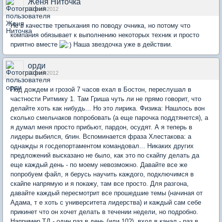
Женя Ниточка
30 май 2012
Не в качестве трепыхания по поводу очника, но потому что
компания обязывает к выполнению некоторых техник и просто
приятно вместе
Наша звездочка уже в действии.
орди
30 май 2012
Под дождем и грозой 7 часов ехал в Бостон, переслушал в
частности Ритмику 1. Там Гриша чуть ли не прямо говорит, что
делайте хоть как нибудь... Но это лирика. Физика: Нашлось вон
сколько смельчаков попробовать (а еще парочка поддтянется), а
я думал меня просто прибьют, пардон, осудят. А я теперь в
лидеры выбился, блин. Вспоминается фраза Хлестакова: а
однажды я госдепортаментом командовал... Никаких других
предложений высказано не было, как это по скайпу делать да
еще каждый день - по моему невозможно. Давайте все же
попробуем файл, я берусь научить каждого, подключимся в
скайпе напрямую и я покажу, там все просто. Для разгона,
давайте каждый пересмотрит все прошедшие темы (начиная от
Адама, т е хоть с университета лидерства) и каждый сам себе
прикинет что он хочет делать в течении недели, но подробно.
Например ТД - один раз в день (или 10?), вход в канал - раз в