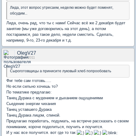
Лида, этот вопрос утресаем, неделю можно будет поменят,
обсудим...
Лида, очень рад, что ты с нами! Сейчас всё же 2 декабря будет
занятие (мы уже договорились на этот день), а потом
постараемся, раз такое дело, недели сместить. Сделать,
например, 9-го, 23-го декабря и т.д.
OlegV27
22 ноя 2011
Сыроготовщицы а принисите луковый хлеб попрообовать
Фиг тебе сам гготовь.....
Но если сильно хочешь то?
По тематике предлагаю:
Танец Дурака с мудением и дыханием ощущениями
Сьедение энергии чихания
Танец уставшего Дурака
Танец Дурака лицом, спиной.
Предлагаю поработать, подумать, на встрече рассказать о своем
понимании, короче поделиться, поучить и поучится.
И у нас все получится. вот где то так