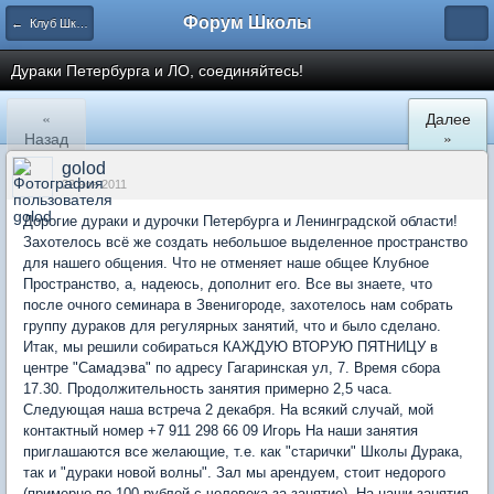
Форум Школы
← Клуб Школы
Дураки Петербурга и ЛО, соединяйтесь!
«
Далее
Назад
»
golod
22 ноя 2011
Дорогие дураки и дурочки Петербурга и Ленинградской области!
Захотелось всё же создать небольшое выделенное пространство
для нашего общения. Что не отменяет наше общее Клубное
Пространство, а, надеюсь, дополнит его. Все вы знаете, что
после очного семинара в Звенигороде, захотелось нам собрать
группу дураков для регулярных занятий, что и было сделано.
Итак, мы решили собираться КАЖДУЮ ВТОРУЮ ПЯТНИЦУ в
центре "Самадэва" по адресу Гагаринская ул, 7. Время сбора
17.30. Продолжительность занятия примерно 2,5 часа.
Следующая наша встреча 2 декабря. На всякий случай, мой
контактный номер +7 911 298 66 09 Игорь На наши занятия
приглашаются все желающие, т.е. как "старички" Школы Дурака,
так и "дураки новой волны". Зал мы арендуем, стоит недорого
(примерно по 100 рублей с человека за занятие). На наши занятия