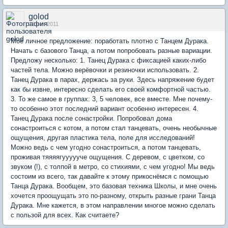
golod
22 ноя 2011
Моё личное предложение: поработать плотно с Танцем Дурака.
Начать с базового Танца, а потом попробовать разные вариации.
Предложу несколько: 1. Танец Дурака с фиксацией каких-либо
частей тела. Можно верёвочки и резиночки использовать. 2.
Танец Дурака в парах, держась за руки. Здесь напряжение будет
как бы извне, интересно сделать его своей комфортной частью.
3. То же самое в группах: 3, 5 человек, все вместе. Мне почему-
то особенно этот последний вариант особенно интересен. 4.
Танец Дурака после сонастройки. Попробовал дома
сонастроиться с котом, а потом стал танцевать, очень необычные
ощущения, другая пластика тела, поле для исследований!
Можно ведь с чем угодно сонастроиться, а потом танцевать,
проживая тяяяягуууууче ощущения. С деревом, с цветком, со
звуком (!), с толпой в метро, со стихиями, с чем угодно! Мы ведь
состоим из всего, так давайте к этому прикоснёмся с помощью
Танца Дурака. Вообщем, это базовая техника Школы, и мне очень
хочется проощущать это по-разному, открыть разные грани Танца
Дурака. Мне кажется, в этом направлении многое можно сделать
с пользой для всех. Как считаете?