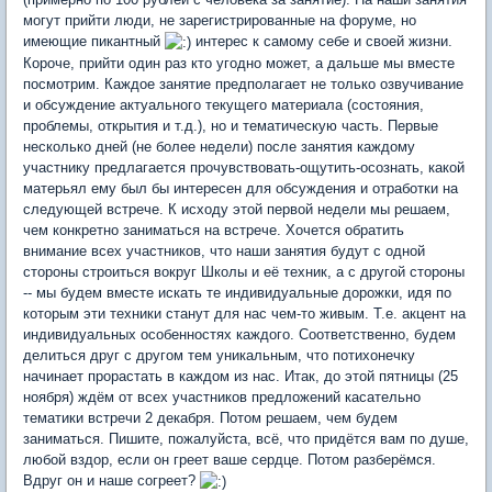
могут прийти люди, не зарегистрированные на форуме, но
имеющие пикантный
интерес к самому себе и своей жизни.
Короче, прийти один раз кто угодно может, а дальше мы вместе
посмотрим. Каждое занятие предполагает не только озвучивание
и обсуждение актуального текущего материала (состояния,
проблемы, открытия и т.д.), но и тематическую часть. Первые
несколько дней (не более недели) после занятия каждому
участнику предлагается прочувствовать-ощутить-осознать, какой
матерьял ему был бы интересен для обсуждения и отработки на
следующей встрече. К исходу этой первой недели мы решаем,
чем конкретно заниматься на встрече. Хочется обратить
внимание всех участников, что наши занятия будут с одной
стороны строиться вокруг Школы и её техник, а с другой стороны
-- мы будем вместе искать те индивидуальные дорожки, идя по
которым эти техники станут для нас чем-то живым. Т.е. акцент на
индивидуальных особенностях каждого. Соответственно, будем
делиться друг с другом тем уникальным, что потихонечку
начинает прорастать в каждом из нас. Итак, до этой пятницы (25
ноября) ждём от всех участников предложений касательно
тематики встречи 2 декабря. Потом решаем, чем будем
заниматься. Пишите, пожалуйста, всё, что придётся вам по душе,
любой вздор, если он греет ваше сердце. Потом разберёмся.
Вдруг он и наше согреет?