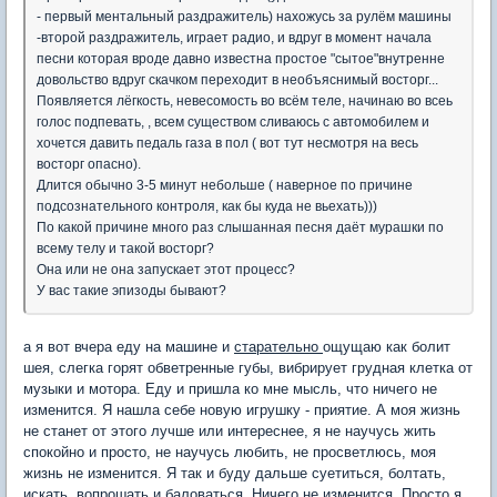
- первый ментальный раздражитель) нахожусь за рулём машины
-второй раздражитель, играет радио, и вдруг в момент начала
песни которая вроде давно известна простое "сытое"внутренне
довольство вдруг скачком переходит в необъяснимый восторг...
Появляется лёгкость, невесомость во всём теле, начинаю во всеь
голос подпевать, , всем существом сливаюсь с автомобилем и
хочется давить педаль газа в пол ( вот тут несмотря на весь
восторг опасно).
Длится обычно 3-5 минут небольше ( наверное по причине
подсознательного контроля, как бы куда не вьехать)))
По какой причине много раз слышанная песня даёт мурашки по
всему телу и такой восторг?
Она или не она запускает этот процесс?
У вас такие эпизоды бывают?
а я вот вчера еду на машине и
старательно
ощущаю как болит
шея, слегка горят обветренные губы, вибрирует грудная клетка от
музыки и мотора. Eду и пришла ко мне мысль, что ничего не
изменится. Я нашла себе новую игрушку - приятие. А моя жизнь
не станет от этого лучше или интереснее, я не научусь жить
спокойно и просто, не научусь любить, не просветлюсь, моя
жизнь не изменится. Я так и буду дальше суетиться, болтать,
искать, вопрошать и баловаться. Ничего не изменится. Просто я