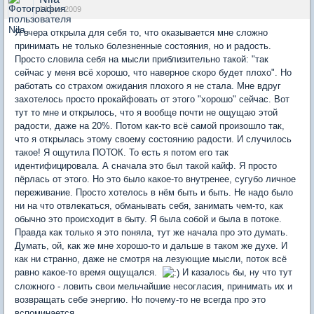
14 ноя 2009
Я вчера открыла для себя то, что оказывается мне сложно
принимать не только болезненные состояния, но и радость.
Просто словила себя на мысли приблизительно такой: "так
сейчас у меня всё хорошо, что наверное скоро будет плохо". Но
работать со страхом ожидания плохого я не стала. Мне вдруг
захотелось просто прокайфовать от этого "хорошо" сейчас. Вот
тут то мне и открылось, что я вообще почти не ощущаю этой
радости, даже на 20%. Потом как-то всё самой произошло так,
что я открылась этому своему состоянию радости. И случилось
такое! Я ощутила ПОТОК. То есть я потом его так
идентифицировала. А сначала это был такой кайф. Я просто
пёрлась от этого. Но это было какое-то внутренее, сугубо личное
переживание. Просто хотелось в нём быть и быть. Не надо было
ни на что отвлекаться, обманывать себя, занимать чем-то, как
обычно это происходит в быту. Я была собой и была в потоке.
Правда как только я это поняла, тут же начала про это думать.
Думать, ой, как же мне хорошо-то и дальше в таком же духе. И
как ни странно, даже не смотря на лезующие мысли, поток всё
равно какое-то время ощущался.
И казалось бы, ну что тут
сложного - ловить свои мельчайшие несогласия, принимать их и
возвращать себе энергию. Но почему-то не всегда про это
вспоминается...