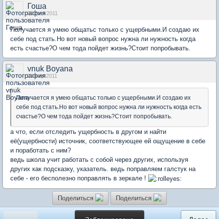
Гоша
03 фев 2011
Получается я умею общатьс только с ущербными.И создаю их
себе под стать.Но вот новый вопрос нужна ли нужность когда
есть счастье?О чем тода пойдет жизнь?Стоит попробывать.
vnuk Boyana
23 мар 2011
Получается я умею общатьс только с ущербными.И создаю их
себе под стать.Но вот новый вопрос нужна ли нужность когда есть
счастье?О чем тода пойдет жизнь?Стоит попробывать.
а что, если отследить ущербность в другом и найти
её(ущербности) источник, соответствующее ей ощущение в себе
и поработать с ним?
ведь школа учит работать с собой через других, используя
других как подсказку, указатель. ведь поправляем галстук на
себе - его бесполезно поправлять в зеркале !
Поделиться
Поделиться
«
Заблокировано
Далее