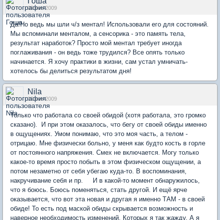
Гоша
09 ноя 2009
Да!Но ведь мы шли ч/з ментал! Использовали его для состояний.
Мы вспоминали менталом, а сенсорика - это память тела,
результат наработок? Просто мой ментал требует иногда
поглаживания - он ведь тоже трудился? Все опять только
начинается. Я хочу практики в жизни, сам устал умничать-
хотелось бы делиться результатом дня!
Nila
10 ноя 2009
Только что работала со своей обидой (хотя работала, это громко
сказано). И при этом оказалось, что бегу от своей обиды именно
в ощущениях. Умом понимаю, что это моя часть, а телом -
отрицаю. Мне физически больно, у меня как будто кость в горле
от постоянного напряжения. Смех не включается. Могу только
какое-то время просто побыть в этом физическом ощущении, а
потом незаметно от себя убегаю куда-то. В воспоминания,
накручивание себя и пр. И в какой-то момент обнаружилось,
что я боюсь. Боюсь поменяться, стать другой. И ещё ярче
оказывается, что вот эта новая и другая я именно ТАМ - в своей
обиде! То есть под маской обиды скрывается возможность и
наверное необходимость изменений. Которых я так жажду. А я