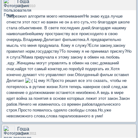
Гоша
07 дек 2010
Забрезжил алгоритм моего непонимания!Не знаю куда лучше
отнести этот пост но важен не он а его суть,что благодаря школе
стала объективнее. В свете последних дней,благодаря нашему
наиволшебнейшему пространству все происходило в свою
очередь.Владимир,Делитант фильмотека.А предварительно
мысль что меня продумала. Кому я служу?Если закону,закону
правилил норм,государству?То почему я не принимал присягу?Но
я слуга?Мама приручала к этому закону в обмен на любовь
,еду..Женщины могут управлять в обмен на секс,домашний
очаг,найдя тот самый конктер,но поробуй подергать их.Хотя
конечно думают что управляют они.Оболденный фильм оставил
Делитант
Ц ему Н.Просто решил все это сказать, чтобы не
потерялось в рутине жизни.Хотя теперь наверное свой след,как
сомнение о должномании останется неизбежно.А ведь в мире
идет война за понятия в основе которвых лежит этот закон.Закон
рабов.Ничего не изменилось со времен рабовладельческого
строя.Просто появилось одеяло свободы слова.Но,уже
невозможного слова,слова парализованного в уме!
Гоша
01 фев 2011