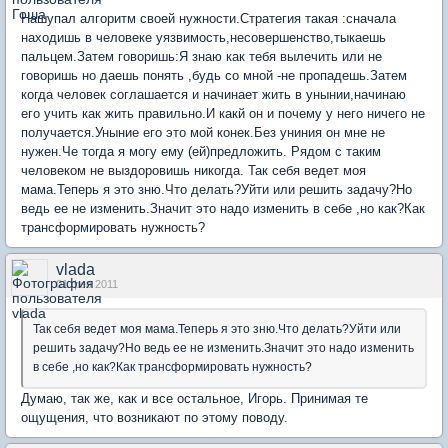
Нашупал алгоритм своей нужности.Стратегия такая :сначала
находишь в человеке уязвимость,несовершенство,тыкаешь
пальцем.Затем говоришь:Я знаю как тебя вылечить или не
говоришь но даешь понять ,будь со мной -не пропадешь.Затем
когда человек соглашается и начинает жить в унынии,начинаю
его учить как жить правильно.И какй он и почему у него ничего не
получается.Уныние его это мой конек.Без униния он мне не
нужен.Че тогда я могу ему (ей)предложить. Рядом с таким
человеком не выздоровишь никогда. Так себя ведет моя
мама.Теперь я это зню.Что делать?Уйти или решить задачу?Но
ведь ее не изменить.Значит это надо изменить в себе ,но как?Как
трансформировать нужность?
vlada
01 фев 2011
Так себя ведет моя мама.Теперь я это зню.Что делать?Уйти или
решить задачу?Но ведь ее не изменить.Значит это надо изменить
в себе ,но как?Как трансформировать нужность?
Думаю, так же, как и все остальное, Игорь. Принимая те
ощущения, что возникают по этому поводу.