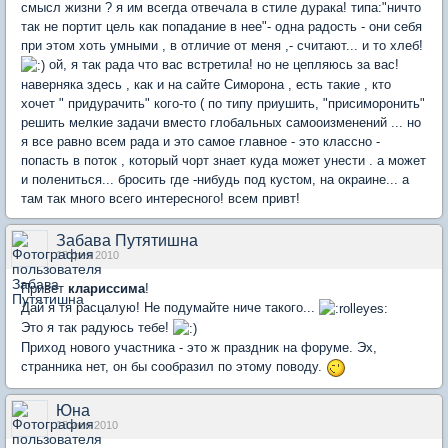
смысл жизни ? я им всегда отвечала в стиле дурака! типа:"ничто
так не портит цель как попадание в нее"- одна радость - они себя
при этом хоть умными , в отличие от меня ,- считают... и то хлеб!
ой, я так рада что вас встретила! но не цепляюсь за вас!
наверняка здесь , как и на сайте Симорона , есть такие , кто
хочет " придурачить" кого-то ( по типу приушить, "присиморонить"
решить мелкие задачи вместо глобальных самооизменений ... но
я все равно всем рада и это самое главное - это классно -
попасть в поток , который чорт знает куда может унести . а может
и полениться... бросить где -нибудь под кустом, на окраине... а
там так много всего интересного! всем привт!
Забава Путятишна
18 фев 2010
Привет
клариссима
!
Дай я тя расцалую! Не подумайте ниче такого...
Это я так радуюсь тебе!
Приход нового участника - это ж праздник на форуме. Эх,
странника нет, он бы сообразил по этому поводу.
Юна
18 июн 2010