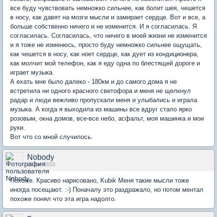
все буду чувствовать немножко сильнее, как болит шея, чешется
в носу, как давят на мозги мысли и замирает сердце. Вот и все, а
больше собственно ничего и не изменится. И я согласилась. Я
согласилась. Согласилась, что ничего в моей жизни не изменится
и я тоже не изменюсь, просто буду немножко сильнее ощущать,
как чешется в носу, как ноет сердце, как дует из кондиционера,
как молчит мой телефон, как я еду одна по блестящей дороге и
играет музыка.
А ехать мне было далеко - 180км и до самого дома я не
встретила ни одного красного светофора и меня не щелкнул
радар и люди вежливо пропускали меня и улыбались и играла
музыка. А когда я выходила из машины все вдруг стало ярко
розовым, окна домов, все-все небо, асфальт, моя машинка и мои
руки.
Вот что со мной случилось.
Nobody
26 авг 2010
Похоже. Красиво нарисовано, Kubik Меня такие мысли тоже
иногда посещают. :-) Поначалу это раздражало, но потом ментал
похоже понял что эта игра надолго.