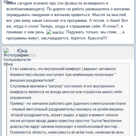
Меня сегодня осенило про сон (всмысле всемирного и
всеобъмливающего). По дороге на работу размышляла о желании
оправдывать ожидания и желании нравиться. Мысля за мыслей,
вот уже вижу какая сильная эта программа. А потом, о боже! Вот
же, когда я сплю! Теперь, когда я спрашиваю себя: Я сплю?, я
понимаю о чем речь.
Подумать только, мы спим..., а
программы живут, наслаждаются, борятся. Красота!!!!
Юна
18 июн 2010
Стал замечать, что внутренний комфорт ( вариант активного
блаженства) обычно наступает при комбинации нескольких "
внешних раздражителей".
Спусковым крючком к "запуску" состояния этого внутреннего
комфорта является не всегда ментал или отработка какого-либо
упражнения.
Пример - по окнчании рабочего дня (удачного в ментальном плане
- первый ментальный раздражитель) нахожусь за рулём машины
-второй раздражитель, играет радио, и вдруг в момент начала
песни которая вроде давно известна простое "сытое"внутренне
довольство вдруг скачком переходит в необъяснимый восторг...
Появляется лёгкость, невесомость во всём теле, начинаю во всеь