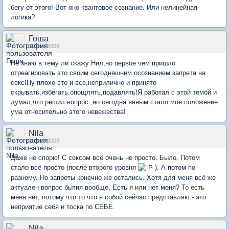
бегу от этого! Вот оно квантовое сознание. Или нелинейная
логика?
Гоша
10 ноя 2009
Не знаю в тему ли скажу Нил,но первое чем пришло
отреагировать это своим сегодняшним осознанием запрета на
секс!Ну плохо это и все,неприлично и принято
скрывать,избегать,опощлять,подавлять!Я работал с этой темой и
думал,что решил вопрос ,но сегодня явным стало мое положение
ума относительно этого невежества!
Nila
10 ноя 2009
Даже не спорю! С сексом всё очень не просто. Было. Потом
стало всё просто (после второго уровня
). А потом по
разному. Но запреты конечно же остались. Хотя для меня всё же
актуален вопрос бытия вообще. Есть я или нет меня? То есть
меня нет, потому что то что я собой сейчас представляю - это
неприятие себя и тоска по СЕБЕ.
Nila