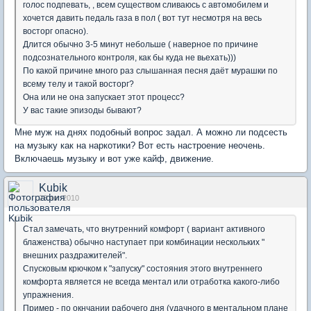
голос подпевать, , всем существом сливаюсь с автомобилем и
хочется давить педаль газа в пол ( вот тут несмотря на весь
восторг опасно).
Длится обычно 3-5 минут небольше ( наверное по причине
подсознательного контроля, как бы куда не вьехать)))
По какой причине много раз слышанная песня даёт мурашки по
всему телу и такой восторг?
Она или не она запускает этот процесс?
У вас такие эпизоды бывают?
Мне муж на днях подобный вопрос задал. А можно ли подсесть
на музыку как на наркотики? Вот есть настроение неочень.
Включаешь музыку и вот уже кайф, движение.
Kubik
23 авг 2010
Стал замечать, что внутренний комфорт ( вариант активного
блаженства) обычно наступает при комбинации нескольких "
внешних раздражителей".
Спусковым крючком к "запуску" состояния этого внутреннего
комфорта является не всегда ментал или отработка какого-либо
упражнения.
Пример - по окнчании рабочего дня (удачного в ментальном плане