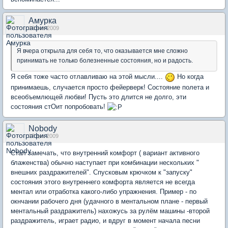
Амурка
16 ноя 2009
Я вчера открыла для себя то, что оказывается мне сложно
принимать не только болезненные состояния, но и радость.
Я себя тоже часто отлавливаю на этой мысли....
Но когда
принимаешь, случается просто фейерверк! Состояние полета и
всеобъемлющей любви! Пусть это длится не долго, эти
состояния стОит попробовать!
Nobody
17 дек 2009
Стал замечать, что внутренний комфорт ( вариант активного
блаженства) обычно наступает при комбинации нескольких "
внешних раздражителей". Спусковым крючком к "запуску"
состояния этого внутреннего комфорта является не всегда
ментал или отработка какого-либо упражнения. Пример - по
окнчании рабочего дня (удачного в ментальном плане - первый
ментальный раздражитель) нахожусь за рулём машины -второй
раздражитель, играет радио, и вдруг в момент начала песни