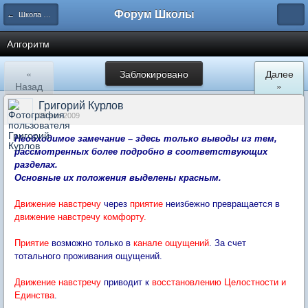
Форум Школы
← Школа Холистического Сознания
Алгоритм
«
Заблокировано
Далее
Назад
»
Григорий Курлов
09 ноя 2009
Необходимое замечание – здесь только выводы из тем,
рассмотренных более подробно в соответствующих
разделах.
Основные их положения выделены красным.
Движение навстречу
через
приятие
неизбежно превращается в
движение навстречу комфорту.
Приятие
возможно только в
канале ощущений
. За счет
тотального проживания ощущений.
Движение навстречу
приводит к
восстановлению Целостности и
Единства
.