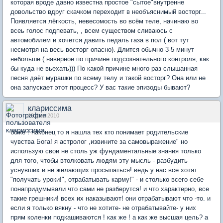
которая вроде давно известна простое "сытое"внутренне
довольство вдруг скачком переходит в необъяснимый восторг...
Появляется лёгкость, невесомость во всём теле, начинаю во
всеь голос подпевать, , всем существом сливаюсь с
автомобилем и хочется давить педаль газа в пол ( вот тут
несмотря на весь восторг опасно). Длится обычно 3-5 минут
небольше ( наверное по причине подсознательного контроля, как
бы куда не вьехать))) По какой причине много раз слышанная
песня даёт мурашки по всему телу и такой восторг? Она или не
она запускает этот процесс? У вас такие эпизоды бывают?
клариссима
18 фев 2010
боже ! наконец то я нашла тех кто понимает родительские
чувства Бога! я астролог ,извините за самовыражение" но
использую свои не столь уж фундаментальные знания только
для того, чтобы втолковать людям эту мысль - разбудить
уснувших и не желающих просыпаться! ведь у нас все хотят
"получать уроки!", отрабатывать карму!" - и столько всего себе
понапридумывали что сами не разберутся! и что характерно, все
такие грешники! всех их наказывают! они отрабатывают что -то. и
если я только вякну - что не хотите- не отрабатывайте- у них
прям коленки подкашиваются ! как же ! а как же высшая цель? а