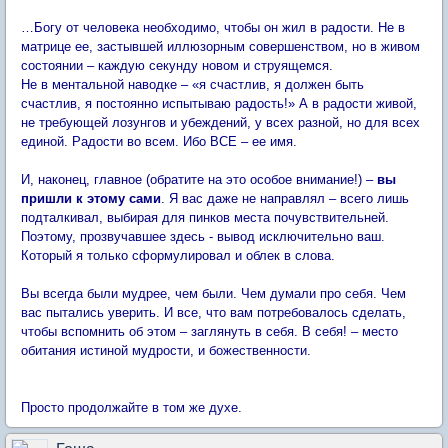
…Богу от человека необходимо, чтобы он жил в радости. Не в
матрице ее, застывшей иллюзорным совершенством, но в живом
состоянии – каждую секунду новом и струящемся.
Не в ментальной наводке – «я счастлив, я должен быть
счастлив, я постоянно испытываю радость!» А в радости живой,
не требующей лозунгов и убеждений, у всех разной, но для всех
единой. Радости во всем. Ибо ВСЕ – ее имя.
И, наконец, главное (обратите на это особое внимание!) –
вы
пришли к этому сами
. Я вас даже не направлял – всего лишь
подталкивал, выбирая для пинков места почувствительней.
Поэтому, прозвучавшее здесь - вывод исключительно ваш.
Который я только сформулировал и облек в слова.
Вы всегда были мудрее, чем были. Чем думали про себя. Чем
вас пытались уверить. И все, что вам потребовалось сделать,
чтобы вспомнить об этом – заглянуть в себя. В себя! – место
обитания истиной мудрости, и божественности.
Просто продолжайте в том же духе.