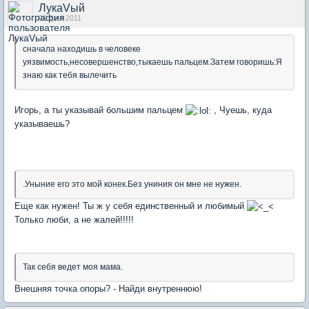
ЛукаVый
01 фев 2011
сначала находишь в человеке
уязвимость,несовершенство,тыкаешь пальцем.Затем говоришь:Я
знаю как тебя вылечить
Игорь, а ты указывай большим пальцем
, Чуешь, куда
указываешь?
.Уныние его это мой конек.Без униния он мне не нужен.
Еще как нужен! Ты ж у себя единственный и любимый
Только люби, а не жалей!!!!!
Так себя ведет моя мама.
Внешняя точка опоры? - Найди внутреннюю!