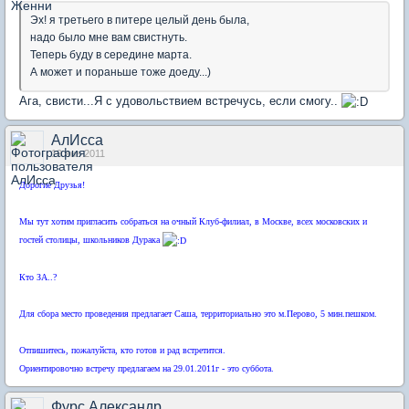
Эх! я третьего в питере целый день была,
надо было мне вам свистнуть.
Теперь буду в середине марта.
А может и пораньше тоже доеду...)
Ага, свисти...Я с удовольствием встречусь, если смогу..
АлИсса
19 янв 2011
Дорогие Друзья!
Мы тут хотим пригласить собраться на очный Клуб-филиал, в Москве, всех московских и
гостей столицы, школьников Дурака
Кто ЗА..?
Для сбора место проведения предлагает Саша, территориально это м.Перово, 5 мин.пешком.
Отпишитесь, пожалуйста, кто готов и рад встретится.
Ориентировочно встречу предлагаем на 29.01.2011г - это суббота.
Фурс Александр