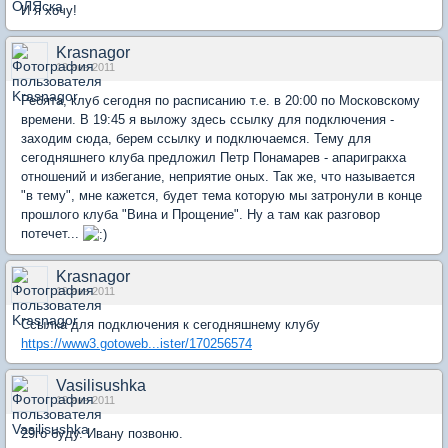
И я хочу!
Krasnagor
19 янв 2011
Ребята, клуб сегодня по расписанию т.е. в 20:00 по Московскому
времени. В 19:45 я выложу здесь ссылку для подключения -
заходим сюда, берем ссылку и подключаемся. Тему для
сегодняшнего клуба предложил Петр Понамарев - апаригракха
отношений и избегание, неприятие оных. Так же, что называется
"в тему", мне кажется, будет тема которую мы затронули в конце
прошлого клуба "Вина и Прощение". Ну а там как разговор
потечет...
Krasnagor
19 янв 2011
Ссылка для подключения к сегодняшнему клубу
https://www3.gotoweb...ister/170256574
Vasilisushka
19 янв 2011
29го буду. Ивану позвоню.