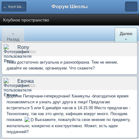
Форум Школы
← Клуб Школы
Клубное пространство
«
Далее
Назад
»
Rony
28 дек 2010
Тема достаточно актуальна и разнообразна. Тем не мение,
давайте ее оживим, организуем. Что скажете?
Евочка
03 янв 2011
Дорогие Питерчане-гиперкурчане! Каникулы -благодатное время
познакомиться и узнать друг друга в лицо! Предлагаю
встретиться 5 или 6 декабря часов в 14-15.00 Место предлагаю -
Техноложку, так как это центр, кафешек вокруг много. Посидим.
поокаем.
Выскажите, пожалуйста свое мнение по предмету,
желательно, конкретно и конструктивно. Может, есть идеи
поудачней?