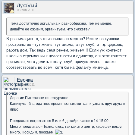
ЛукаVый
03 янв 2011
Тема достаточно актуальна и разнообразна. Тем не мение,
давайте ее оживим, организуем. Что скажете?
В реанимацию то, что изначально мертво? Режем на кучоски
пространство - тут жизнь, тут школа, а тут клуб, и т.д. церковь,
работа дом. Так ведь себя режем, живьем!!! Если уж контекст
школы в стремлении к целостности и единству, а я этот контекст
принимаю, чего делить школу, клуб, прочую жизнь. Только
соответствовать во всем, хотя бы на фалангу мизинца.
Евочка
04 янв 2011
Дорогие Питерчане-гиперкурчане!
Каникулы -благодатное время познакомиться и узнать друг друга в
лицо!
Предлагаю встретиться 5 или 6 декабря часов в 14-15.00
Место предлагаю - Техноложку, так как это центр, кафешек вокруг
много. Посидим. поокаем.