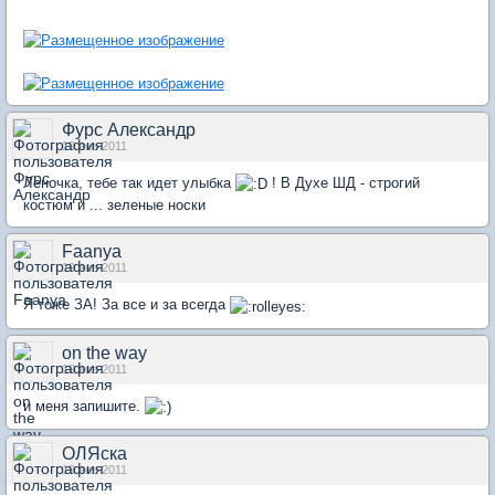
Фурс Александр
19 янв 2011
Леночка, тебе так идет улыбка
! В Духе ШД - строгий
костюм и ... зеленые носки
Faanya
19 янв 2011
Я тоже ЗА! За все и за всегда
on the way
19 янв 2011
и меня запишите.
ОЛЯска
19 янв 2011