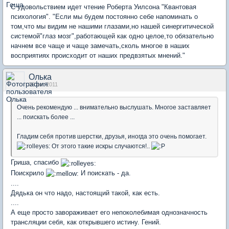
С удовольствием идет чтение Роберта Уилсона "Квантовая
психология". "Если мы будем постоянно себе напоминать о
том,что мы видим не нашими глазами,но нашей синергитической
системой"глаз мозг",работающей как одно целое,то обязательно
начнем все чаще и чаще замечать,сколь многое в наших
восприятиях происходит от наших предвзятых мнений."
Олька
06 авг 2011
Очень рекомендую ... внимательно выслушать. Многое заставляет
... поискать более ...
Гладим себя против шерстки, друзья, иногда это очень помогает.
От этого такие искры случаются!..
Гриша, спасибо
Поискрило
И поискать - да.
....
Дядька он что надо, настоящий такой, как есть.
....
А еще просто завораживает его непоколебимая однозначность
трансляции себя, как открывшего истину. Гений.