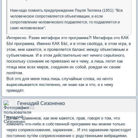
Нам надо помнить предупреждение Пауля Тиллиха (1951): "Все
человеческое сопротивляется объективации, и если
сопротивление человеческого подавляется, то подавляется и
само человеческое".
Интересно. Разве метафора это программа?! Метафора это КАК
БЫ программа. Именно КАК БЫ, и в этом свобода, в этом игра, в
этом, мне кажется, и проявляется баланс между объективным и
субъективным. И в этом действительно нет ничего серьёзного,
поскольку сознание не привязано ни к чему, а лишь летит как
птица меж всех миров, соединяя их собой, рождая их своим
полётом.
Всё это для меня пока лишь случайные слова, но нечто
вырисовывается постепенно, не знаю как и что, и к чему
приведёт.
Геннадий Сизоненко
02 авг 2011
Да-аа... Шаменков, как мне кажется, прав, говоря о том, что
изменить что-либо в собственной программе мы можем только
через соприкосновение, заражение... И это заражение происходит
постоянно путём соприкосновения с родственными вибрациями,