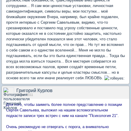
должностные обязанности, транслируемые вниз ценности
сотрудники... Я сам мои ценностные установки, личностная
самоидентификация, символы веры, мои поступки... моё
ближайшее окружение Вчера, например, был крайне подавлен,
прочтя интервью с Сергеем Савельевым, видимо, что-то
срезанировало и поставило под угрозу собственные ценности,
которые оказался не в состоянии достойно защитить, настолько
логически убедителен показался мне этот человек, что стало
подташнивать от одной мысли, что он прав... Но тут же вспомнил
о себе самом и о единстве вселенной... Меня не могло бы
подташнивать, если бы это была единственная правда... Тогда бы
откуда могла взяться тошнота... Вся мистерия собирается из
всех всевозможных пазлов, время создаёт временные петли,
разграничительные капсулы и целые кластеры смыслов... но в
основе всего так или иначе реализует себя ЛЮБОВЬ.
Григорий Курлов
02 авг 2011
Для того, чтобы заиметь более полное представление о позиции
Сергея Савельева, выложил на нашем вспомогательном
подкасте записи трех встреч с ним на канале "Психология 21".
Очень рекомендую не отвергать с порога, а внимательно