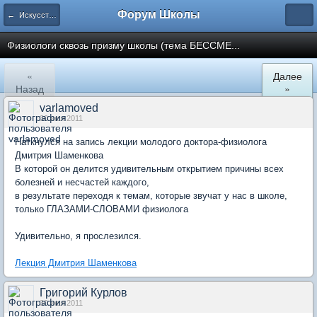
Форум Школы
← Искусство жить. Сквозь призму Школы
Физиологи сквозь призму школы (тема БЕССМЕ...
«
Далее
Назад
»
varlamoved
30 июл 2011
Наткнулся на запись лекции молодого доктора-физиолога
Дмитрия Шаменкова
В которой он делится удивительным открытием причины всех
болезней и несчастей каждого,
в результате переходя к темам, которые звучат у нас в школе,
только ГЛАЗАМИ-СЛОВАМИ физиолога
Удивительно, я прослезился.
Лекция Дмитрия Шаменкова
Григорий Курлов
30 июл 2011