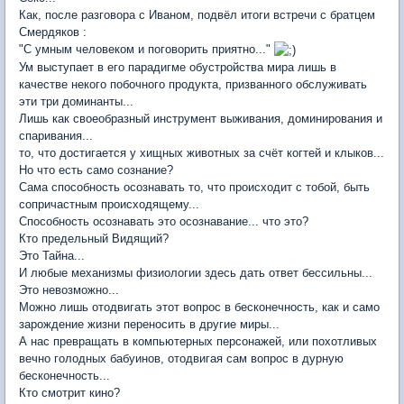
Как, после разговора с Иваном, подвёл итоги встречи с братцем
Смердяков :
"С умным человеком и поговорить приятно..."
Ум выступает в его парадигме обустройства мира лишь в
качестве некого побочного продукта, призванного обслуживать
эти три доминанты...
Лишь как своеобразный инструмент выживания, доминирования и
спаривания...
то, что достигается у хищных животных за счёт когтей и клыков...
Но что есть само сознание?
Сама способность осознавать то, что происходит с тобой, быть
сопричастным происходящему...
Способность осознавать это осознавание... что это?
Кто предельный Видящий?
Это Тайна...
И любые механизмы физиологии здесь дать ответ бессильны...
Это невозможно...
Можно лишь отодвигать этот вопрос в бесконечность, как и само
зарождение жизни переносить в другие миры...
А нас превращать в компьютерных персонажей, или похотливых
вечно голодных бабуинов, отодвигая сам вопрос в дурную
бесконечность...
Кто смотрит кино?