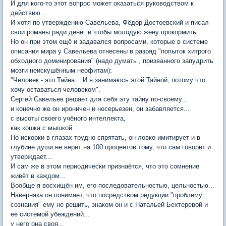
И для кого-то этот вопрос может оказаться руководством к
действию...
И хотя по утверждению Савельева, Фёдор Достоевский и писал
свои романы ради денег и чтобы молодую жену прокормить...
Но он при этом ещё и задавался вопросами, которые в системе
описания мира у Савельева отнесены в разряд "попыток хитрого
обходного доминирования" (надо думать , призванного запудрить
мозги неискушённым неофитам):
"Человек - это Тайна... И я занимаюсь этой Тайной, потому что
хочу оставаться человеком".
Сергей Савельев решает для себя эту тайну по-своему...
и конечно же он ироничен и несерьезен, он забавляется...
с высоты своего учёного интеллекта,
как кошка с мышкой...
Но искорки в глазах трудно спрятать, он ловко имитирует и в
глубине души не верит на 100 процентов тому, что сам говорит и
утверждает...
И сам же в этом периодически признаётся, что это сомнение
живёт в каждом...
Вообще я восхищён им, его последовательностью, цельностью...
Наверняка он понимает, что посредством редукции "проблему
сознания" ему не решить, знаком он и с Натальей Бехтеревой и
её системой убеждений...
у него она своя...