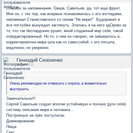
Спасибо за напоминание, Гриша. Савельев, да, тот еще фрукт.
Мне он, с тех пор, как впервые познакомилась с его взглядами,
напоминал Станиславского со своим "Не верю!". Будоражил и
все поглубже вынуждал заглянуть. Злилась я на него здОрово за
то, что так беспардонно рушит, мной созданный мир себе, такой
отредактированный. Но то, о чем он говорил, не забывалось и,
корректировочка мира шла как-то само-собой, с его посыла,
медленно, но уверенно.
Геннадий Сизоненко
08 авг 2011
Очень рекомендую не отвергать с порога, а внимательно
выслушать.
Замечательно!!!
Сергей Савельев создал вполне устойчивую и полную (для себя)
систему описания мира и человека...
Построеную на трёх постулатах:
Доминирование
Пища
Секс...