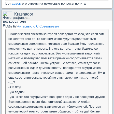
Вот
здесь
его ответы на некоторые вопросы почитал...
Krasnagor
31 июл 2011
Еще из
интервью с С.Совельевым
Биологическая система контроля поведения такова, что если вам
не хочется чего-то, то в вашем мозге будут вырабатываться
специальные соединения, которые еще больше будут осложнять
неприятную деятельность. Вплоть до того, что вы будете, как
говорят студенты, отключаться. Это – специальный защитный
механизм, потому что мозг категорически сопротивляется своей
собственной работе. Он так устроен. А вот все, что ведет вас к
размножению, еде и доминантности, поощряется внутри мозга
специальными наркотическими веществами – эндорфинами. Ну, и
еще серотонин есть, который не отличается почти… от чего?
- …?
- От ЛСД.
- Да ладно!
- Да. И все это внутри мозга поощряет одно и не поощряет другое.
Все поощрения носят биологический характер. А любая
социальная деятельность является антибиологичной. Поэтому
человеческий мозг устроен таким образом, чтоб, не дай бог, не