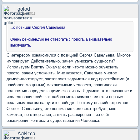
golod
08 авг 2011
...о позиции Сергея Савельева
Очень рекомендую не отвергать с порога, а внимательно
выслушать.
С интересом ознакомился с позицией Сергея Савельева. Многое
импонирует. Действительно, зачем умножать сущности?
Используем Бритву Оккама: если что-то можно объяснить
просто, зачем усложнять. Мне кажется, Савельев многое
демифилогизирует, заставляет задуматься над простейшими (и
наиболее мощными) механизмами человека, практически
полностью определяющими его жизнь. Я думаю, что признание и
исследование себя как набора механизмов является первым
реальным шагом на пути к свободе. Поэтому спасибо огромное
Сергею Савельеву, его понимание человека требует, мне
кажется, не отвергания, а лишь расширения -- за счёт
расширения контекста существования Человека.
АлИсса
08 авг 2011