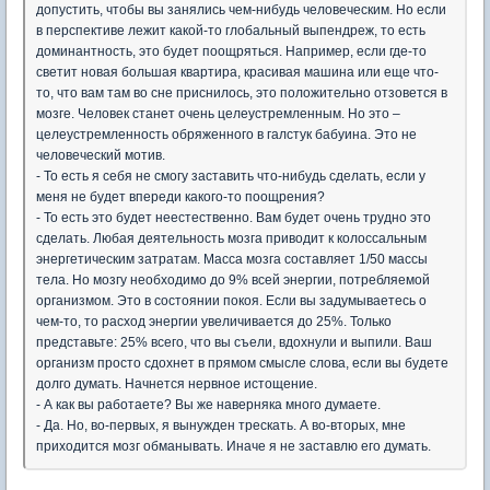
допустить, чтобы вы занялись чем-нибудь человеческим. Но если
в перспективе лежит какой-то глобальный выпендреж, то есть
доминантность, это будет поощряться. Например, если где-то
светит новая большая квартира, красивая машина или еще что-
то, что вам там во сне приснилось, это положительно отзовется в
мозге. Человек станет очень целеустремленным. Но это –
целеустремленность обряженного в галстук бабуина. Это не
человеческий мотив.
- То есть я себя не смогу заставить что-нибудь сделать, если у
меня не будет впереди какого-то поощрения?
- То есть это будет неестественно. Вам будет очень трудно это
сделать. Любая деятельность мозга приводит к колоссальным
энергетическим затратам. Масса мозга составляет 1/50 массы
тела. Но мозгу необходимо до 9% всей энергии, потребляемой
организмом. Это в состоянии покоя. Если вы задумываетесь о
чем-то, то расход энергии увеличивается до 25%. Только
представьте: 25% всего, что вы съели, вдохнули и выпили. Ваш
организм просто сдохнет в прямом смысле слова, если вы будете
долго думать. Начнется нервное истощение.
- А как вы работаете? Вы же наверняка много думаете.
- Да. Но, во-первых, я вынужден трескать. А во-вторых, мне
приходится мозг обманывать. Иначе я не заставлю его думать.