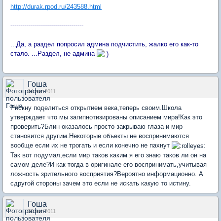
http://durak.rpod.ru/243588.html
-------------------------------------
...Да, а раздел попросил админа подчистить, жалко его как-то
стало. ...Раздел, не админа
Гоша
04 авг 2011
Рискну поделиться открытием века,теперь своим.Школа
утверждает что мы загипнотизированы описанием мира!Как это
проверить?Блин оказалось просто закрываю глаза и мир
становится другим.Некоторые объекты не воспринимаются
вообще если их не трогать и если конечно не пахнут
Так вот подумал,если мир таков каким я его знаю таков ли он на
самом деле?И как тогда в оригинале его воспринимать,учитывая
ложность зрительного восприятия?Вероятно информационно. А
сдругой стороны зачем это если не искать какую то истину.
Гоша
06 авг 2011