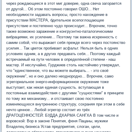
через рождающееся в этот миг доверие, одна свеча загорается
от другой... Об этом постоянно говорил ОШО... Нет
необходимости задавать вопросы, просто нахождение в
присутствии МАСТЕРА, бдительное всепоглощающее
присутствие и постепенно чудо происходит... Впрочем, точно
также возможно заражение и конгруэнтно-паталогическими
вибрациями, их усиление... Поэтому так важна искренность с
самим собой, что выражает себя прежде всего через постоянство
усилия... Так цветок пробивает асфальт. Нельзя быть в одних
условиях одним, а в других предавать себя... Поэтому каждый
встречаемый на пути человек в определённой степени - наш
мастер. И неслучайно, Гурджиев столь настойчиво утверждал,
что "единственное, что вы можете выбирать... - это своё
окружение", но и оно далеко неоднородно... Впрочем, само
эгрегориальное энерго-информационное окружение тоже
выступает, как некая единая сущность. вступающая в
постоянные взаимодействия с другими "сущностями" в принципе
по тому же механизму... и отстаивает свою постоянно
изменяющуюся внутреннюю структуру, сохраняя при этом в себе
нечто ценное... Любой эгрегор состоит из трёх
ДРАГОЦЕННОСТЕЙ: БУДДА ДХАРМА САНГХА В том числе и
воровской: Вор в законе Понятия, феня Пацаны, мужики
Владелец бизнеса Устав предприятия, слоган, цели,