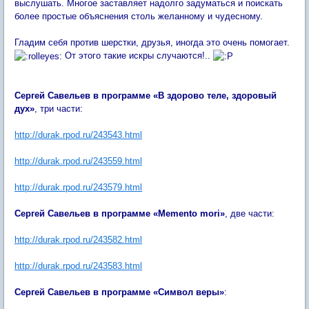
выслушать. Многое заставляет надолго задуматься и поискать
более простые объяснения столь желанному и чудесному.
Гладим себя против шерстки, друзья, иногда это очень помогает.
От этого такие искры случаются!..
Сергей Савельев в программе «В здорово теле, здоровый
дух»
, три части:
http://durak.rpod.ru/243543.html
http://durak.rpod.ru/243559.html
http://durak.rpod.ru/243579.html
Сергей Савельев в программе «Memento mori»
, две части:
http://durak.rpod.ru/243582.html
http://durak.rpod.ru/243583.html
Сергей Савельев в программе «Символ веры»
: