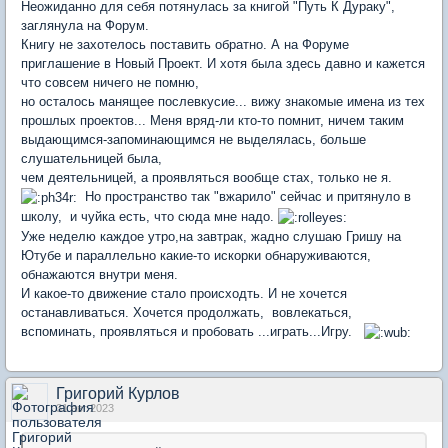
Неожиданно для себя потянулась за книгой "Путь К Дураку",
заглянула на Форум.
Книгу не захотелось поставить обратно. А на Форуме
приглашение в Новый Проект. И хотя была здесь давно и кажется
что совсем ничего не помню,
но осталось манящее послевкусие... вижу знакомые имена из тех
прошлых проектов... Меня вряд-ли кто-то помнит, ничем таким
выдающимся-запоминающимся не выделялась, больше
слушательницей была,
чем деятельницей, а проявляться вообще стах, только не я.
Но пространство так "вжарило" сейчас и притянуло в
школу, и чуйка есть, что сюда мне надо.
Уже неделю каждое утро,на завтрак, жадно слушаю Гришу на
Ютубе и параллельно какие-то искорки обнаруживаются,
обнажаются внутри меня.
И какое-то движение стало происходть. И не хочется
останавливаться. Хочется продолжать, вовлекаться,
вспоминать, проявляться и пробовать ...играть...Игру.
Григорий Курлов
31 авг 2023