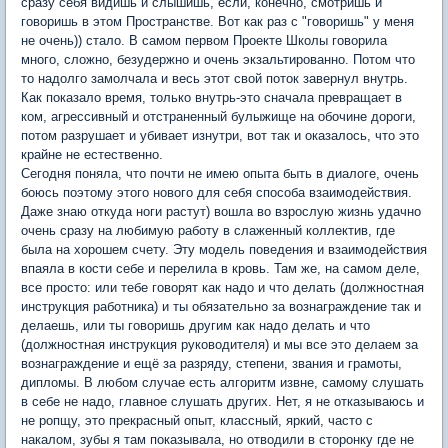
сразу себя видишь и слышишь, если, конечно, смотришь и
говоришь в этом Пространстве. Вот как раз с "говоришь" у меня
не очень)) стало. В самом первом Проекте Школы говорила
много, сложно, безудержно и очень экзальтированно. Потом что
то надолго замолчала и весь этот свой поток завернул внутрь.
Как показало время, только внутрь-это сначала превращает в
ком, агрессивный и отстраненный булыжище на обочине дороги,
потом разрушает и убивает изнутри, вот так и оказалось, что это
крайне не естественно.
Сегодня поняла, что почти не имею опыта быть в диалоге, очень
боюсь поэтому этого нового для себя способа взаимодействия.
Даже знаю откуда ноги растут) вошла во взрослую жизнь удачно
очень сразу на любимую работу в слаженный коллектив, где
была на хорошем счету. Эту модель поведения и взаимодействия
впаяла в кости себе и перелила в кровь. Там же, на самом деле,
все просто: или тебе говорят как надо и что делать (должностная
инструкция работника) и ты обязательно за вознаграждение так и
делаешь, или ты говоришь другим как надо делать и что
(должностная инструкция руководителя) и мы все это делаем за
вознаграждение и ещё за разряду, степени, звания и грамоты,
дипломы. В любом случае есть алгоритм извне, самому слушать
в себе не надо, главное слушать других. Нет, я не отказываюсь и
не ропщу, это прекрасный опыт, классный, яркий, часто с
накалом, зубы я там показывала, но отводили в сторонку где не