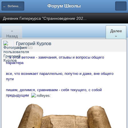
Форум Школы
← Вебинары Школы
Дневник Гиперкурса "Странноведение 202...
«
Далее
Назад
»
Григорий Курлов
27 авг 2023
...в этой веточке - замечания, отзывы и вопросы общего
характера
все, что возникает параллельно, попутно и даже, вне общего
пути
пишем, делимся, сравниваем - себя текущего, с собой
предыдущим