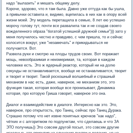
надо "вылазить" и мешать общему делу.
Короче, здорово, что я там была. Давно уже оттуда как бы ушла,
а привычки оставила и, видимо, вцепилась в них как в опору всей
жизни моей. Эту модель перетащила в семью, 8 лет ею успешно
морочу голову тут, почти все развалила так и не создав своего
вожделенного образа "богатой успешной дружной семьи"))) зато у
меня получилось честно и правдиво, с чем пришла, то и сейчас
колосится вокруг, уже "незамечать" и прикидываться не
получается. Вот.
Развела руки и смотрю на плоды трудов своих. Вот поражает
мощь, невообразимая и неизмеримая, та, которая в каждом
человеке есть. Это ж ядерный реактор, который ни на долю
секунды не останавливается, вообще не останавливается, творит
и творит и творит. Такой роскошный волшебный и страшный
механизм в нас есть, даже, наверное, не механизм это, это
функция такая, которая вообще все пронизывает, Динамика
которая, про которую Гриша говорит, наверное это она.
Диалог и взаимодействие в диалоге. Интересно как это. Это,
наверное, про открытость, про Танец, сейчас про Танец Дурака.
Страшно потому что нет извне понятных крючков "как надо",
чётких и с алгоритмом по подпунктам, что сделаешь и что ЗА
ЭТО получишь)) Это совсем другой посыл, это совсем другие
исходные, это ориентир на слушание внутри и делание, не на