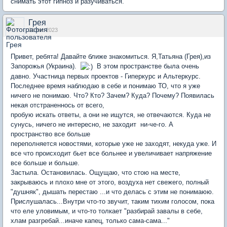
снимать этот гипноз и разучиваться.
Грея
31 авг 2023
Привет, ребята! Давайте ближе знакомиться. Я,Татьяна (Грея),из
Запорожья (Украина).
В этом пространстве была очень
давно. Участница первых проектов - Гиперкурс и Альтеркурс.
Последнее время наблюдаю в себе и понимаю ТО, что я уже
ничего не понимаю. Что? Кто? Зачем? Куда? Почему? Появилась
некая отстраненнось от всего,
пробую искать ответы, а они не ищутся, не отвечаются. Куда не
сунусь, ничего не интересно, не заходит ни-че-го. А
пространство все больше
переполняется новостями, которые уже не заходят, некуда уже. И
все что происходит бьет все больнее и увеличивает напряжение
все больше и больше.
Застыла. Остановилась. Ощущаю, что стою на месте,
закрываюсь и плохо мне от этого, воздуха нет свежего, полный
"душняк", дышать перестаю ...и что делась с этим не понимаюю.
Прислушалась...Внутри что-то звучит, таким тихим голосом, пока
что еле уловимым, и что-то толкает "разбирай завалы в себе,
хлам разгребай...иначе капец, только сама-сама..."