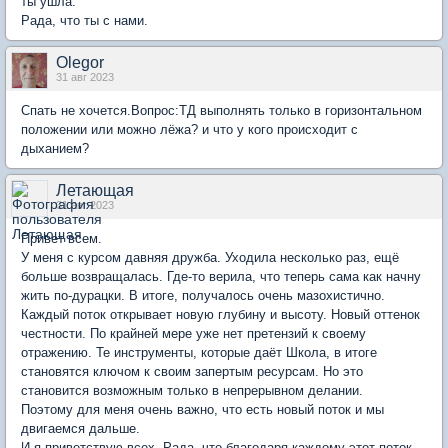
ты ушла.
Рада, что ты с нами.
Olegor
31 авг 2023
Спать не хочется.Вопрос:ТД выполнять только в горизонтальном
положении или можно лёжа? и что у кого происходит с
дыханием?
Летающая
31 авг 2023
Привет всем.
У меня с курсом давняя дружба. Уходила несколько раз, ещё
больше возвращалась. Где-то верила, что теперь сама как начну
жить по-дурацки. В итоге, получалось очень мазохистично.
Каждый поток открывает новую глубину и высоту. Новый оттенок
честности. По крайней мере уже нет претензий к своему
отражению. Те инструменты, которые даёт Школа, в итоге
становятся ключом к своим запертым ресурсам. Но это
становится возможным только в непрерывном делании.
Поэтому для меня очень важно, что есть новый поток и мы
двигаемся дальше.
И я приветствую всех. Рада, что благодаря каждому этот поток