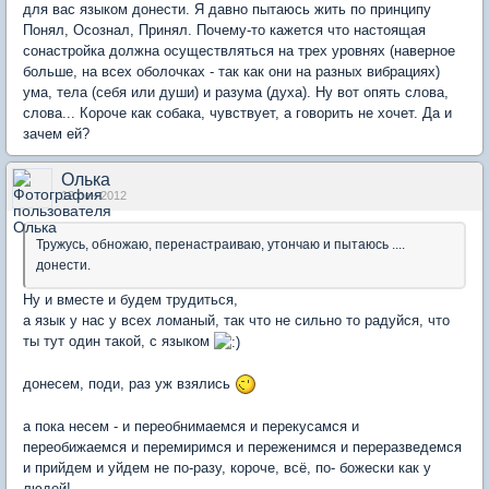
для вас языком донести. Я давно пытаюсь жить по принципу
Понял, Осознал, Принял. Почему-то кажется что настоящая
сонастройка должна осуществляться на трех уровнях (наверное
больше, на всех оболочках - так как они на разных вибрациях)
ума, тела (себя или души) и разума (духа). Ну вот опять слова,
слова... Короче как собака, чувствует, а говорить не хочет. Да и
зачем ей?
Олька
12 сен 2012
Тружусь, обножаю, перенастраиваю, утончаю и пытаюсь ....
донести.
Ну и вместе и будем трудиться,
а язык у нас у всех ломаный, так что не сильно то радуйся, что
ты тут один такой, с языком
донесем, поди, раз уж взялись
а пока несем - и переобнимаемся и перекусамся и
переобижаемся и перемиримся и переженимся и переразведемся
и прийдем и уйдем не по-разу, короче, всё, по- божески как у
людей!