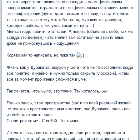
то, что через тело физическое проходит, телом физическим
воспринимается, отражается в его физическом состоянии, меняет
его конфигурации (пусть даже не заметно глазу, но ты, и только
ты это знаешь, потому что тебе тепло, мурашисто, дернуло,
холодок пробежал, импульс какой то, ну и ...)
Ментал надо пройти, этот слой. А понять (объяснить себе, так мы
всегда это делаем) - это значит там остаться на этой пленке,
даже не прикоснувшись к ощущениям.
Коряво как то написала, но пока так
Жизнь как у Дурака за пазухой у Бога - это не то состояние, когда
всё понятно, линейно, и нужно только открыть глоссарий, и там
все за момент прочтения сложится в уме.
Так хочется, чтоб было, это точно. Так хотелось, бы.
Только здесь, этом пространстве (как и во всей реальной жизни)
не так как в пространстве ума и логики, оно Дурацкое, здесь все
из себя доставать надо.
Сонастраиваться. С собой. Постоянно.
И только когда клетка твоя каждая перетрясется, перекипит в
поисках "смысла" слов и состояний, вот тогда и становится все