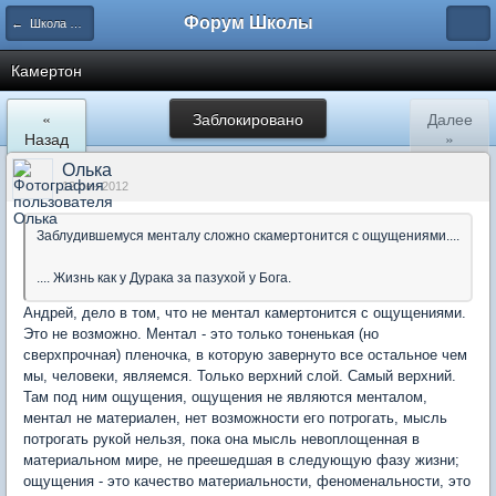
Форум Школы
← Школа Холистического Сознания
Камертон
«
Заблокировано
Далее
Назад
»
Олька
12 сен 2012
Заблудившемуся менталу сложно скамертонится с ощущениями....
.... Жизнь как у Дурака за пазухой у Бога.
Андрей, дело в том, что не ментал камертонится с ощущениями.
Это не возможно. Ментал - это только тоненькая (но
сверхпрочная) пленочка, в которую завернуто все остальное чем
мы, человеки, являемся. Только верхний слой. Самый верхний.
Там под ним ощущения, ощущения не являются менталом,
ментал не материален, нет возможности его потрогать, мысль
потрогать рукой нельзя, пока она мысль невоплощенная в
материальном мире, не преешедшая в следующую фазу жизни;
ощущения - это качество материальности, феноменальности, это