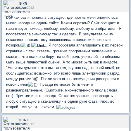
Ника
14 сен 2012
Вот как раз я попала в ситуацию, где против меня ополчилось
много народу на одном сайте. Каким образом? Сайт обещает и
гарантирует помощь любому, любому, любому кто обратился. Я
посоветовала знакомому так и сделать. В результате он им
показался плохим, ему понавешивали ярлыком и покрыли
позором
))
. Я попробовала аппелировать к их первой
странице - с так, сказать, громким програмным заявлением и
сказать, что если они берут на себя роль учителей, то обязаны
быть выше личностной оценки. А то может быть как в анкдоте.
"Если вы думаете, что вы - ангел, и у вас над головой нимб, не
обольщайтесь: возможно, это всего лишь электричский разряд
между рогами.))))". После чего огонь возмущения разгорелся с
новой силой
)). Правда не может быть чем-то
разнонаправленным. (Смотрите, множественного числа слова
нет). Приятие и есть правда. Остается учиться превращать
любую ситуацию в скакалочку - в одной руке фаза плюс, во
второй - минус, и... скачем.
Гоша
14 сен 2012