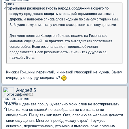
Учитывая разношерстность народа бродяжничающего по
форуму предлагаю создать
глоссарий
терминологии школы
Дурока.
И наверное списка слов сходные по смыслу с терминами.
Заблудившемуся менталу сложно скамертонится с ощущениями.
Для меня понятие Камертон больше похоже на Резонанс с
каналом ощущений. На практике это выглядит как постоянная
сонастройка. Если резонанса нет - процесс обучения
продолжается. Если резонанс есть - Жизнь как у Дурака за
пазухой у Бога.
Книжки Гришины перечитай, и никакой глоссарий не нужен. Зачем
очередную ерунду создавать?
Андрей 5
12 сен 2012
Ребята и девчата прошу буквально моих слов не востпринимать.
Пока толком со школой не разобрался ни ментально ни
ощущально. Пишу так как идет. Оля, спасибо за желание донести
свои ощущения. Многое "прочёд между строк". Тружусь,
обножаю, перенастраиваю, утончаю и пытаюсь пока ломаным