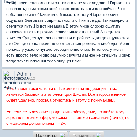
Нимф преследовал его и он так его и не унаследовал! Горько это
сознавать,но иллюзия коей живет искатель жива и сейчас. Что
собственно ищу?Зачем мне близость к Богу?Вероятно хочу
ощущать благодать сопричастности с Ним всегда. Так наверно и
стелится путь.Но вот незадача.В этом мире сложно ощутить
сопричастность в режиме социальных отношений.А ведь так
хочется.Существует заповеданная стройность ,когда ощущается
это.Это где то на пределе соответствия режима и свободы. Меня
поначалу ужасно пугало отсоединение опор.Но теперь у меня
есть просто тело и оно разумно звучит.Главное не спешить и звук
тогда течет,наполняя тело ощущениями.
Admin
02 окт 2012
Тема зарыта окончательно. Находится на модерации. Тема
является базовой и эталонной для Школы. Все второстепенное
будет удалено, просьба отнестись к этому с пониманием.
Но если есть желание продолжить обсуждение, создайте тему-
зеркало в этом же форуме сами – с тем же названием (точно), но
с маркером-дополнением – «2».
Поделиться
Поделиться