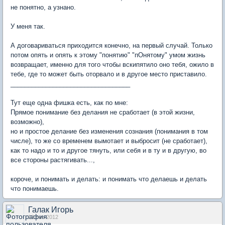
не понятно, а узнано.
У меня так.
А договариваться приходится конечно, на первый случай. Только
потом опять и опять к этому "понятию" "пОнятому" умом жизнь
возвращает, именно для того чтобы вскипятило оно тебя, ожило в
тебе, где то может быть оторвало и в другое место приставило.
__________________________________
Тут еще одна фишка есть, как по мне:
Прямое понимание без делания не сработает (в этой жизни,
возможно),
но и простое делание без изменения сознания (понимания в том
числе), то же со временем вымотает и выбросит (не сработает),
как то надо и то и другое тянуть, или себя и в ту и в другую, во
все стороны растягивать...,
короче, и понимать и делать: и понимать что делаешь и делать
что понимаешь.
Галак Игорь
12 сен 2012