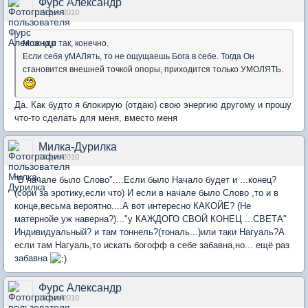
Фурс Александр
19 дек 2010
Можно и так, конечно.
Если себя уМАЛять, то не ощущаешь Бога в себе. Тогда Он
становится внешней точкой опоры, приходится только УМОЛЯТЬ.
Да. Как будто я блокирую (отдаю) свою энергию другому и прошу
что-то сделать для меня, вместо меня
Милка-Дурилка
19 дек 2010
"В начале было Слово"....Если было Начало будет и ...конец?
(сори за эротику,если что) И если в начале было Слово ,то и в
конце,весьма вероятно....А вот интересно КАКОЙЕ? (Не
матернойе уж наверна?)..."у КАЖДОГО СВОЙ КОНЕЦ ...СВЕТА"
Индивидуальный? и там тоннель?(тональ...)или таки Нагуаль?А
если там Нагуаль,то искать богофф в себе забавна,но... ещё раз
забавна
Фурс Александр
19 дек 2010