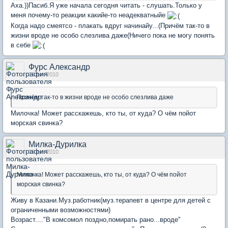
Аха.))Пасиб.Я уже начала сегодня читать - слушать.Только у
меня почему-то реакции какийе-то неадекватныйе
Когда надо смеятсо - плакать вдруг начинайу...(Причём так-то в
жизни вроде не особо слезлива даже(Ничего пока не могу понять
в себе
Фурс Александр
19 дек 2010
Причём так-то в жизни вроде не особо слезлива даже
Милочка! Может расскажешь, кто ты, от куда? О чём пойот
морская свинка?
Милка-Дурилка
19 дек 2010
Милочка! Может расскажешь, кто ты, от куда? О чём пойот
морская свинка?
Живу в Казани.Муз.работник(муз.терапевт в центре для детей с
ограниченными возможностями)
Возраст...."В комсомол поздно,помирать рано...вроде"