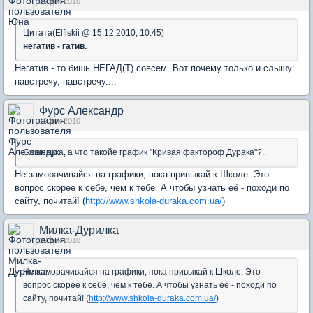
19 дек 2010
Цитата(Elfiskii @ 15.12.2010, 10:45)
негатив - гатив.
Негатив - то бишь НЕГАД(Т) совсем. Вот почему только и слышу:
навстречу, навстречу....
Фурс Александр
19 дек 2010
Сашенька, а что такойе график "Кривая фактороф Дурака"?..
Не заморачивайся на графики, пока привыкай к Школе. Это
вопрос скорее к себе, чем к тебе. А чтобы узнать её - походи по
сайту, почитай! (
http://www.shkola-duraka.com.ua/
)
Милка-Дурилка
19 дек 2010
Не заморачивайся на графики, пока привыкай к Школе. Это
вопрос скорее к себе, чем к тебе. А чтобы узнать её - походи по
сайту, почитай! (
http://www.shkola-duraka.com.ua/
)