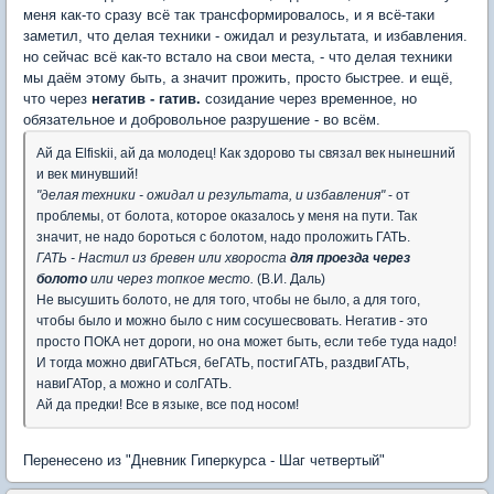
меня как-то сразу всё так трансформировалось, и я всё-таки
заметил, что делая техники - ожидал и результата, и избавления.
но сейчас всё как-то встало на свои места, - что делая техники
мы даём этому быть, а значит прожить, просто быстрее. и ещё,
что через
негатив - гатив.
созидание через временное, но
обязательное и добровольное разрушение - во всём.
Ай да Elfiskii, ай да молодец! Как здорово ты связал век нынешний
и век минувший!
"делая техники - ожидал и результата, и избавления"
- от
проблемы, от болота, которое оказалось у меня на пути. Так
значит, не надо бороться с болотом, надо проложить ГАТЬ.
ГАТЬ - Настил из бревен или хвороста
для проезда
через
болото
или через топкое место.
(В.И. Даль)
Не высушить болото, не для того, чтобы не было, а для того,
чтобы было и можно было с ним сосушесвовать. Негатив - это
просто ПОКА нет дороги, но она может быть, если тебе туда надо!
И тогда можно двиГАТЬся, беГАТЬ, постиГАТЬ, раздвиГАТЬ,
навиГАТор, а можно и солГАТЬ.
Ай да предки! Все в языке, все под носом!
Перенесено из "Дневник Гиперкурса - Шаг четвертый"