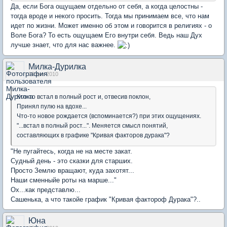
Да, если Бога ощущаем отдельно от себя, а когда целостны -
тогда вроде и некого просить. Тогда мы принимаем все, что нам
идет по жизни. Может именно об этом и говорится в религиях - о
Воле Бога? То есть ощущаем Его внутри себя. Ведь наш Дух
лучше знает, что для нас важнее.
Милка-Дурилка
19 дек 2010
Кто-то встал в полный рост и, отвесив поклон,
Принял пулю на вдохе...
Что-то новое рождается (вспоминается?) при этих ощущениях.
"...встал в полный рост...". Меняется смысл понятий,
составляющих в графике "Кривая факторов дурака"?
"Не пугайтесь, когда не на месте закат.
Судный день - это сказки для старших.
Просто Землю вращают, куда захотят...
Наши сменныйе роты на марше..."
Ох...как представлю...
Сашенька, а что такойе график "Кривая фактороф Дурака"?..
Юна