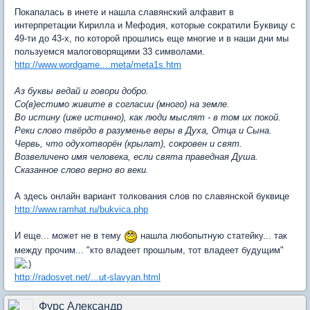
Покапалась в инете и нашла славянский алфавит в
интерпретации Кирилла и Мефодия, которые сократили Буквицу с
49-ти до 43-х, по которой прошлись еще многие и в наши дни мы
пользуемся малоговорящими 33 символами.
http://www.wordgame....meta/meta1s.htm
Аз буквы ведай и говори добро.
Со(в)естимо живите в согласии (много) на земле.
Во истину (иже истинно), как люди мыслят - в том их покой.
Реки слово твёрдо в разуменье веры в Духа, Отца и Сына.
Червь, что одухотворён (крылат), сокровен и свят.
Возвеличено имя человека, если свята праведная Душа.
Сказанное слово верно во веки.
А здесь онлайн вариант толкования слов по славянской буквице
http://www.ramhat.ru/bukvica.php
И еще... может не в тему
нашла любопытную статейку... так
между прочим... "кто владеет прошлым, тот владеет будущим"
http://radosvet.net/...ut-slavyan.html
Фурс Александр