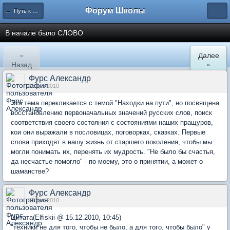
Форум Школы
← Путь к Дураку
В начале было СЛОВО
«
Далее
Назад
»
Фурс Александр
15 дек 2010
Эта тема перекликается с темой "Находки на пути", но посвящена
восстановлению первоначальных значений русских слов, поиск
соответствия своего состояния с состояниями наших пращуров,
кои они выражали в пословицах, поговорках, сказках. Первые
слова приходят в нашу жизнь от старшего поколения, чтобы мы
могли понимать их, перенять их мудрость. "Не было бы счастья,
да несчастье помогло" - по-моему, это о принятии, а может о
шаманстве?
Фурс Александр
15 дек 2010
Цитата(Elfiskii @ 15.12.2010, 10:45)
"техники не для того, чтобы не было, а для того, чтобы было" у