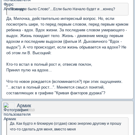
"В начале было Слово"....Если было Начало будет и ...конец?
Да, Милочка, действительно интересный вопрос. Но, если
посмотреть шире, то перед первым словом, перед первым криком
ребенка - вдох. Вдох жизни. За последним словом умирающего -
выдох. Жизнь покидает тело. Жизнь - движение между первым
вдохом и последним выдохом (фильм И. Дыховичного "Вдох -
выдох"). А что происходит, если жизнь обрывается на вдохе? Не
об этом ли В. Высоцкий:
Кто-то встал в полный рост и, отвесив поклон,
Принял пулю на вдохе...
Что-то новое рождается (вспоминается?) при этих ощущениях.
"...встал в полный рост...". Меняется смысл понятий,
составляющих в графике "Кривая факторов дурака"?
Армик
19 дек 2010
Да. Как будто я блокирую (отдаю) свою энергию другому и прошу
что-то сделать для меня, вместо меня