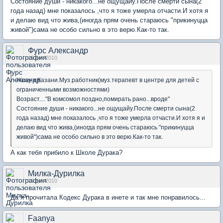
Состояние души - никакого...не ощущайу.После смерти сына(2
года назад) мне показалось ,что я тоже умерла отчасти.И хотя я
и делаю вид что жива,(иногда прям очень стараюсь "прикинуцца
живой")сама не особо сильно в это верю.Как-то так.
Фурс Александр
19 дек 2010
Живу в Казани.Муз.работник(муз.терапевт в центре для детей с
ограниченными возможностями)
Возраст...."В комсомол поздно,помирать рано...вроде"
Состояние души - никакого...не ощущайу.После смерти сына(2
года назад) мне показалось ,что я тоже умерла отчасти.И хотя я и
делаю вид что жива,(иногда прям очень стараюсь "прикинуцца
живой")сама не особо сильно в это верю.Как-то так.
А как тебя прибило к Школе Дурака?
Милка-Дурилка
19 дек 2010
Да я прочитала Кодекс Дурака в инете и так мне понравилось...
Faanya