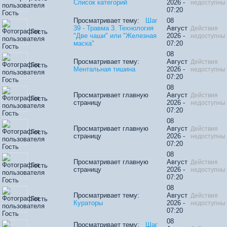
Список категорий
2026 -
недоступны
07:20
Просматривает тему:
Шаг
08
39 - Травма 3. Технология
Август
Действия
Гость
"Две чаши" или "Железная
2026 -
недоступны
маска"
07:20
08
Просматривает тему:
Август
Действия
Гость
Ментальная тишина
2026 -
недоступны
07:20
08
Просматривает главную
Август
Действия
Гость
страницу
2026 -
недоступны
07:20
08
Просматривает главную
Август
Действия
Гость
страницу
2026 -
недоступны
07:20
08
Просматривает главную
Август
Действия
Гость
страницу
2026 -
недоступны
07:20
08
Просматривает тему:
Август
Действия
Гость
Кураторы
2026 -
недоступны
07:20
08
Просматривает тему:
Шаг