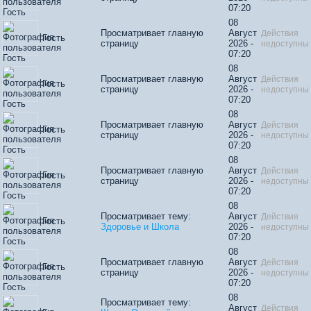
07:20
08
Просматривает главную
Август
Действия
Гость
страницу
2026 -
недоступны
07:20
08
Просматривает главную
Август
Действия
Гость
страницу
2026 -
недоступны
07:20
08
Просматривает главную
Август
Действия
Гость
страницу
2026 -
недоступны
07:20
08
Просматривает главную
Август
Действия
Гость
страницу
2026 -
недоступны
07:20
08
Просматривает тему:
Август
Действия
Гость
Здоровье и Школа
2026 -
недоступны
07:20
08
Просматривает главную
Август
Действия
Гость
страницу
2026 -
недоступны
07:20
08
Просматривает тему:
Август
Действия