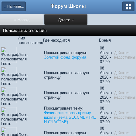
Форум Школы
← На главную страницу
« Назад
Далее »
Пользователи онлайн
Имя
Где находится
Время
пользователя
08
Просматривает форум:
Август
Действия
Гость
Золотой фонд форума
2026 -
недоступны
07:20
08
Просматривает главную
Август
Действия
Гость
страницу
2026 -
недоступны
07:20
08
Просматривает главную
Август
Действия
Гость
страницу
2026 -
недоступны
07:20
Просматривает тему:
08
Физиологи сквозь призму
Август
Действия
Гость
школы (тема БЕССМЕРТИЕ
2026 -
недоступны
И СЧАСТЬЕ)
07:20
08
Просматривает форум:
Август
Действия
Гость