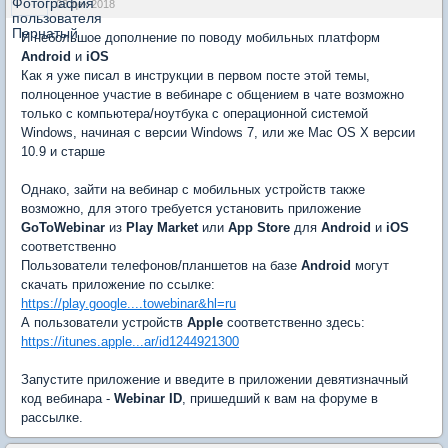
03 дек 2018
И небольшое дополнение по поводу мобильных платформ
Android
и
iOS
Как я уже писал в инструкции в первом посте этой темы,
полноценное участие в вебинаре с общением в чате возможно
только с компьютера/ноутбука с операционной системой
Windows, начиная с версии Windows 7, или же Mac OS X версии
10.9 и старше
Однако, зайти на вебинар с мобильных устройств также
возможно, для этого требуется установить приложение
GoToWebinar
из
Play Market
или
App Store
для
Android
и
iOS
соответственно
Пользователи телефонов/планшетов на базе
Android
могут
скачать приложение по ссылке:
https://play.google....towebinar&hl=ru
А пользователи устройств
Apple
соответственно здесь:
https://itunes.apple...ar/id1244921300
Запустите приложение и введите в приложении девятизначный
код вебинара -
Webinar ID
, пришедший к вам на форуме в
рассылке.