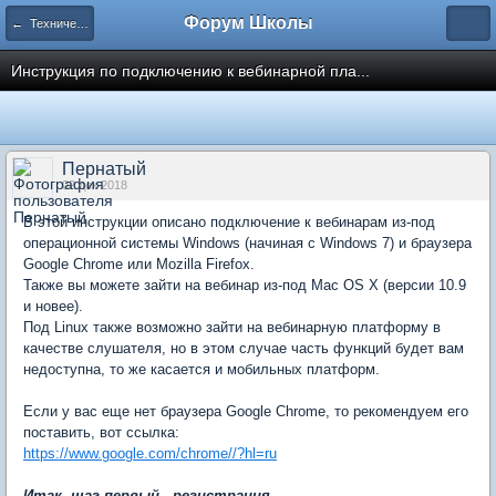
Форум Школы
← Технический отдел
Инструкция по подключению к вебинарной пла...
Пернатый
02 дек 2018
В этой инструкции описано подключение к вебинарам из-под
операционной системы Windows (начиная с Windows 7) и браузера
Google Chrome или Mozilla Firefox.
Также вы можете зайти на вебинар из-под Mac OS X (версии 10.9
и новее).
Под Linux также возможно зайти на вебинарную платформу в
качестве слушателя, но в этом случае часть функций будет вам
недоступна, то же касается и мобильных платформ.
Если у вас еще нет браузера Google Chrome, то рекомендуем его
поставить, вот ссылка:
https://www.google.com/chrome//?hl=ru
Итак, шаг первый - регистрация
.