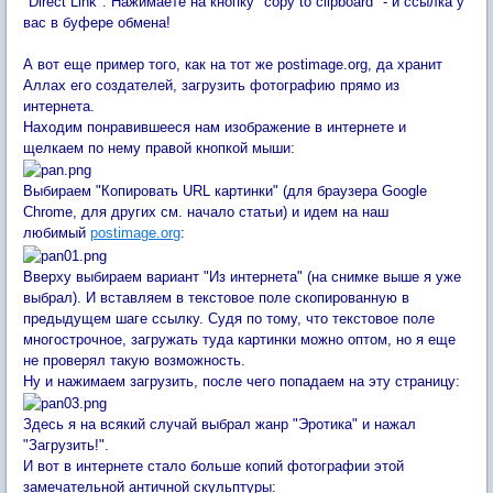
"Direct Link". Нажимаете на кнопку "copy to clipboard" - и ссылка у
вас в буфере обмена!
А вот еще пример того, как на тот же postimage.org, да хранит
Аллах его создателей, загрузить фотографию прямо из
интернета.
Находим понравившееся нам изображение в интернете и
щелкаем по нему правой кнопкой мыши:
Выбираем "Копировать URL картинки" (для браузера Google
Chrome, для других см. начало статьи) и идем на наш
любимый
postimage.org
:
Вверху выбираем вариант "Из интернета" (на снимке выше я уже
выбрал). И вставляем в текстовое поле скопированную в
предыдущем шаге ссылку. Судя по тому, что текстовое поле
многострочное, загружать туда картинки можно оптом, но я еще
не проверял такую возможность.
Ну и нажимаем загрузить, после чего попадаем на эту страницу:
Здесь я на всякий случай выбрал жанр "Эротика" и нажал
"Загрузить!".
И вот в интернете стало больше копий фотографии этой
замечательной античной скульптуры: