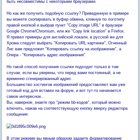
быть несовместимы с некоторыми браузерами.
Но как же получить подобную ссылку? Приведенную в примере
вы можете скопировать в буфер обмена, кликнув по логотипу
правой кнопкой и выбрав пункт "Copy image URL" в браузере
Google Chrome/Chromium, или же "Copy link location" в Firefox.
Я привел примеры для английской локали, в русской же для
Хрома следует выбрать "Копировать URL картинки", Огненный
Лис вам предложит "Копировать ссылку на изображение", а
Опера - "Копировать адрес изображения".
Но такой способ получения ссылки подходит только в том
случае, если вы уверены, что перед вами постоянный
, а не
временно сгенерированный
адрес.
Большинство хостингов изображений предоставляют вам уже
готовый код для вставки на форум, и вот тут-то начинается
самое интересное...
Вы, наверное, знаете про "режим bb-кодов", который можно
влючить, нажав на соответствующую кнопку вверху редактора
сообщения:
В этом режиме вы явным образом задаете форматирование