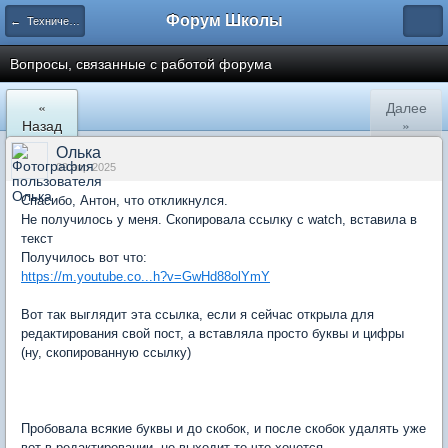
Форум Школы
← Технический отдел
Вопросы, связанные с работой форума
«
Далее
Назад
»
Олька
09 апр 2025
Спасибо, Антон, что откликнулся.
Не получилось у меня. Скопировала ссылку с watch, вставила в
текст
Получилось вот что:
https://m.youtube.co...h?v=GwHd88olYmY
Вот так выглядит эта ссылка, если я сейчас открыла для
редактирования свой пост, а вставляла просто буквы и цифры
(ну, скопированную ссылку)
Пробовала всякие буквы и до скобок, и после скобок удалять уже
вот в редактировании, не выходит то что хочется