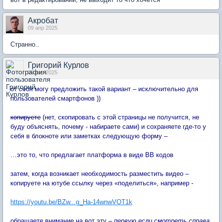
Акробат
09 апр 2025
Странно..
Григорий Курлов
09 апр 2025
от себя могу предложить такой вариант – исключительно для
пользователей смартфонов ))
копируете
(нет, скопировать с этой страницы не получится, не
буду объяснять, почему - набираете сами) и сохраняете где-то у
себя в блокноте или заметках следующую форму –
…это то, что предлагает платформа в виде BB кодов
затем, когда возникает необходимость разместить видео –
копируете на ютубе ссылку через «поделиться», например -
https://youtu.be/BZw...g_Ha-14wnwVOT1k
обращаете внимание на вот эту –
первую если смотреть справа