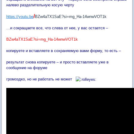
налево
разделительную косую черту
/
https://youtu.be
BZw4aTX1SaE?si=mg_Ha-14wnwVOT1k
…и сокращаете все, что слева от нее, у вас остается –
BZw4aTX1SaE?si=mg_Ha-14wnwVOT1k
копируете и вставляете в сохраняемую вами форму, то есть –
результат снова копируете – и просто вставляете уже в
сообщение на форуме
громоздко, но не работать не может