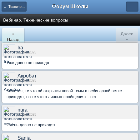
Форум Школы
← Технический отдел
Вебинар. Технические вопросы
«
Далее
Назад
»
Ira
02 сен 2025
Уже давно не приходят.
Акробат
02 сен 2025
Кажется, те что об открытии новой темы в вебинарной ветке -
приходят, но те что о личных сообщениях - нет.
nura
03 сен 2025
Очень давно не приходят.
Sania