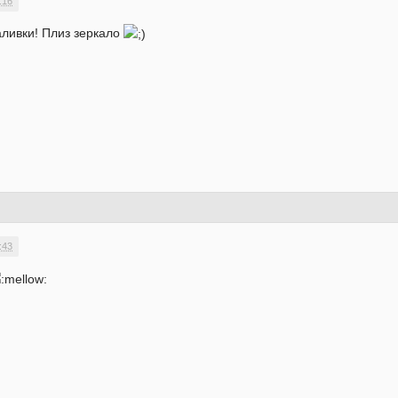
:16
аливки! Плиз зеркало
:43