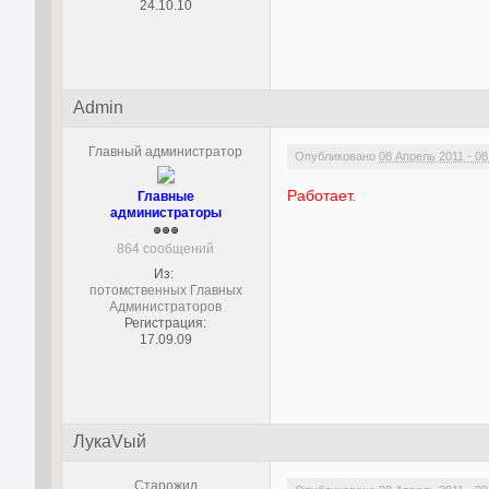
24.10.10
Admin
Главный администратор
Опубликовано
08 Апрель 2011 - 08
Работает.
Главные
администраторы
864 сообщений
Из:
потомственных Главных
Администраторов
Регистрация:
17.09.09
ЛукаVый
Старожил