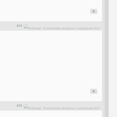
0
#24
0
#25