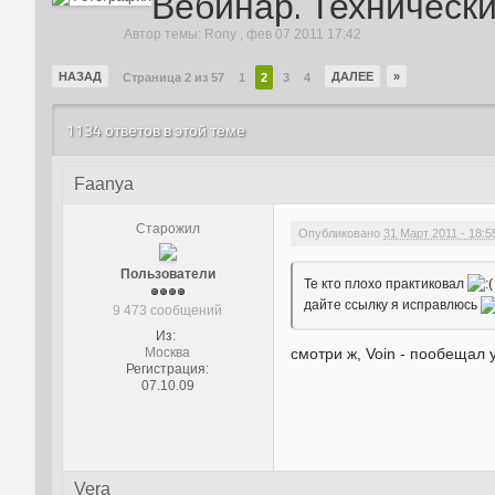
Вебинар. Техническ
Автор темы:
Rony
,
фев 07 2011 17:42
НАЗАД
ДАЛЕЕ
»
Страница 2 из 57
1
2
3
4
1134 ответов в этой теме
Faanya
Старожил
Опубликовано
31 Март 2011 - 18:5
Пользователи
Те кто плохо практиковал
дайте ссылку я исправлюсь
9 473 сообщений
Из:
смотри ж, Voin - пообещал
Москва
Регистрация:
07.10.09
Vera