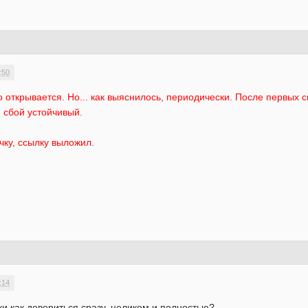
:50
открывается. Но... как выяснилось, периодически. После первых с
, сбой устойчивый.
чку, ссылку выложил.
:14
и как довериться сразу, целиком и полностью?