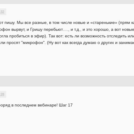
:32
вот пишу. Мы все разные, в том числе новые и «старенькие» (прям
фон вырвут, и Гришу перебьют…., и т.д., и это хорошо, а вот новые
огла пробиться в эфир). Так вот: есть ли возможность отследить и
сли просят "микрофон". (Ну вот как всегда думаю о других и зани
:28
еоряд в последнем вебинаре! Шаг 17