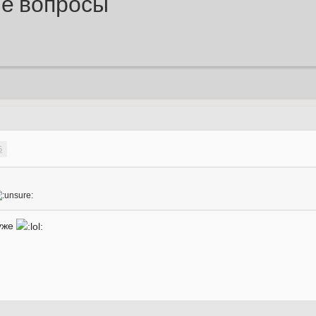
ие вопросы
5
 уже