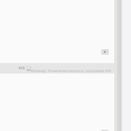
0
#26