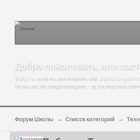
Добро пожаловать, или посто
Войдите
, если вы уже входили, или
зарегистрируйтес
Но мы честно предупреждаем – за последствия отве
Форум Школы
→
Список категорий
→
Техн