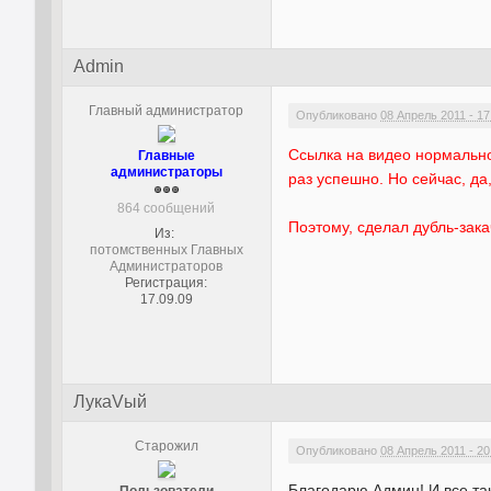
Admin
Главный администратор
Опубликовано
08 Апрель 2011 - 17
Ссылка на видео нормально 
Главные
администраторы
раз успешно. Но сейчас, да
864 сообщений
Поэтому, сделал дубль-зака
Из:
потомственных Главных
Администраторов
Регистрация:
17.09.09
ЛукаVый
Старожил
Опубликовано
08 Апрель 2011 - 20
Благодарю Админ! И все так