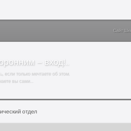
Сайт Шк
ронним – вход!..
ь
, если только мечтаете об этом.
чаете вы сами…
ический отдел