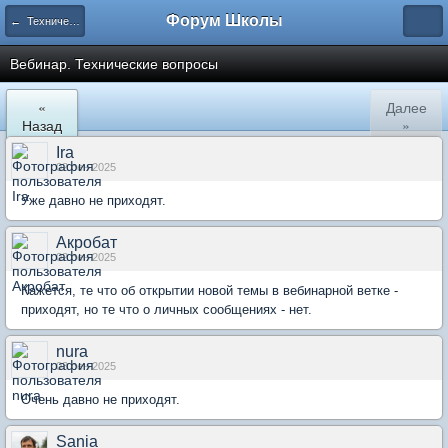
Форум Школы
← Технический отдел
Вебинар. Технические вопросы
«
Далее
Назад
»
Ira
02 сен 2025
Уже давно не приходят.
Акробат
02 сен 2025
Кажется, те что об открытии новой темы в вебинарной ветке -
приходят, но те что о личных сообщениях - нет.
nura
03 сен 2025
Очень давно не приходят.
Sania