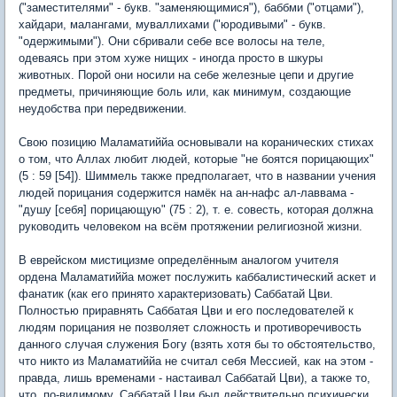
("заместителями" - букв. "заменяющимися"), баббми ("отцами"),
хайдари, малангами, муваллихами ("юродивыми" - букв.
"одержимыми"). Они сбривали себе все волосы на теле,
одеваясь при этом хуже нищих - иногда просто в шкуры
животных. Порой они носили на себе железные цепи и другие
предметы, причиняющие боль или, как минимум, создающие
неудобства при передвижении.
Свою позицию Маламатиййа основывали на коранических стихах
о том, что Аллах любит людей, которые "не боятся порицающих"
(5 : 59 [54]). Шиммель также предполагает, что в названии учения
людей порицания содержится намёк на ан-нафс ал-лаввама -
"душу [себя] порицающую" (75 : 2), т. е. совесть, которая должна
руководить человеком на всём протяжении религиозной жизни.
В еврейском мистицизме определённым аналогом учителя
ордена Маламатиййа может послужить каббалистический аскет и
фанатик (как его принято характеризовать) Саббатай Цви.
Полностью приравнять Саббатая Цви и его последователей к
людям порицания не позволяет сложность и противоречивость
данного случая служения Богу (взять хотя бы то обстоятельство,
что никто из Маламатиййа не считал себя Мессией, как на этом -
правда, лишь временами - настаивал Саббатай Цви), а также то,
что, по-видимому, Саббатай Цви был действительно психически