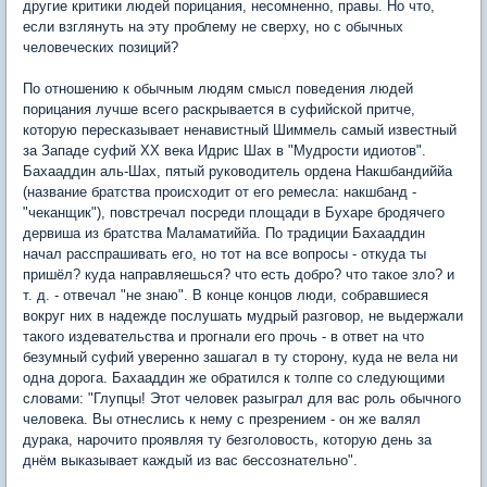
другие критики людей порицания, несомненно, правы. Но что,
если взглянуть на эту проблему не сверху, но с обычных
человеческих позиций?
По отношению к обычным людям смысл поведения людей
порицания лучше всего раскрывается в суфийской притче,
которую пересказывает ненавистный Шиммель самый известный
за Западе суфий XX века Идрис Шах в "Мудрости идиотов".
Бахааддин аль-Шах, пятый руководитель ордена Накшбандиййа
(название братства происходит от его ремесла: накшбанд -
"чеканщик"), повстречал посреди площади в Бухаре бродячего
дервиша из братства Маламатиййа. По традиции Бахааддин
начал расспрашивать его, но тот на все вопросы - откуда ты
пришёл? куда направляешься? что есть добро? что такое зло? и
т. д. - отвечал "не знаю". В конце концов люди, собравшиеся
вокруг них в надежде послушать мудрый разговор, не выдержали
такого издевательства и прогнали его прочь - в ответ на что
безумный суфий уверенно зашагал в ту сторону, куда не вела ни
одна дорога. Бахааддин же обратился к толпе со следующими
словами: "Глупцы! Этот человек разыграл для вас роль обычного
человека. Вы отнеслись к нему с презрением - он же валял
дурака, нарочито проявляя ту безголовость, которую день за
днём выказывает каждый из вас бессознательно".