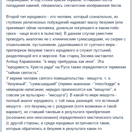
попадания камней, обнажились сектантские изображения бесов.
Второй тип юродивого - это человек, который сознательно, из
глубоких религиозных побуждений надевает маску безумия (или
принимает облик человека, донельзя погрязшего в каком-либо
грехе - чаще всего в пьянстве). В данном случае уместнее
проводить аналогию не с клиническим сумасшедшим, но скорее с
отшельником, пустынником, удалившимся от суетного мира -
притворное безумие такого юродивого и служит пустыней,
разделяющей его и мирское. Как старец Зосима наставлял
Алёшу Карамазова: "в миру пребудешь как инок". Эта
"юродивость Христа ради" на Руси также определяется термином
"тайная святость".
У евреев человек святого помешательства - мешугге, т. е.
"безумный", "сумасшедший" (термин ашкенази - "meschugge" в
немецком написании; нередко произносится как "мешуген", и
совсем уж вульгарно - "месшуга"). В какой-то мере мешугге -
полный аналог юродивого, с той лишь разницей, что истинный
мешугге - это безумец не с рождения (хотя возможен и такой
вариант), но ставший таковым в результате приобретения
(осознанно или неосознанно) определённого мистического опыта
(с другой стороны, и среди юродивых встречаются такие,
которые обратились в безумие в результате каких-то