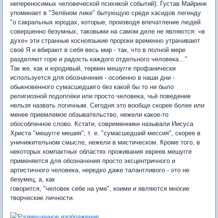
непереносимых человеческой психикой событий). Густав Майринк
упоминает в "Зелёном лике" бытующую среди хасидов легенду
"о сакральных юродах, которые, производя впечатление людей
совершенно безумных, таковыми на самом деле не являются: «в
духе» эти странные косноязыкие пророки временно утрачивают
своё Я и вбирают в себя весь мир - так, что в полной мере
разделяют горе и радость каждого отдельного человека…"
Так же, как и юродивый, термин мешугге профанически
используется для обозначения - особенно в наши дни -
обыкновенного сумасшедшего без какой бы то ни было
религиозной подоплёки или просто человека, чьё поведение
нельзя назвать логичным. Сегодня это вообще скорее более или
менее приемлемое обзывательство, нежели какое-то
обособленное слово. Кстати, современники называли Иисуса
Христа "мешугге мешия", т. е. "сумасшедший мессия", скорее в
уничижительном смысле, нежели в мистическом. Кроме того, в
некоторых компактных областях проживания евреев мешугге
применяется для обозначения просто эксцентричного и
артистичного человека, нередко даже талантливого - это не
безумец, а, как
говорится, "человек себе на уме", коими и являются многие
творческие личности.