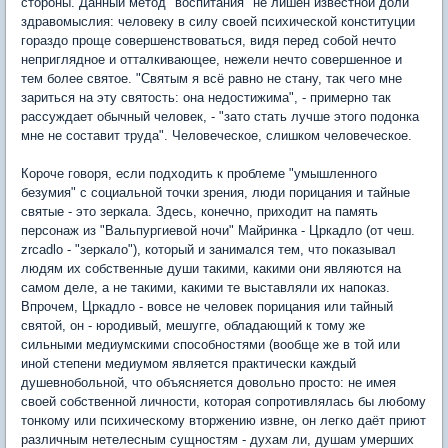
стороны. Данный метод "воспитания" не лишён известной доли
здравомыслия: человеку в силу своей психической конституции
гораздо проще совершенствоваться, видя перед собой нечто
неприглядное и отталкивающее, нежели нечто совершенное и
тем более святое. "Святым я всё равно не стану, так чего мне
зариться на эту святость: она недостижима", - примерно так
рассуждает обычный человек, - "зато стать лучше этого подонка
мне не составит труда". Человеческое, слишком человеческое.
Короче говоря, если подходить к проблеме "умышленного
безумия" с социальной точки зрения, люди порицания и тайные
святые - это зеркала. Здесь, конечно, приходит на память
персонаж из "Вальпургиевой ночи" Майринка - Цркадло (от чеш.
zrcadlo - "зеркало"), который и занимался тем, что показывал
людям их собственные души такими, какими они являются на
самом деле, а не такими, какими те выставляли их напоказ.
Впрочем, Цркадло - вовсе не человек порицания или тайный
святой, он - юродивый, мешугге, обладающий к тому же
сильными медиумскими способностями (вообще же в той или
иной степени медиумом является практически каждый
душевнобольной, что объясняется довольно просто: не имея
своей собственной личности, которая сопротивлялась бы любому
тонкому или психическому вторжению извне, он легко даёт приют
различным нетелесным сущностям - духам ли, душам умерших