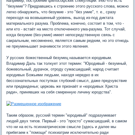
например, построение философских спекуляций. Ибо что есть
"безумие"? Придравшись к строению этого русского слова, можно
легко обнаружить, что безумие - это "без умие", т. е., сразу
переходя на возвышенный уровень, выход из-под диктата
материального разума. Проблема, конечно, состоит в том, что -
или кто - встаёт на место отключенного ума-разума. Тот случай,
когда безумие (без-умие) имеет непосредственную связь с
сакральным, несомненно, является самым редким, но это отнюдь
не преуменьшает значимости этого явления.
У русских божественный безумец называется юродивым.
Владимир Даль так толкует этот термин: "Юродивый - безумный,
божевольный, дурачок, отроду сумасшедший; народ считает
юродивых Божьими людьми, находя нередко в их
бессознательных поступках глубокий смысл, даже предчувствие
или предвиденье; церковь же признаёт и «юродивых Христа
ради», принявших на себя смиренную личину юродства".
Таким образом, русский термин "юродивый" подразумевает
людей двух типов. Первый - это "просто" сумасшедший, в самом
что ни на есть психиатрическом смысле (здесь и далее мы
прибегаем к "помощи" психиатрии исключительно ради