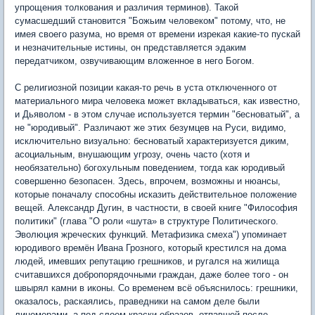
упрощения толкования и различия терминов). Такой
сумасшедший становится "Божьим человеком" потому, что, не
имея своего разума, но время от времени изрекая какие-то пускай
и незначительные истины, он представляется эдаким
передатчиком, озвучивающим вложенное в него Богом.
С религиозной позиции какая-то речь в уста отключенного от
материального мира человека может вкладываться, как известно,
и Дьяволом - в этом случае используется термин "бесноватый", а
не "юродивый". Различают же этих безумцев на Руси, видимо,
исключительно визуально: бесноватый характеризуется диким,
асоциальным, внушающим угрозу, очень часто (хотя и
необязательно) богохульным поведением, тогда как юродивый
совершенно безопасен. Здесь, впрочем, возможны и нюансы,
которые поначалу способны исказить действительное положение
вещей. Александр Дугин, в частности, в своей книге "Философия
политики" (глава "О роли «шута» в структуре Политического.
Эволюция жреческих функций. Метафизика смеха") упоминает
юродивого времён Ивана Грозного, который крестился на дома
людей, имевших репутацию грешников, и ругался на жилища
считавшихся добропорядочными граждан, даже более того - он
швырял камни в иконы. Со временем всё объяснилось: грешники,
оказалось, раскаялись, праведники на самом деле были
лицемерами, а под слоем краски образов, отпавшей после