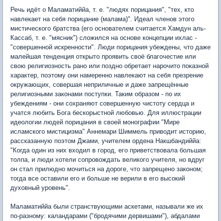
Речь идёт о Маламатиййа, т. е. "людях порицания", "тех, кто
навлекает на себя порицание (малама)". Идеал членов этого
мистического братства (его основателем считается Хамдун аль-
Кассаб, т. е. "мясник") сложился на основе концепции ихлас -
"совершенной искренности". Люди порицания убеждены, что даже
малейшая тенденция открыто проявить своё благочестие или
свою религиозность рано или поздно обретает нарочито показной
характер, поэтому они намеренно навлекают на себя презрение
окружающих, совершая неприличные и даже запрещённые
религиозными законами поступки. Таким образом - по их
убеждениям - они сохраняют совершенную чистоту сердца и
учатся любить Бога бескорыстной любовью. Для иллюстрации
идеологии людей порицания в своей монографии "Мире
исламского мистицизма" Аннемари Шиммель приводит историю,
рассказанную поэтом Джами, учителем ордена Накшбандиййа:
"Когда один из них входил в город, его приветствовала большая
толпа, и люди хотели сопровождать великого учителя, но вдруг
он стал прилюдно мочиться на дороге, что запрещено законом;
тогда все оставили его и больше не верили в его высокий
духовный уровень".
Маламатиййа были странствующими аскетами, называли же их
по-разному: каландарами ("бродячими дервишами"), абдалами