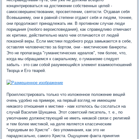
концентрироваться на достижении собственных целей -
самосовершенствовании, просветлении, святости. Отдавая себя
Всевышнему, они в равной степени отдают себя и людям, точнее,
они продолжают принадлежать им. В противном случае люди
порицания (любого вероисповедания), как справедливо отмечают
их критики, действительно мало чем отличаются от людей
показной веры. Если мистики подобного рода замыкаются в себе,
оставляя человечество за бортом, они - мистические банкроты.
Это не пропаганда "гуманистических идеалов", тем более, что,
когда мы обращаемся к сакральному, о гуманизме следует
забыть - это сам собой разумеющийся элемент взаимоотношений
Творца и Его тварей.
Проиллюстрировать только что изложенное положение вещей
очень удобно на примере, на первый взгляд не имеющем
никакого отношения к мистике - нам хотелось бы сослаться на
случай Василия Шукшина. Этот советский писатель, т. е., по
умолчанию долженствующий не иметь никакой связи с религией
и тем более мистикой, на деле является классическим
"юродивым во Христе" - без упоминания, как это ни
парадоксально, самого Христа. Ощущение факта принятия