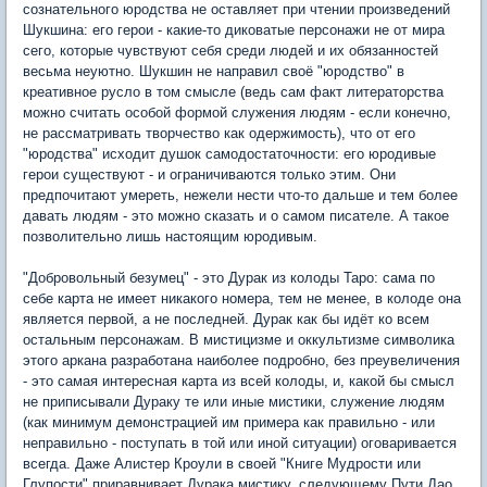
сознательного юродства не оставляет при чтении произведений
Шукшина: его герои - какие-то диковатые персонажи не от мира
сего, которые чувствуют себя среди людей и их обязанностей
весьма неуютно. Шукшин не направил своё "юродство" в
креативное русло в том смысле (ведь сам факт литераторства
можно считать особой формой служения людям - если конечно,
не рассматривать творчество как одержимость), что от его
"юродства" исходит душок самодостаточности: его юродивые
герои существуют - и ограничиваются только этим. Они
предпочитают умереть, нежели нести что-то дальше и тем более
давать людям - это можно сказать и о самом писателе. А такое
позволительно лишь настоящим юродивым.
"Добровольный безумец" - это Дурак из колоды Таро: сама по
себе карта не имеет никакого номера, тем не менее, в колоде она
является первой, а не последней. Дурак как бы идёт ко всем
остальным персонажам. В мистицизме и оккультизме символика
этого аркана разработана наиболее подробно, без преувеличения
- это самая интересная карта из всей колоды, и, какой бы смысл
не приписывали Дураку те или иные мистики, служение людям
(как минимум демонстрацией им примера как правильно - или
неправильно - поступать в той или иной ситуации) оговаривается
всегда. Даже Алистер Кроули в своей "Книге Мудрости или
Глупости" приравнивает Дурака мистику, следующему Пути Дао.