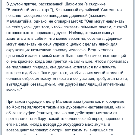
В другой притче, рассказанной Шахом же (в сборнике
"Волшебный монастырь"), безымянный суфийский Учитель так
поясняет асоциальное поведение дервишей (название
Маламатиййа, однако, не оговаривается): "Они могут навлекать
на себя укоры для того, чтобы показать обычным людям, с какой
готовностью те порицают других. Наблюдательные смогут
заметить это в себе и, что менее вероятно, осознать. Дервиши
могут навлекать на себя упрёки с целью сделать явной для
окружающих низменную природу человека. Ведь человек
циничный и завистливый может быть подобен змее, выглядящей
очень красиво, когда она греется на солнышке. Чтобы проявилась
её подлинная природа, она должна испугаться или почуять
интерес к добыче. Так и для того, чтобы завистливый и алчный
человек отбросил маску мягкости и сочувствия, требуется кто-то,
выглядящий беззащитным, или другой выглядящий аппетитным
кусочек".
При таком подходе к делу Маламатиййа (равно как и юродивые
во Христе) являются такими же духовными наставниками, как и
обычные суфии (святые), только они действуют методом от
противного - они берут какой-то человеческий порок, переносят
его на себя, иногда доводя до абсурдного максимума, и
возвращают человеку: смотри, вот каким ты видишься со