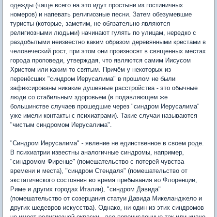
одежды (чаще всего на это идут простыни из гостиничных
номеров) и напевать религиозные песни. Затем обезумевшие
туристы (которые, заметим, не обязательно являются
религиозными людьми) начинают гулять по улицам, нередко с
раздобытыми неизвестно каким образом деревянными крестами в
человеческий рост, при этом они произносят в священных местах
города проповеди, утверждая, что являются самим Иисусом
Христом или каким-то святым. Причём у некоторых из
перенёсших "синдром Иерусалима" в прошлом не были
зафиксированы никакие душевные расстройства - это обычные
люди со стабильным здоровьем (в подавляющем же
большинстве случаев прошедшие через "синдром Иерусалима"
уже имели контакты с психиатрами). Такие случаи называются
"чистым синдромом Иерусалима".
"Синдром Иерусалима" - явление не единственное в своем роде.
В психиатрии известны аналогичные синдромы, например,
"синдромом Фиренце" (помешательство с потерей чувства
времени и места), "синдром Стендаля" (помешательство от
экстатического состояния во время пребывания во Флоренции,
Риме и других городах Италии), "синдром Давида"
(помешательство от созерцания статуи Давида Микеланджело и
других шедевров искусства). Однако, ни один из этих синдромов
не имеет религиозной окраски - все перечисленные так или иначе