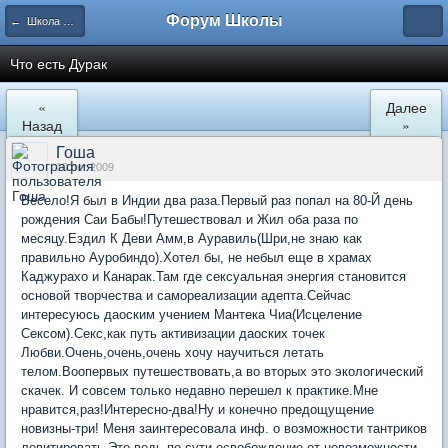
Форум Школы
← Школа Холистического Сознания
Что есть Дурак
«
Далее
Назад
»
Гоша
10 окт 2009
Весело!Я был в Индии два раза.Первый раз попал на 80-Й день
рождения Саи Бабы!Путешествовал и Жил оба раза по
месяцу.Ездил К Деви Амм,в Ауравиль(Шри,не знаю как
правильно Ауробиндо).Хотел бы, не небыл еще в храмах
Каджурахо и Канарак.Там где сексуальная энергия становится
основой творчества и самореализации адепта.Сейчас
интересуюсь даоским учением Мантека Чиа(Исцеление
Сексом).Секс,как путь активизации даоских точек
Любви.Очень,очень,очень хочу научиться летать
телом.Воопервых путешествовать,а во вторых это экологический
скачек. И совсем только недавно перешел к практике.Мне
нравится,раз!Интересно-два!Ну и конечно предощущение
новизны-три! Меня заинтересовала инф. о возможности тантриков
левитировать.Это ведь по сути освобождение от невозможности