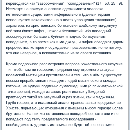
переводится как "завороженный", "околдованный" (17 : 50, 25 : 9).
Несмотря на прямую аналогию одержимости человека
нетелесными существами инфернального (данный термин
используется исключительно в целях упрощения толкования)
характера, из христианского богословия арабскому ма-джнуну
всё-таки ближе пифон, нежели бесноватый, ибо последний
ассоциируется больше с буйным и подчас богохульным
поведением, в то время как и ма-джнун, и пифон обладают даром
пророчества, которое и осуждается правоверными, но не потому,
что оно неверное, а исключительно из-за своего источника.
Кроме подробного рассмотрения вопроса божественного безумия
- и, чтобы там ни говорили, придания ему огромного статуса, -
исламский мистицизм притягателен и тем, что в нём существует
весьма проработанная ниша для людей мистического склада,
которые, не будучи подлинно сумасшедшими (с психиатрической
точки зрения), исходя из своих религиозных убеждений
практикуют такой же безумный образ жизни, как и маджзубы.
Грубо говоря, это исламский аналог православных юродивых во
Христе, порывающих отношения с внешним миром гораздо более
брутально. На них мы остановимся поподробнее, хотя они и не
попадают под тему предлагаемого исследования -
необходимость уделить им внимание будет объяснена ниже.