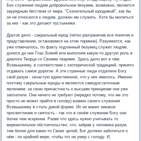
Без служения людям добровольное безумие, возможно, является
заурядным бегством от мира. "Сознательный юродивый", как бы
он не относился к людям, должен им служить. Хотя бы молиться
за них - как это делают пустынники.
Другое дело - сакральный юрод (чётко разграничив все понятия и
представления, остановимся на этом термине). Разумеется, как
уже отмечалось, по факту подлинный безумец служит людям,
донося до них Глас Божий или выполняя какую-то другую роль в
диалоге Творца со Своими тварями. Здесь дело вот в чём.
Всевышнему, в соответствии с эзотерической традицией, принято
отдавать самое дорогое. А эти странные люди отдалили Богу
свой разум - зачастую единственное, что у них имелось. Именно
поэтому сакральные юроды и являются самодостаточным
явлением: за свою причастность к высшим принципам они уже
заплатили. Они ничего не требуют (нередко потому, что им это
просто не может прийти в голову) взамен своего служения
Всевышнему в столь дикой форме. Их не манит никакое
просветление и святость - так что в своём служении Богу они
более чем искренни. Разве что здесь нужно учитывать то
меркантильное обстоятельство, что, забрав у человека разум,
тем более для каких-то Своих целей, Бог должен заботиться о
нём - по крайней мере, чтобы тот не умер с голоду. И,