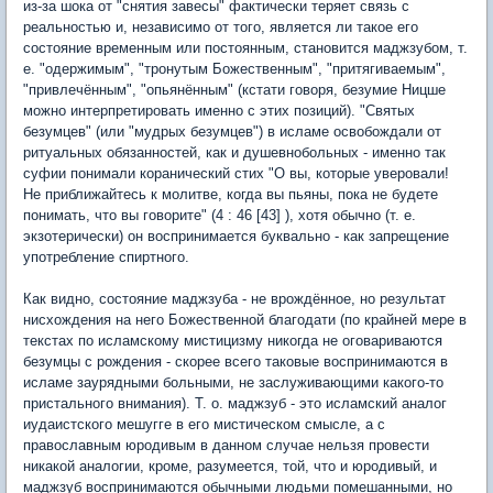
из-за шока от "снятия завесы" фактически теряет связь с
реальностью и, независимо от того, является ли такое его
состояние временным или постоянным, становится маджзубом, т.
е. "одержимым", "тронутым Божественным", "притягиваемым",
"привлечённым", "опьянённым" (кстати говоря, безумие Ницше
можно интерпретировать именно с этих позиций). "Святых
безумцев" (или "мудрых безумцев") в исламе освобождали от
ритуальных обязанностей, как и душевнобольных - именно так
суфии понимали коранический стих "О вы, которые уверовали!
Не приближайтесь к молитве, когда вы пьяны, пока не будете
понимать, что вы говорите" (4 : 46 [43] ), хотя обычно (т. е.
экзотерически) он воспринимается буквально - как запрещение
употребление спиртного.
Как видно, состояние маджзуба - не врождённое, но результат
нисхождения на него Божественной благодати (по крайней мере в
текстах по исламскому мистицизму никогда не оговариваются
безумцы с рождения - скорее всего таковые воспринимаются в
исламе заурядными больными, не заслуживающими какого-то
пристального внимания). Т. о. маджзуб - это исламский аналог
иудаистского мешугге в его мистическом смысле, а с
православным юродивым в данном случае нельзя провести
никакой аналогии, кроме, разумеется, той, что и юродивый, и
маджзуб воспринимаются обычными людьми помешанными, но