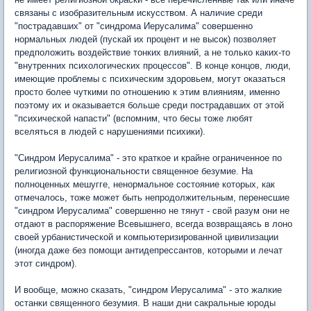
связаны с изобразительным искусством. А наличие среди
"пострадавших" от "синдрома Иерусалима" совершенно
нормальных людей (пускай их процент и не высок) позволяет
предположить воздействие тонких влияний, а не только каких-то
"внутренних психологических процессов". В конце концов, люди,
имеющие проблемы с психическим здоровьем, могут оказаться
просто более чуткими по отношению к этим влияниям, именно
поэтому их и оказывается больше среди пострадавших от этой
"психической напасти" (вспомним, что бесы тоже любят
вселяться в людей с нарушениями психики).
"Синдром Иерусалима" - это краткое и крайне ограниченное по
религиозной функциональности священное безумие. На
полноценных мешугге, ненормальное состояние которых, как
отмечалось, тоже может быть непродолжительным, перенесшие
"синдром Иерусалима" совершенно не тянут - свой разум они не
отдают в распоряжение Всевышнего, всегда возвращаясь в лоно
своей урбанистической и компьютеризированной цивилизации
(иногда даже без помощи антидепрессантов, которыми и лечат
этот синдром).
И вообще, можно сказать, "синдром Иерусалима" - это жалкие
останки священного безумия. В наши дни сакральные юроды