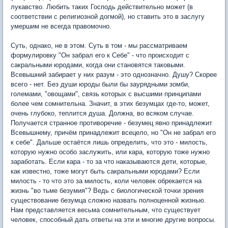
лукавство. Любить таких Господь действительно может (в
соответствии с религиозной догмой), но ставить это в заслугу
умершим не всегда правомочно.
Суть, однако, не в этом. Суть в том - мы рассматриваем
формулировку "Он забрал его к Себе" - что происходит с
сакральными юродами, когда они становятся таковыми.
Всевышний забирает у них разум - это однозначно. Душу? Скорее
всего - нет. Без души юроды были бы заурядными зомби,
големами, "овощами", связь которых с высшими принципами
более чем сомнительна. Значит, в этих безумцах где-то, может,
очень глубоко, теплится душа. Должна, во всяком случае.
Получается странное противоречие - безумец явно принадлежит
Всевышнему, причём принадлежит всецело, но "Он не забрал его
к себе". Дальше остаётся лишь определить, что это - милость,
которую нужно особо заслужить, или кара, которую тоже нужно
заработать. Если кара - то за что наказываются дети, которые,
как известно, тоже могут быть сакральными юродами? Если
милость - то что это за милость, коли человек обрекается на
жизнь "во тьме безумия"? Ведь с биологической точки зрения
существование безумца сложно назвать полноценной жизнью.
Нам представляется весьма сомнительным, что существует
человек, способный дать ответы на эти и многие другие вопросы.