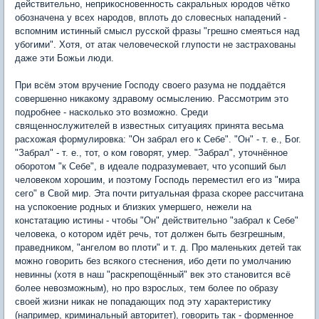
действительно, неприкосновенность сакральных юродов чётко
обозначена у всех народов, вплоть до словесных нападений -
вспомним истинный смысл русской фразы "грешно смеяться над
убогими". Хотя, от атак человеческой глупости не застрахованы
даже эти Божьи люди.
При всём этом вручение Господу своего разума не поддаётся
совершенно никакому здравому осмыслению. Рассмотрим это
подробнее - насколько это возможно. Среди
священнослужителей в известных ситуациях принята весьма
расхожая формулировка: "Он забрал его к Себе". "Он" - т. е., Бог.
"Забрал" - т. е., тот, о ком говорят, умер. "Забрал", уточнённое
оборотом "к Себе", в идеале подразумевает, что усопший был
человеком хорошим, и поэтому Господь переместил его из "мира
сего" в Свой мир. Эта почти ритуальная фраза скорее рассчитана
на успокоение родных и близких умершего, нежели на
констатацию истины - чтобы "Он" действительно "забрал к Себе"
человека, о котором идёт речь, тот должен быть безгрешным,
праведником, "ангелом во плоти" и т. д. Про маленьких детей так
можно говорить без всякого стеснения, ибо дети по умолчанию
невинны (хотя в наш "раскрепощённый" век это становится всё
более невозможным), но про взрослых, тем более по образу
своей жизни никак не попадающих под эту характеристику
(например, криминальный авторитет), говорить так - форменное