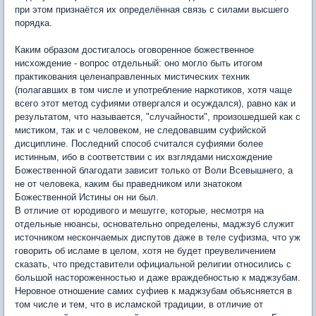
при этом признаётся их определённая связь с силами высшего
порядка.
Каким образом достигалось оговоренное божественное
нисхождение - вопрос отдельный: оно могло быть итогом
практикования целенаправленных мистических техник
(полагавших в том числе и употребление наркотиков, хотя чаще
всего этот метод суфиями отвергался и осуждался), равно как и
результатом, что называется, "случайности", произошедшей как с
мистиком, так и с человеком, не следовавшим суфийской
дисциплине. Последний способ считался суфиями более
истинным, ибо в соответствии с их взглядами нисхождение
Божественной благодати зависит только от Воли Всевышнего, а
не от человека, каким бы праведником или знатоком
Божественной Истины он ни был.
В отличие от юродивого и мешугге, которые, несмотря на
отдельные нюансы, основательно определены, маджзуб служит
источником нескончаемых диспутов даже в теле суфизма, что уж
говорить об исламе в целом, хотя не будет преувеличением
сказать, что представители официальной религии относились с
большой настороженностью и даже враждебностью к маджзубам.
Неровное отношение самих суфиев к маджзубам объясняется в
том числе и тем, что в исламской традиции, в отличие от