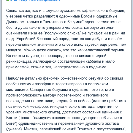
Снова так же, как и в случае русского метафизического безумия,
у евреев чётко разделяются одержимые Богом и одержимые
Дьяволом, только в "негативного безумца" здесь вселяется не
бес, а душа какого-то умершего человека, которую ангелы-
обвинители из-за её "послужного списка" не пускают ни в рай, ни
в ад. Еврейский бесноватый определяется как дибук, и в своём
первоначальном значении это слово используется ещё реже, чем
мешугге. Можно даже сказать, что это каббалистический термин.
Во всяком случае, он непосредственно связан с идеей
реинкарнации, являющейся составляющей каббалы и мало
приемлемой, скажем так, непосредственно в иудаизме.
Наиболее детально феномен божественного безумия со своими
особенностями разобран и теоретизирован в исламском
мистицизме. Священные безумцы в суфизме - это те, кто в
противоположность методу постепенного и терпеливого
восхождения по лестнице, ведущей на небеса (или, не прибегая к
поэтической метафоре, инициатического метода поднятия по
уровням мистического опыта), достигают состояния единения с
Богом (фана - "самоуничтожение и последующее пребывание в
Боге") одним-единственным переживанием духовного экстаза
(джазба). Мистик, перенёсший близкий "контакт с потусторонним",