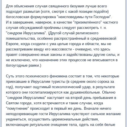
Для объяснения случая священного безумия лучше всего
подходит размытая (хотя, смотря с какой позиции подойти)
богословская формулировка "неисповедимы пути Господни".
И в завершение, наверное, в качестве "приземлённого" частного
случая обсуждаемой проблемы следует рассмотреть т. н.
"синдром Иерусалима". (Другой случай религиозного
помешательства, особенно распространённый в средневековой
Европе, когда сходили с ума целые города и области, мы не
рассматриваем ввиду его массовости - очевидно, что здесь
правят совершенно иные законы и задействованы другие силы, и
не исключено, что назначение этих процессов не вписывается в
богоугодные рамки.)
Суть этого психического феномена состоит в том, что некоторые
приехавшие в Иерусалим туристы (в среднем около сорока за
год), получают ощутимый психологический удар, в результате
которого они госпитализируются как душевнобольные. Обычно
"синдром Иерусалима" наступает на второй день пребывания в
Святом городе, хотя встречаются и такие случаи, когда
"помутнение" происходит в первый же день. Вначале ничего
неподозревающие гости Иерусалима чувствуют сильное желание
уединиться, осуществить церемониальные действия,
включающие ритуальное очищение тела, одеть на себя белые