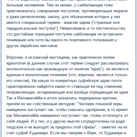
больным человеком. Тем не менее, у саббатианцев тоже
практиковалось совершение поступков, противоречащих морали
и даже религиозному закону, для обозначения которых у них
имелся специальный термин - маасим зарим ("странные или
парадоксальные поступки"). Немаловажно и то обстоятельство,
что достойные порицания поступки саббтианцев не встречали
понимания или хотя бы какого-то позитивного толкования у
других еврейских мистиков.
Впрочем, и исламский мистицизм, как практически любая
идеология (в данном случае этот термин следует рассматривать
исключительно как производную от понятия "идея"), не является
единым и монолитным течением (что, впрочем, является только
его плюсом). На какую-то конкретную суфийскую идею почти
гарантированно найдётся какая-то ставящая её под сомнение,
поправляющая, оспаривающая или вообще отрицающая её идея.
Так и Маламатиййа в итоге оказались подвержены критике,
причём их же собственным методом: "Человек показной веры
намеренно поступает так, чтобы снискать одобрение, в то время
как Маламатиййа намеренно поступают так, чтобы оттолкнуть от
себя людей. И у тех, и у других мысли сосредоточены на роде
людском и не выходят за пределы этой сферы", - заметил на их
счёт суфий Худжвири. Если мы говорим о Вере, то Худжвири и