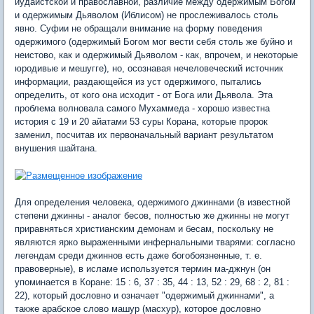
иудаистской и православной, различие между одержимым Богом
и одержимым Дьяволом (Иблисом) не прослеживалось столь
явно. Суфии не обращали внимание на форму поведения
одержимого (одержимый Богом мог вести себя столь же буйно и
неистово, как и одержимый Дьяволом - как, впрочем, и некоторые
юродивые и мешугге), но, осознавая нечеловеческий источник
информации, раздающейся из уст одержимого, пытались
определить, от кого она исходит - от Бога или Дьявола. Эта
проблема волновала самого Мухаммеда - хорошо известна
история с 19 и 20 айатами 53 суры Корана, которые пророк
заменил, посчитав их первоначальный вариант результатом
внушения шайтана.
Для определения человека, одержимого джиннами (в известной
степени джинны - аналог бесов, полностью же джинны не могут
приравняться христианским демонам и бесам, поскольку не
являются ярко выраженными инфернальными тварями: согласно
легендам среди джиннов есть даже богобоязненные, т. е.
правоверные), в исламе используется термин ма-джнун (он
упоминается в Коране: 15 : 6, 37 : 35, 44 : 13, 52 : 29, 68 : 2, 81 :
22), который дословно и означает "одержимый джиннами", а
также арабское слово машур (масхур), которое дословно