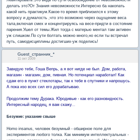
делать это?От Знания невозможности.Интересно ба накопать
какой нить практикум.Какое-то время приблизился к этому
вопросу и думалость ,что это возможно через ощущение веса
тала,включая смех и концентрируясь на весе-придти в состояние
парения.Ушел от темы.Жил тогда с матерью ментал там активен
уж слишком.По сути болтать можно много,но если ты встречал
путь, самодисциплины достигших-уж поделись!
Guest_странник_*
11 окт 2009
Завидую тебе, Гоша Вепрь, а я вот нигде не был. Дом, работа,
магазин - магазин, дом, пивная. Но потенциал наработал! Как
сдам его в пункт стеклотары, так к тебе в спутники и напрошусь.
А пока изо всех сил его дорабатываю.
Продолжим тему Дурака. Юродивые - как его разновидность.
Интересный народец, я вам скажу...
Безумие: указание свыше
Homo insanus, человек безумный - обширное поле для
экспериментов любого толка. Как минимум интеллектуальных -