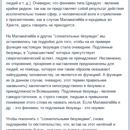
людей и т. д.). Очевидно, что феномен типа Цркадло - явление
крайне редкое, так как он представляет собой результат действия
исключительно тонких сфер, о человеческой воле и стремлении
к просветлению, как в случае Маламатиййа и юродивых во
Христе, здесь говорить не приходится.
На Маламатиййа и других "сознательных безумцах" мы
остановились так подробно для того, чтобы на их примере
функция настоящих безумцев стала очевиднее. Подлинные
безумцы, в "сумасшествии" которых присутствует
сверхчеловеческий аспект, людям не принадлежат. Несомненно,
их откровения, прозрения и наставления предназначены для
людей, но помощь, которую они таким образом оказывают
заблудшему человечеству, не является их функцией. А функция
их (в данном случае, очевидно, этот термин правильнее
закавычить) заключается непосредственно в безумии и
принадлежности Всевышнему. Подлинные безумцы - явление
самодостаточное, и, строго говоря, людьми в привычном
понимании этого слова их назвать нельзя. Если Маламатиййа и
др. - это феномен, то подлинные безумцы - это ноумен.
Чтобы покончить с "сознательными безумцами", снова
подчеркнём то обстоятельство, что, встав на этот нелёгкий и
несправедливый путь, они уже не должны всецело