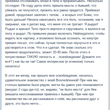
пробежки отслеживать блоки в теле и прорабатывать. Несколько
отследил. По ходу дела опять пришла мысль о бывшей, что
убежать не получится, прожить все равно придется. Прибежал
домой, продолжил занятия с телом... и вскрыл это! Боже, что
было дальше! Начала накатывать вся эта боль, осознание, как я
закрывал, как я делал вид, что меня это не трогает. Я рыдал!
Рыдал и кричал! Тело просто вертело и скручивало, я валялся на
полу и рыдал. По привычке решил включить Наблюдателя, чтобы
видеть всю картину, и возможно больше осознать, но изнутри
пришел посыл, что сейчас лучше полностью окунуться в это и
растворится в этом. Что я и сделал. Не знаю сколько это
времени продолжалось, может 20-30 мин. После этого я
почувствовал ТАКУЮ легкость и... освобождение! Думаете это
всё? ) как бы ни так! Самое интересное (и огненное) только
началось!
В этот же вечер, как прошло мое освобождение, началось
удивительное знакомство с моей Возлюбленной! При чем мы
столько времени были рядом, могли бы давно уже познакомится
(аккурат 2 года где-то), но, видимо, "не было места" для Нее
(мешала неосознаваемая привязка к бывшей). При чем при
знакомстве мы не рассказывали о себе, мы рассказали друг о
друге, это было нечто...