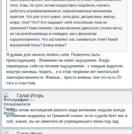
тело. А мы, по сути, хотим осуществить подобное, научить
работать атрофировавшиеся, парализованные механизмы
приятия. Что для этого нужно, сила духа, дисциплина, вектор,
искра, тяга? Что? Кто ощущает себя способным, пока не
припекло? Нам сложнее, так как желание двигаться ( полно жить)
не так всеобъемлюще и очевидно, как у физически
парализованного. Что заставляет нас заниматься этим? Какой
внутренний огонь? Божья искра?
Я думаю для начала любить себя. Позволять быть
происходящему . Внимание на своих ощущениях. Когда
переведешь себя на питание ощущениями , с каждым выдохом
изнутри начнешь творить , и в этом творении нет ментальной
заинтересованности. Живешь , просто живешь тем что есть.От
того и счастлив.
Галак Игорь
27 дек 2013
когда читаю восхищения разного рода великими людьми иногда
вспоминаю выдержку из Гришиной сказки: если судьба бьёт вас в
лоб, значит, вы не заметили её упреждающего пинка под зад.
Галак Игорь