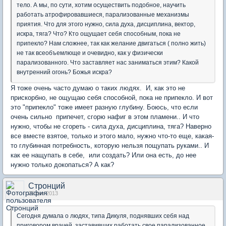
тело. А мы, по сути, хотим осуществить подобное, научить
работать атрофировавшиеся, парализованные механизмы
приятия. Что для этого нужно, сила духа, дисциплина, вектор,
искра, тяга? Что? Кто ощущает себя способным, пока не
припекло? Нам сложнее, так как желание двигаться ( полно жить)
не так всеобъемлюще и очевидно, как у физически
парализованного. Что заставляет нас заниматься этим? Какой
внутренний огонь? Божья искра?
Я тоже очень часто думаю о таких людях. И, как это не
прискорбно, не ощущаю себя способной, пока не припекло. И вот
это "припекло" тоже имеет разную глубину. Боюсь, что если
очень сильно припечет, сгорю нафиг в этом пламени.. И что
нужно, чтобы не сгореть - сила духа, дисциплина, тяга? Наверно
все вместе взятое, только и этого мало, нужно что-то еще, какая-
то глубинная потребность, которую нельзя пощупать руками.. И
как ее нащупать в себе, или создать? Или она есть, до нее
нужно только докопаться? А как?
Стронций
25 дек 2013
Сегодня думала о людях, типа Дикуля, поднявших себя над
приговором врачей, заставивших работать свое парализованное