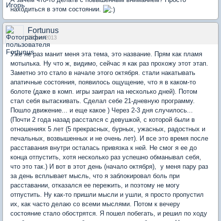
находиться в этом состоянии.
Fortunus
23 дек 2013
Уже не раз манит меня эта тема, это название. Прям как пламя
мотылька. Ну что ж, видимо, сейчас я как раз прохожу этот этап.
Заметно это стало в начале этого октября. стали накатывать
апатичные состояния, появилось ощущение, что я в каком-то
болоте (даже в комп. игры заиграл на несколько дней). Потом
стал себя вытаскивать. Сделал себе 21-дневную программу.
Пошло движение... и еще какое ) Через 2-3 дня случилось...
(Почти 2 года назад расстался с девушкой, с которой были в
отношениях 5 лет (5 прекрасных, бурных, ужасных, радостных и
печальных, возвышенных и не очень лет). И все это время после
расставания внутри осталась привязка к ней. Не смог я ее до
конца отпустить, хотя несколько раз успешно обманывал себя,
что это так.) И вот в этот день (начало октября), у меня пару раз
за день всплывает мысль, что я заблокировал боль при
расставании, отказался ее пережить, и поэтому не могу
отпустить. Ну как-то пришли мысли и ушли, я просто пропустил
их, как часто делаю со всеми мыслями. Потом к вечеру
состояние стало обострятся. Я пошел побегать, и решил по ходу