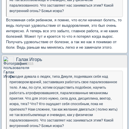
не так всеобъемлюще и очевидно, как у физически
парализованного. Что заставляет нас заниматься этим? Какой
внутренний огонь? Божья искра?
Вспоминая себя ребенком, я помню, что если начинал болеть, то
ведь получал удовольствие от выздоровления, это был очень
интересно. А теперь все это забыто, главное работа, и не каких
болезней. Может тут и кроется то что я потерял когда вырос.
Получать удовольствие от болезни, а так же как я понимаю от
боли. Ведь раньше мы менялись легко и не замечали этого.
Галак Игорь
23 янв 2015
Сегодня думала о людях, типа Дикуля, поднявших себя над
приговором врачей, заставивших работать свое парализованное
тело. А мы, по сути, хотим осуществить подобное, научить
работать атрофировавшиеся, парализованные механизмы
приятия. Что для этого нужно, сила духа, дисциплина, вектор,
искра, тяга? Что? Кто ощущает себя способным, пока не
припекло? Нам сложнее, так как желание двигаться ( полно жить)
не так всеобъемлюще и очевидно, как у физически
парализованного. Что заставляет нас заниматься этим? Какой
внутренний огонь? Божья искра?