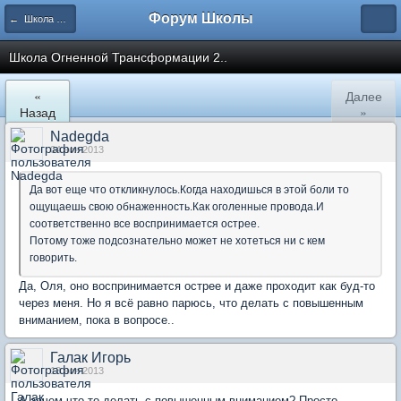
Форум Школы
← Школа Холистического Сознания
Школа Огненной Трансформации 2..
«
Далее
Назад
»
Nadegda
04 ноя 2013
Да вот еще что откликнулось.Когда находишься в этой боли то
ощущаешь свою обнаженность.Как оголенные провода.И
соответственно все воспринимается острее.
Потому тоже подсознательно может не хотеться ни с кем
говорить.
Да, Оля, оно воспринимается острее и даже проходит как буд-то
через меня. Но я всё равно парюсь, что делать с повышенным
вниманием, пока в вопросе..
Галак Игорь
13 ноя 2013
А зачем что-то делать с повышенным вниманием? Просто