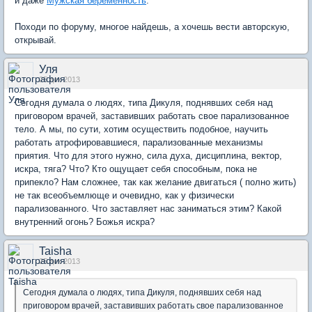
и даже
Мужская беременность
.
Походи по форуму, многое найдешь, а хочешь вести авторскую,
открывай.
Уля
25 дек 2013
Сегодня думала о людях, типа Дикуля, поднявших себя над
приговором врачей, заставивших работать свое парализованное
тело. А мы, по сути, хотим осуществить подобное, научить
работать атрофировавшиеся, парализованные механизмы
приятия. Что для этого нужно, сила духа, дисциплина, вектор,
искра, тяга? Что? Кто ощущает себя способным, пока не
припекло? Нам сложнее, так как желание двигаться ( полно жить)
не так всеобъемлюще и очевидно, как у физически
парализованного. Что заставляет нас заниматься этим? Какой
внутренний огонь? Божья искра?
Taisha
25 дек 2013
Сегодня думала о людях, типа Дикуля, поднявших себя над
приговором врачей, заставивших работать свое парализованное