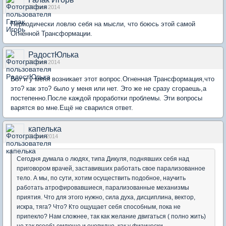
26 фев 2014
Периодически ловлю себя на мысли, что боюсь этой самой
Огненной Трансформации.
РадостЮлька
26 фев 2014
Вот и у меня возникает этот вопрос.Огненная Трансформация,что
это? как это? было у меня или нет. Это же не сразу сгораешь,а
постепенно.После каждой проработки проблемы. Эти вопросы
варятся во мне.Ещё не сварился ответ.
капелька
11 сен 2014
Сегодня думала о людях, типа Дикуля, поднявших себя над
приговором врачей, заставивших работать свое парализованное
тело. А мы, по сути, хотим осуществить подобное, научить
работать атрофировавшиеся, парализованные механизмы
приятия. Что для этого нужно, сила духа, дисциплина, вектор,
искра, тяга? Что? Кто ощущает себя способным, пока не
припекло? Нам сложнее, так как желание двигаться ( полно жить)