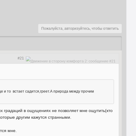
Пожалуйста, авторизуйтесь, чтобы ответить
#21
це и то встает садится,греет.А природа между прочим
их градаций в ощущениях не позволяет мне ощутить(кто
 которые другим кажутся странными.
ится мне.