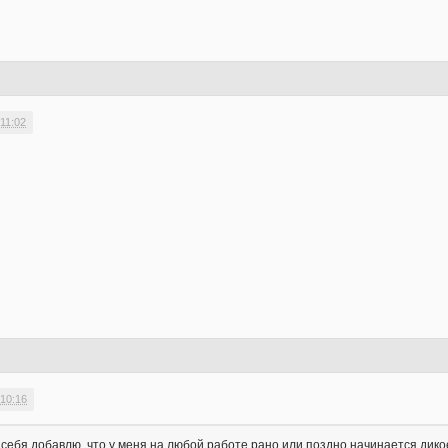
11:02
 10:16
 себя добавлю, что у меня на любой работе рано или поздно начинается дико