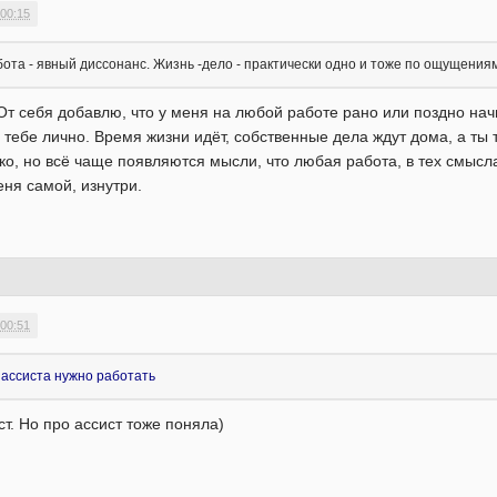
 00:15
ота - явный диссонанс. Жизнь -дело - практически одно и тоже по ощущениям
 От себя добавлю, что у меня на любой работе рано или поздно на
не тебе лично. Время жизни идёт, собственные дела ждут дома, а 
ко, но всё чаще появляются мысли, что любая работа, в тех смысла
еня самой, изнутри.
 00:51
 ассиста нужно работать
ст. Но про ассист тоже поняла)