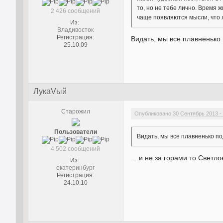
то, но не тебе лично. Время 
2 426 сообщений
чаще появляются мысли, что л
Из:
Владивосток
Регистрация:
Видать, мы все плавненько
25.10.09
ЛукаVый
Старожил
Опубликовано
30 Сентябрь 2013 - 
Пользователи
Видать, мы все плавненько по
4 502 сообщений
...и не за горами то Светл
Из:
екатеринбург
Регистрация:
24.10.10