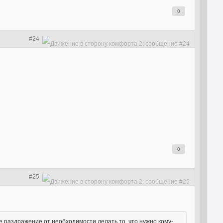
0
#24
0
#25
е раздражение от необходимости делать то, что нужно кому-