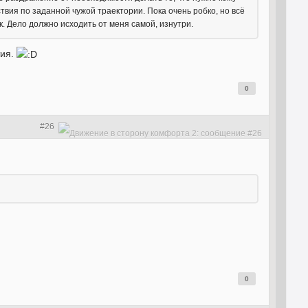
твия по заданной чужой траектории. Пока очень робко, но всё
к. Дело должно исходить от меня самой, изнутри.
тия.
0
#26
0