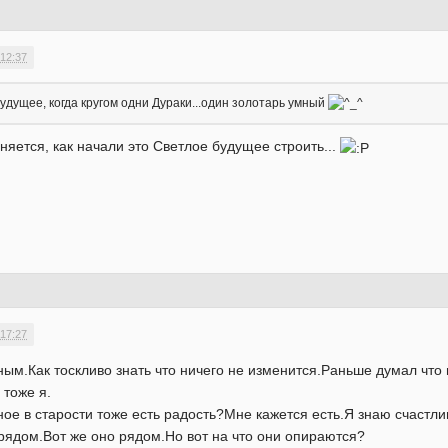
 12:37
 будущее, когда кругом одни Дураки...один золотарь умный
лняется, как начали это Светлое будущее строить...
 17:27
ным.Как тоскливо знать что ничего не изменится.Раньше думал что 
 тоже я.
ое в старости тоже есть радость?Мне кажется есть.Я знаю счастли
 рядом.Вот же оно рядом.Но вот на что они опираются?