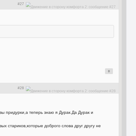
#27
0
#28
вы придурки,а теперь знаю я Дурак.Да Дурак и
вых стариков,которые доброго слова друг другу не