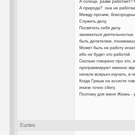
А солнце, разве работает? 
А природа? она не работает
Между прочим, благородные 
Служить делу,
Посвятить себя делу
заниматься деятельностью
быть делателем, понимаеш
Может быть не работу искат
ибо не будет это работой.
Сколько говорено про это, 
программируют именно звук
начали всерьез изучать, в 
Когда Гриша на ассисте гов
иначе точно сбегу.
Поэтому для меня Жизнь - 
Euntes