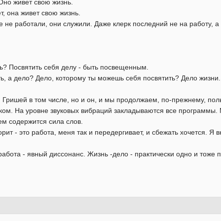
Оно живет свою жизнь.
, она живет свою жизнь.
не работали, они служили. Даже клерк последний не на работу, а 
ь? Посвятить себя делу - быть посвещенным.
ь, а дело? Дело, которому ты можешь себя посвятить? Дело жизни. 
и Гришей в том числе, но и он, и мы продолжаем, по-прежнему, по
ом. На уровне звуковых вибраций закладываются все программы. 
чем содержится сила слов.
орит - это работа, меня так и передергивает, и сбежать хочется. Я
работа - явный диссонанс. Жизнь -дело - практически одно и тоже