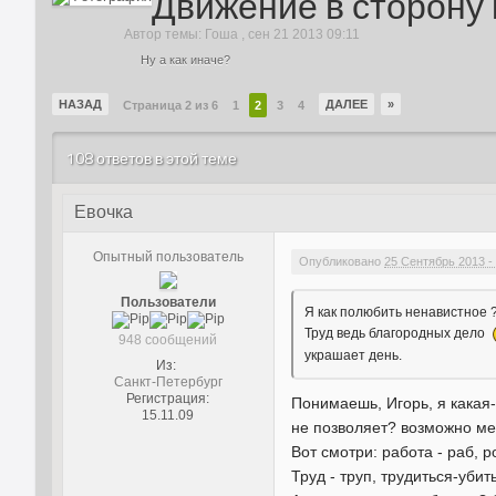
Движение в сторону
Автор темы:
Гоша
,
сен 21 2013 09:11
Ну а как иначе?
НАЗАД
ДАЛЕЕ
»
Страница 2 из 6
1
2
3
4
108 ответов в этой теме
Евочка
Опытный пользователь
Опубликовано
25 Сентябрь 2013 -
Пользователи
Я как полюбить ненавистное 
Труд ведь благородных дело
948 сообщений
украшает день.
Из:
Санкт-Петербург
Регистрация:
Понимаешь, Игорь, я какая
15.11.09
не позволяет? возможно мен
Вот смотри: работа - раб, р
Труд - труп, трудиться-уби