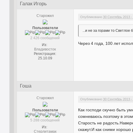
Галак Игорь
Старожил
Опубликовано
30 Сентябрь 2013 -
Пользователи
...и не за горами то Светлое
2 426 сообщений
Через 4 года, 100 лет испо
Из:
Владивосток
Регистрация:
25.10.09
Гоша
Старожил
Опубликовано
30 Сентябрь 2013 -
Как господи скучно быть ум
Пользователи
сомневаюсь поэтому в этом
5 288 сообщений
Старость не радость.Наверн
Из:
скажут.И как сними хорошо
Стерлитамак