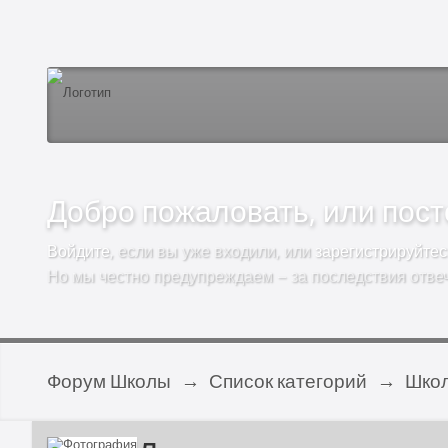
Добро пожаловать, или посто
Войдите
, если вы уже входили, или
зарегистрируйтес
Но мы честно предупреждаем – за последствия отве
Форум Школы
→
Список категорий
→
Школ