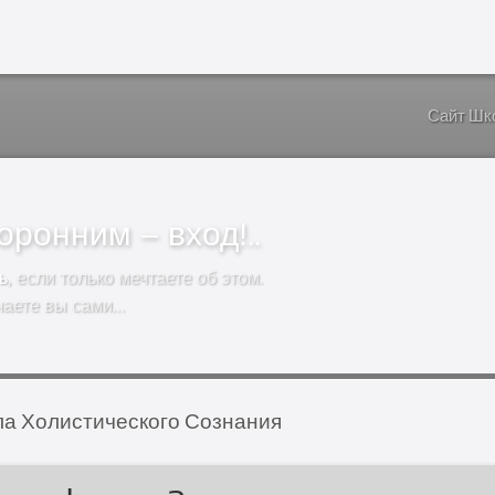
Сайт Шк
ронним – вход!..
ь
, если только мечтаете об этом.
чаете вы сами…
а Холистического Сознания