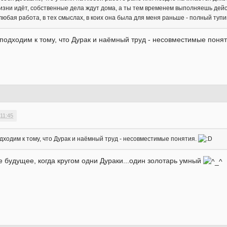
жизни идёт, собственные дела ждут дома, а ты тем временем выполняешь дейс
юбая работа, в тех смыслах, в коих она была для меня раньше - полный тупи
 подходим к тому, что Дурак и наёмный труд - несовместимые поня
11:45
дходим к тому, что Дурак и наёмный труд - несовместимые понятия.
ое будущее, когда кругом одни Дураки...один золотарь умный