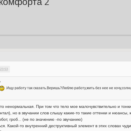
 комфорта 2
 23:53
?
.Ищу работу так сказать.Веришь?Люблю работу,жить без нее не хочу,солн
-то ненормальная. При том что тело мое малочувствительно и тонк
тал), но в звучании слов слышу какие-то такие оттенки и нюансы,
обот, гроб... (не по значению -по звучанию)
ться. Какой-то внутренний деструктивный элемент в этих словах чуд