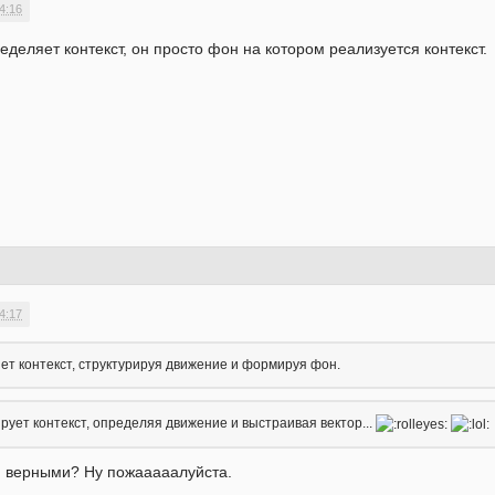
4:16
еделяет контекст, он просто фон на котором реализуется контекст
4:17
ет контекст, структурируя движение и формируя фон.
рует контекст, определяя движение и выстраивая вектор...
и верными? Ну пожааааалуйста.