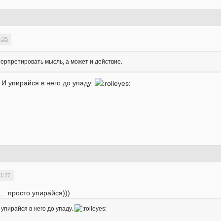
3:25
терпретировать мысль, а может и действие.
. И упирайся в него до упаду.
1:27
... просто упирайся)))
 упирайся в него до упаду.