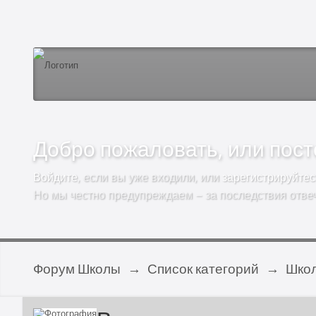
Добро пожаловать, или посто
Войдите
, если вы уже входили, или
зарегистрируйтес
Но мы честно предупреждаем – за последствия отве
Форум Школы
→
Список категорий
→
Школ