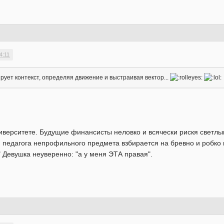
4:11
рует контекст, определяя движение и выстраивая вектор...
ниверситете. Будущие финансисты неловко и всячески рискя светл
педагога непрофильного предмета взбирается на бревно и робко ша
!" Девушка неуверенно: "а у меня ЭТА правая".