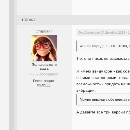
Lubava
Старожил
Опубликовано
04 Декабрь 2013 - 1
Фон не определяет контекст, 
Т.е. они никак не взаимоза
Пользователи
Я имею ввиду фон - как сов
4 689 сообщений
своими состояниями, тогда 
Регистрация:
возможность - придать наш
09.05.11
вибрации.
Можно признать обе версии 
А давайте все три версии 