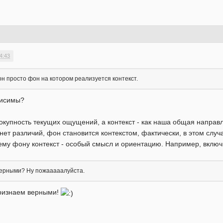
4:43
он просто фон на котором реализуется контекст.
висимы?
окупность текущих ощущений, а контекст - как наша общая направл
нет различий, фон становится контекстом, фактически, в этом случа
ему фону контекст - особый смысл и ориентацию. Например, вклю
верными? Ну пожааааалуйста.
признаем верными!