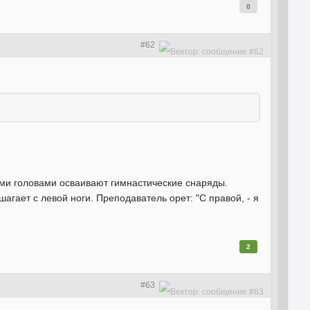
0
#62
ыми головами осваивают гимнастические снаряды.
гает с левой ноги. Преподаватель орет: "С правой, - я
2
#63