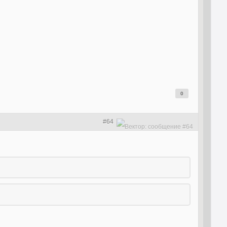
.
0
#64