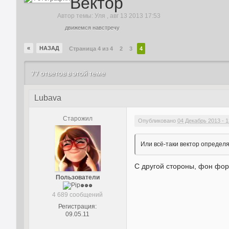
Вектор
Автор темы:
Уля
,
авг 13 2013 17:53
движемся навстречу
«
НАЗАД
Страница 4 из 4
2
3
4
77 ответов в этой теме
Lubava
Старожил
Опубликовано
04 Декабрь 2013 - 1
Или всё-таки вектор определя
С другой стороны, фон фор
Пользователи
4 689 сообщений
Регистрация:
09.05.11