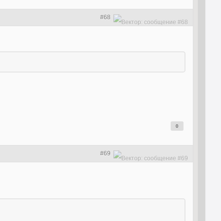
#68
0
#69