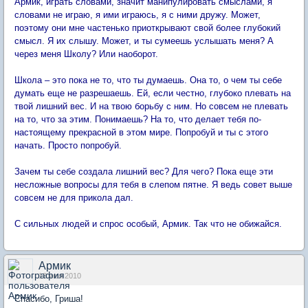
Армик, играть словами, значит манипулировать смыслами, я
словами не играю, я ими играюсь, я с ними дружу. Может,
поэтому они мне частенько приоткрывают свой более глубокий
смысл. Я их слышу. Может, и ты сумеешь услышать меня? А
через меня Школу? Или наоборот.
Школа – это пока не то, что ты думаешь. Она то, о чем ты себе
думать еще не разрешаешь. Ей, если честно, глубоко плевать на
твой лишний вес. И на твою борьбу с ним. Но совсем не плевать
на то, что за этим. Понимаешь? На то, что делает тебя по-
настоящему прекрасной в этом мире. Попробуй и ты с этого
начать. Просто попробуй.
Зачем ты себе создала лишний вес? Для чего? Пока еще эти
несложные вопросы для тебя в слепом пятне. Я ведь совет выше
совсем не для прикола дал.
С сильных людей и спрос особый, Армик. Так что не обижайся.
Армик
13 июл 2010
Спасибо, Гриша!