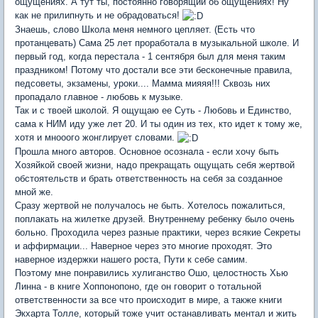
ощущениях. А тут ты, постоянно говорящий об ощущениях! Ну
как не прилипнуть и не обрадоваться!
Знаешь, слово Школа меня немного цепляет. (Есть что
протанцевать) Сама 25 лет проработала в музыкальной школе. И
первый год, когда перестала - 1 сентября был для меня таким
праздником! Потому что достали все эти бесконечные правила,
педсоветы, экзамены, уроки.... Мамма мияяя!!! Сквозь них
пропадало главное - любовь к музыке.
Так и с твоей школой. Я ощущаю ее Суть - Любовь и Единство,
сама к НИМ иду уже лет 20. И ты один из тех, кто идет к тому же,
хотя и мнооого жонглирует словами.
Прошла много авторов. Основное осознала - если хочу быть
Хозяйкой своей жизни, надо прекращать ощущать себя жертвой
обстоятельств и брать ответственность на себя за созданное
мной же.
Сразу жертвой не получалось не быть. Хотелось пожалиться,
поплакать на жилетке друзей. Внутреннему ребенку было очень
больно. Проходила через разные практики, через всякие Секреты
и аффирмации... Наверное через это многие проходят. Это
наверное издержки нашего роста, Пути к себе самим.
Поэтому мне понравились хулиганство Ошо, целостность Хью
Линна - в книге Хоппонопоно, где он говорит о тотальной
ответственности за все что происходит в мире, а также книги
Экхарта Толле, который тоже учит останавливать ментал и жить