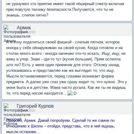
не уразумел что приятие имеет такой обширный спектр включая
пресловутую технику безопасности.Получается, что ты не
знаешь, слепое пятно?
Армик
12 июл 2010
А я хочу поделиться своей фишкой - слепым пятном, которое
иногда у себя обнаруживаю на своей кухне. Когда готовлю и на
столах много всего - иногда начинаю что-то искать. Ищу, ищу, не
вижу в упор. Знаю - где-то тут (кухня большая). Прям ослепла
што ли? Есть у меня один приемчик для этого. Отхожу назад,
успокаиваюсь и представляю как же выглядит то, что ищу.
Мысли останавливаются, перед глазами возникает форма
предмета. А далее уже глаз уже сразу видит то, что нужно. Это у
меня была и в детстве. Мама часто ругала. Как же ты не видишь
то, что перед носом находится...
Григорий Курлов
12 июл 2010
Зд
о
рово, Армик. Давай попробуем. Сделай то же самое по
отношению к Школе – отойди, представь, что в ней ищешь,
мысли останови…