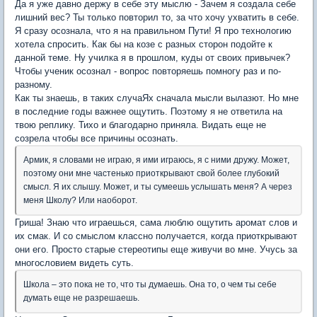
Да я уже давно держу в себе эту мыслю - Зачем я создала себе
лишний вес? Ты только повторил то, за что хочу ухватить в себе.
Я сразу осознала, что я на правильном Пути! Я про технологию
хотела спросить. Как бы на козе с разных сторон подойте к
данной теме. Ну училка я в прошлом, куды от своих привычек?
Чтобы ученик осознал - вопрос повторяешь помногу раз и по-
разному.
Как ты знаешь, в таких случаЯх сначала мысли вылазют. Но мне
в последние годы важнее ощутить. Поэтому я не ответила на
твою реплику. Тихо и благодарно приняла. Видать еще не
созрела чтобы все причины осознать.
Армик, я словами не играю, я ими играюсь, я с ними дружу. Может,
поэтому они мне частенько приоткрывают свой более глубокий
смысл. Я их слышу. Может, и ты сумеешь услышать меня? А через
меня Школу? Или наоборот.
Гриша! Знаю что играешься, сама люблю ощутить аромат слов и
их смак. И со смыслом классно получается, когда приоткрывают
они его. Просто старые стереотипы еще живучи во мне. Учусь за
многословием видеть суть.
Школа – это пока не то, что ты думаешь. Она то, о чем ты себе
думать еще не разрешаешь.