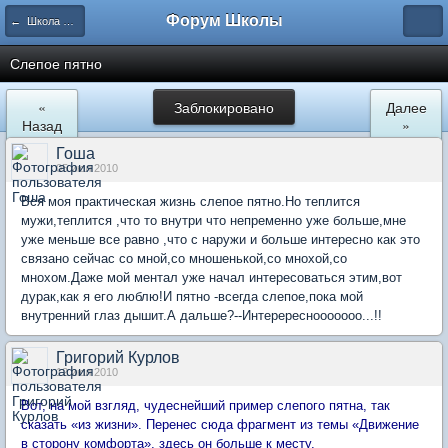
Форум Школы
← Школа Холистического Сознания
Слепое пятно
«
Заблокировано
Далее
Назад
»
Гоша
05 июл 2010
Вся моя практическая жизнь слепое пятно.Но теплится
мужи,теплится ,что то внутри что непременно уже больше,мне
уже меньше все равно ,что с наружи и больше интересно как это
связано сейчас со мной,со мношенькой,со мнохой,со
мнохом.Даже мой ментал уже начал интересоваться этим,вот
дурак,как я его люблю!И пятно -всегда слепое,пока мой
внутренний глаз дышит.А дальше?--Интеререснооооооо...!!
Григорий Курлов
12 июл 2010
Вот, на мой взгляд, чудеснейший пример слепого пятна, так
сказать «из жизни». Перенес сюда фрагмент из темы «Движение
в сторону комфорта», здесь он больше к месту.