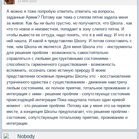
13 июл 2010
А можно я тоже попробую ответить ответить на вопросы,
заданные Армик? Потому как тема о слепом пятне задела меня
за живое. Как бы ни было грустно, но получается, что Школа , как
что-то новое и неизвестное, попадает в зону слепого пятна. И
чтобы вывести ее оттуда, надо понять, что я в ней ищу. И что я в
ней нашла. И какой я представляю Школу. И потом сопоставить с
тем, чем Школа не является. Для меня Школа это: - инструменты
для решения проблем - возможность самостоятельно
справляться с любыми деструктивными состояниями -
способность гармоничного существования - возможность
вспомнить, осознать свою истиную природу В моем
представлении основные принципы Школы это: - восстановление
утраченного единства с существованием - движение навстречу
любым состояниям, их полное приятие, тотальное проживание и
интеграция с ними - решение проблем - сопутствующе состояние
происходящей интеграции Пока нащупала только один кривой
момент - это решение проблем. Потому как у меня это на первом
месте, а концепция Школы предполагает, что решение проблем -
состояние, сопутствующее тотальному приятию, проживанию и
интеграции.
Nobody