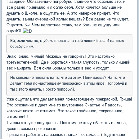
Наверное. Обязательно попробую. Главное что осознаю это, и
все равно принимаю и люблю себя. Хотя хочется больше не
думать о Школе, а ощутить ее. А это наверное придет. Что
думать, зачем очередной ярлык вешать? Все равно не то будет.
Ощутить бы. Чем целостнее стану, тем больше ощущу или
ощутЮ!
Ей, если честно, глубоко плевать на твой лишний вес. И на твою
борьбу с ним.
Знаю, знаю, милый! Можешь не говорить! Это настолько
третьестепенно!!! Да и бороться - такая глупость, только лишний
вес набирать. Вся сила борьбы только в вес и уходит
Но совсем не плевать на то, что за этим. Понимаешь? На то, что
делает тебя по-настоящему прекрасной в этом мире. Попробуй и
ты с этого начать. Просто попробуй.
Уже ощутила что делает меня по-настоящему прекрасной, Гриша!
Это осознание и дает мне то внутреннее Счастье и Радость,
которые никто не отнимет. Это такое глубинное, сокровенное,
интимное!!!
Ты сам это уже ощущаешь. Поэтому не хочу облекать в слова,
даже в самые прекрасные.
Привычка работать на разных планах - осталась. (Подтягиваю