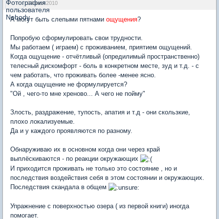
14 июл 2010
А могут быть слепыми пятнами
ощущения
?
Попробую сформулировать свои трудности.
Мы работаем ( играем) с проживанием, приятием ощущений.
Когда ощущение - отчётливый (опредилимый пространственно)
телесный дискомфорт - боль в конкретном месте, зуд и т.д. - с
чем работать, что проживать более -менее ясно.
А когда ощущение не формулируется?
"Ой , чего-то мне хреново... А чего не пойму"
Злость, раздражение, тупость, апатия и т.д - они скользкие,
плохо локализуемые.
Да и у каждого проявляются по разному.
Обнаруживаю их в основном когда они через край
выплёскиваются - по реакции окружающих
И приходится проживать не только это состояние , но и
последствия воздействия себя в этом состоянии и окружающих.
Последствия скандала в общем
Упражнение с поверхностью озера ( из первой книги) иногда
помогает.