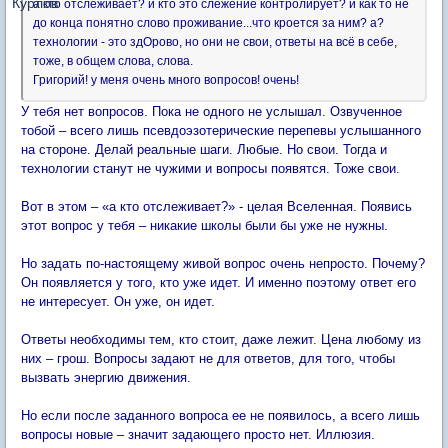
а кто отслеживает? и кто это слежение контролирует? и как то не
до конца понятно слово проживание...что кроется за ним? а?
технологии - это здОрово, но они не свои, ответы на всё в себе,
тоже, в общем слова, слова.
Григорий! у меня очень много вопросов! очень!
У тебя нет вопросов. Пока не одного не услышал. Озвученное
тобой – всего лишь псевдоэзотерические перепевы услышанного
на стороне. Делай реальные шаги. Любые. Но свои. Тогда и
технологии станут не чужими и вопросы появятся. Тоже свои.
Вот в этом – «а кто отслеживает?» - целая Вселенная. Появись
этот вопрос у тебя – никакие школы были бы уже не нужны.
Но задать по-настоящему живой вопрос очень непросто. Почему?
Он появляется у того, кто уже идет. И именно поэтому ответ его
не интересует. Он уже, он идет.
Ответы необходимы тем, кто стоит, даже лежит. Цена любому из
них – грош. Вопросы задают не для ответов, для того, чтобы
вызвать энергию движения.
Но если после заданного вопроса ее не появилось, а всего лишь
вопросы новые – значит задающего просто нет. Иллюзия.