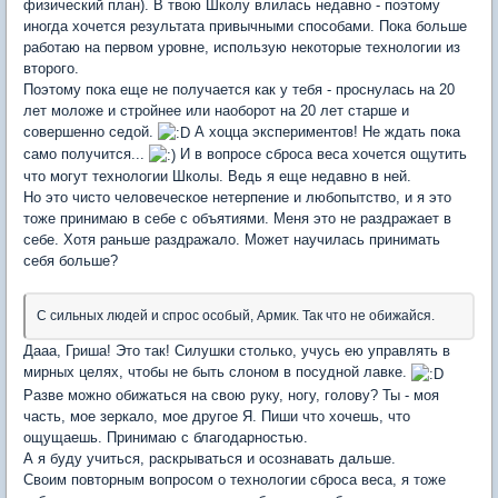
физический план). В твою Школу влилась недавно - поэтому
иногда хочется результата привычными способами. Пока больше
работаю на первом уровне, использую некоторые технологии из
второго.
Поэтому пока еще не получается как у тебя - проснулась на 20
лет моложе и стройнее или наоборот на 20 лет старше и
совершенно седой.
А хоцца экспериментов! Не ждать пока
само получится...
И в вопросе сброса веса хочется ощутить
что могут технологии Школы. Ведь я еще недавно в ней.
Но это чисто человеческое нетерпение и любопытство, и я это
тоже принимаю в себе с объятиями. Меня это не раздражает в
себе. Хотя раньше раздражало. Может научилась принимать
себя больше?
С сильных людей и спрос особый, Армик. Так что не обижайся.
Дааа, Гриша! Это так! Силушки столько, учусь ею управлять в
мирных целях, чтобы не быть слоном в посудной лавке.
Разве можно обижаться на свою руку, ногу, голову? Ты - моя
часть, мое зеркало, мое другое Я. Пиши что хочешь, что
ощущаешь. Принимаю с благодарностью.
А я буду учиться, раскрываться и осознавать дальше.
Своим повторным вопросом о технологии сброса веса, я тоже