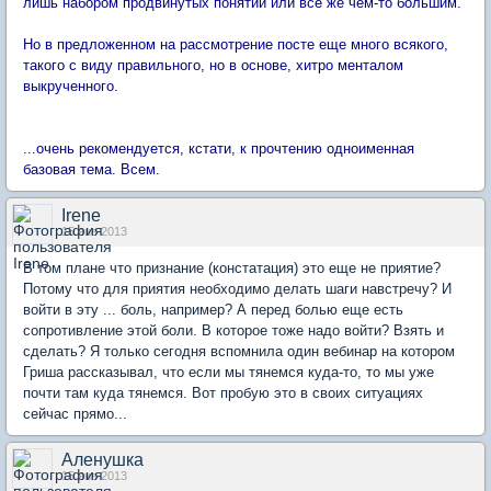
лишь набором продвинутых понятий или все же чем-то большим.
Но в предложенном на рассмотрение посте еще много всякого,
такого с виду правильного, но в основе, хитро менталом
выкрученного.
...очень рекомендуется, кстати, к прочтению одноименная
базовая тема. Всем.
Irene
15 янв 2013
В том плане что признание (констатация) это еще не приятие?
Потому что для приятия необходимо делать шаги навстречу? И
войти в эту ... боль, например? А перед болью еще есть
сопротивление этой боли. В которое тоже надо войти? Взять и
сделать? Я только сегодня вспомнила один вебинар на котором
Гриша рассказывал, что если мы тянемся куда-то, то мы уже
почти там куда тянемся. Вот пробую это в своих ситуациях
сейчас прямо...
Аленушка
15 янв 2013