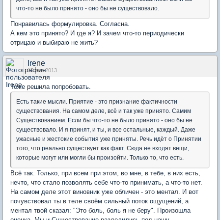
что-то не было принято - оно бы не существовало.
Понравилась формулировка. Согласна.
А кем это принято? И где я? И зачем что-то периодически
отрицаю и выбираю не жить?
Irene
15 янв 2013
Тоже решила попробовать.
Есть такие мысли. Приятие - это признание фактичности
существования. На самом деле, всё и так уже принято. Самим
Существованием. Если бы что-то не было принято - оно бы не
существовало. И я принят, и ты, и все остальные, каждый. Даже
ужасные и жестокие события уже приняты. Речь идёт о Принятии
того, что реально существует как факт. Сюда не входят вещи,
которые могут или могли бы произойти. Только то, что есть.
Всё так. Только, при всем при этом, во мне, в тебе, в них есть,
нечто, что стало позволять себе что-то принимать, а что-то нет.
На самом деле этот виновник уже обличен - это ментал. И вот
почувствовал ты в теле своём сильный поток ощущений, а
ментал твой сказал: "Это боль, боль я не беру". Произошла
оценка. Мы и Существование разделились под нашу