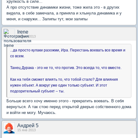
хрупкость в силе...
А про отсутствие динамики жизни, тоже жила это - в других
видела, в себе замечала, а приняла и хлынула динамика и у
меня, и снаружи... Залипы тут, мои залипы
Irene
14 янв 2013
...да просто кулаки разожми, Ира. Перестань воевать все время и
со всем.
Танец Дурака - это не то, что против. Это всегда то, что вместе.
Как на тебя сможет влиять то, что тобой стало? Для влияния
нужен объект. А вокруг уже один только субъект. И этот
подозрительный субъект – ты.
Больше всего хочу именно этого - прекратить воевать. В себя
вернуться. А так стою перед открытой дверью собственного дома
и войти не могу. Мучаюсь.
Андрей 5
15 янв 2013