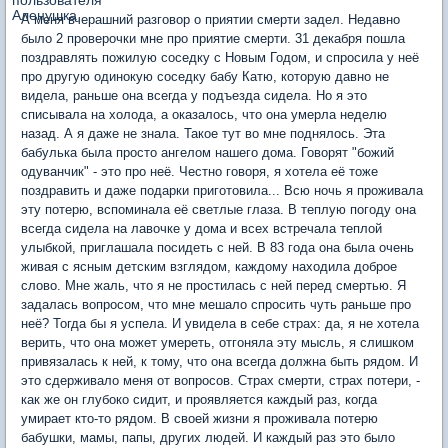
А меня вчерашний разговор о приятии смерти задел. Недавно
было 2 проверочки мне про приятие смерти. 31 декабря пошла
поздравлять пожилую соседку с Новым Годом, и спросила у неё
про другую одинокую соседку бабу Катю, которую давно не
видела, раньше она всегда у подъезда сидела. Но я это
списывала на холода, а оказалось, что она умерла неделю
назад. А я даже не знала. Такое тут во мне поднялось. Эта
бабулька была просто ангелом нашего дома. Говорят "божий
одуванчик" - это про неё. Честно говоря, я хотела её тоже
поздравить и даже подарки приготовила... Всю ночь я проживала
эту потерю, вспоминала её светлые глаза. В теплую погоду она
всегда сидела на лавочке у дома и всех встречала теплой
улыбкой, приглашала посидеть с ней. В 83 года она была очень
живая с ясным детским взглядом, каждому находила доброе
слово. Мне жаль, что я не простилась с ней перед смертью. Я
задалась вопросом, что мне мешало спросить чуть раньше про
неё? Тогда бы я успела. И увидела в себе страх: да, я не хотела
верить, что она может умереть, отгоняла эту мысль, я слишком
привязалась к ней, к тому, что она всегда должна быть рядом. И
это сдерживало меня от вопросов. Страх смерти, страх потери, -
как же он глубоко сидит, и проявляется каждый раз, когда
умирает кто-то рядом. В своей жизни я проживала потерю
бабушки, мамы, папы, других людей. И каждый раз это было