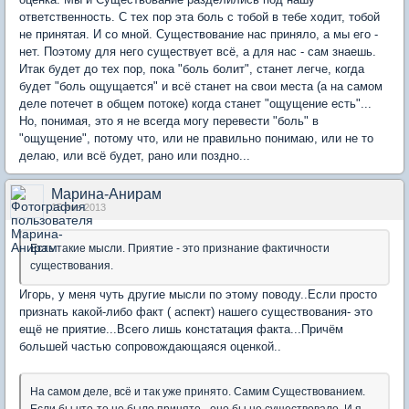
ответственность. С тех пор эта боль с тобой в тебе ходит, тобой
не принятая. И со мной. Существование нас приняло, а мы его -
нет. Поэтому для него существует всё, а для нас - сам знаешь.
Итак будет до тех пор, пока "боль болит", станет легче, когда
будет "боль ощущается" и всё станет на свои места (а на самом
деле потечет в общем потоке) когда станет "ощущение есть"...
Но, понимая, это я не всегда могу перевести "боль" в
"ощущение", потому что, или не правильно понимаю, или не то
делаю, или всё будет, рано или поздно...
Марина-Анирам
15 янв 2013
Есть такие мысли. Приятие - это признание фактичности
существования.
Игорь, у меня чуть другие мысли по этому поводу..Если просто
признать какой-либо факт ( аспект) нашего существования- это
ещё не приятие...Всего лишь констатация факта...Причём
большей частью сопровождающаяся оценкой..
На самом деле, всё и так уже принято. Самим Существованием.
Если бы что-то не было принято - оно бы не существовало. И я