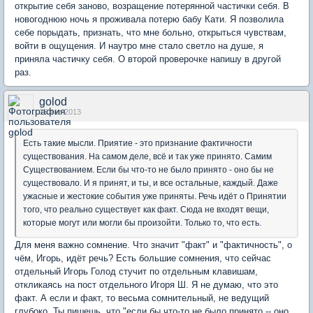
открытие себя заново, возращение потерянной частички себя. В
новогоднюю ночь я проживала потерю бабу Кати. Я позволила
себе порыдать, признать, что мне больно, открыться чувствам,
войти в ощущения. И наутро мне стало светло на душе, я
приняла частичку себя. О второй проверочке напишу в другой
раз.
golod
15 янв 2013
Есть такие мысли. Приятие - это признание фактичности
существования. На самом деле, всё и так уже принято. Самим
Существованием. Если бы что-то не было принято - оно бы не
существовало. И я принят, и ты, и все остальные, каждый. Даже
ужасные и жестокие события уже приняты. Речь идёт о Принятии
того, что реально существует как факт. Сюда не входят вещи,
которые могут или могли бы произойти. Только то, что есть.
Для меня важно сомнение. Что значит "факт" и "фактичность", о
чём, Игорь, идёт речь? Есть большие сомнения, что сейчас
отдельный Игорь Голод стучит по отдельным клавишам,
откликаясь на пост отдельного Игоря Ш. Я не думаю, что это
факт. А если и факт, то весьма сомнительный, не ведущий
глубоко. Ты пишешь, что "если бы что-то не было принято -- оно