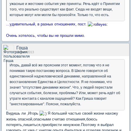
ужасные и жестокие события уже приняты. Речь идёт о Принятии
того, что реально существует как факт. Сюда не входят вещи,
которые могут или могли бы произойти. Только то, что есть.
...удивительный, в разных отношениях, пост.
Очень хотелось, чтобы вы не прошли мимо.
Гоша
15 янв 2013
Игорь, давай всё же проясним этот момент, потому что я не
понимаю такую постановку вопроса. В Школе говорится об
единственной надчеловеческой динамике, направленной на
восстановление Единства и Целостности. Я не понимаю, что
значит "отсутствие динамики жизни". Что, у людей перестали
случаться события, болезни, проблемы? Или, может речь идёт об
утрате контакта с каналом ощущений? Как Гриша говорит
"анестезированные". Поясни, пожалуйста.
Видишь ли ,Игорь
Я большей частью своей жизни нахожу
жизнь опасной,опасными считаю отношения,боюсь
потерять,лишиться,приобрести ненужное.Поэтому я выбрал
говорить от ума,с учетом опыта,фильтруя и отделяя полезное и