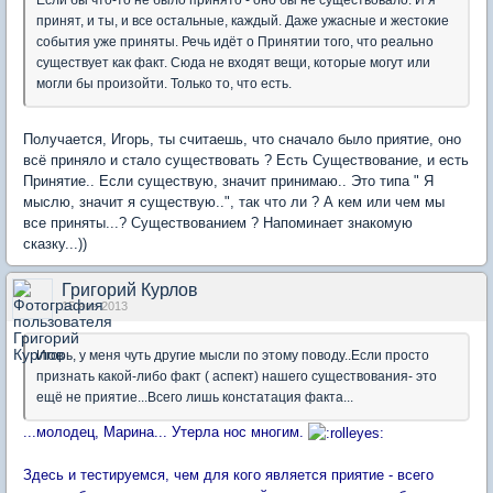
принят, и ты, и все остальные, каждый. Даже ужасные и жестокие
события уже приняты. Речь идёт о Принятии того, что реально
существует как факт. Сюда не входят вещи, которые могут или
могли бы произойти. Только то, что есть.
Получается, Игорь, ты считаешь, что сначало было приятие, оно
всё приняло и стало существовать ? Есть Существование, и есть
Принятие.. Если существую, значит принимаю.. Это типа " Я
мыслю, значит я существую..", так что ли ? А кем или чем мы
все приняты...? Существованием ? Напоминает знакомую
сказку...))
Григорий Курлов
15 янв 2013
Игорь, у меня чуть другие мысли по этому поводу..Если просто
признать какой-либо факт ( аспект) нашего существования- это
ещё не приятие...Всего лишь констатация факта...
...молодец, Марина... Утерла нос многим.
Здесь и тестируемся, чем для кого является приятие - всего