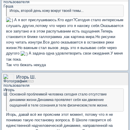
Игорь, второй день хожу вокруг твоей темы...
А я вот прислушиваюсь:Кто идет?Сегодня стало интересным
слушать других,потому что через это я нахожу себя.Оказывается
все запутано и в этом распутывании есть ощущения.Теперь
становится ближе галлограмма ,как картина мира.Но рисунки
хочу читать изнутри.Все дело оказывается в остановке реки
жизни.Но важным стал вызов ,ведь это я вызываю себя через
другого
А задача одна удовлетворить свои ожидания.У меня
так пока.
Так что бежать некуда
Игорь Ш.
15 янв 2013
Основной проблеммой человека сегодня стало отсутствие
динамики жизни.Динамика проявляет себя как движение
ощущений в теле сознания,в теле физическом,теле жизни.
Игорь, давай всё же проясним этот момент, потому что я не
понимаю такую постановку вопроса. В Школе говорится об
единственной надчеловеческой динамике, направленной на