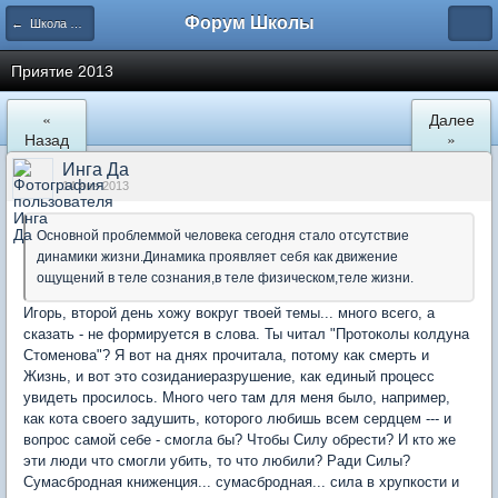
Форум Школы
← Школа Холистического Сознания
Приятие 2013
«
Далее
Назад
»
Инга Да
14 янв 2013
Основной проблеммой человека сегодня стало отсутствие
динамики жизни.Динамика проявляет себя как движение
ощущений в теле сознания,в теле физическом,теле жизни.
Игорь, второй день хожу вокруг твоей темы... много всего, а
сказать - не формируется в слова. Ты читал "Протоколы колдуна
Стоменова"? Я вот на днях прочитала, потому как смерть и
Жизнь, и вот это созиданиеразрушение, как единый процесс
увидеть просилось. Много чего там для меня было, например,
как кота своего задушить, которого любишь всем сердцем --- и
вопрос самой себе - смогла бы? Чтобы Силу обрести? И кто же
эти люди что смогли убить, то что любили? Ради Силы?
Сумасбродная книженция... сумасбродная... сила в хрупкости и