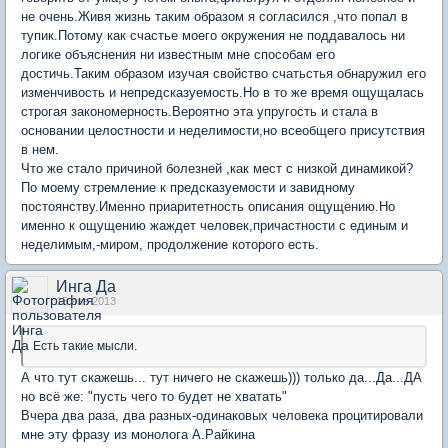
не очень.Живя жизнь таким образом я согласился ,что попал в
тупик.Потому как счастье моего окружения не поддавалось ни
логике объяснения ни известным мне способам его
достичь.Таким образом изучая свойство счатьстья обнаружил его
изменчивость и непредсказуемость.Но в то же время ощущалась
строгая закономерность.Вероятно эта упругость и стала в
основании целостности и неделимости,но всеобщего присутствия
в нем.
Что же стало причиной болезней ,как мест с низкой динамикой?
По моему стремление к предсказуемости и завидному
постоянству.Именно приаритетность описания ощущению.Но
именно к ощущению жаждет человек,причастности с единым и
неделимым,-миром, продолжение которого есть.
Инга Да
15 янв 2013
Есть такие мысли.
А что тут скажешь... тут ничего не скажешь))) только да...Да...ДА
но всё же: "пусть чего то будет не хватать"
Вчера два раза, два разных-одинаковых человека процитировали
мне эту фразу из монолога А.Райкина