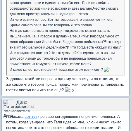
закон целостности и единства жив.Он есть.Если не любить
совершенство жизни,не возможно видеть цельно.Честно сказать
для меня приоткрылась лишь одна грань этого.
Из чего возник вопрос:Вот ты говоришь,что в мире нет ничего
,кроме самого себя.Ты это говоришь.Я это помню.
Но я до сих пор мыслю проекциями,если это можно назвать
мышлением.Т.е. я говорю и думаю на тебя -"Ты".Как отдельное от
меня образование.Иначе бы тебя для меня небыло,так?Что тогда
значит это цельное и деделимое?И что тогда есть каждый из нас?
Или каждого из нас нет?Нет отдельно!?Как сделать это явным
для себя,явным до того,чтобы я не поверил,а понял,осознал
причастность к тому,что нет ничего ,кроме меня?
И какое качество отношений тогда,при этом возникает?
Задавала такой же вопрос я одному человеку, и он ответил, то
же самое что говорит Гриша, продолжай практиковать, танцевать,
грести листья или что там ещё?
Дина
14 янв 2013
Написала
вот тут
про свое сегодняшнее неприятие человека. А
потом, когда увидела, что Галя идет ко мне, ключи несет, как-то...
поглотила чем-то это неприятие, обняла ее тонкими телами... И