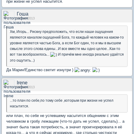
при жизни не успел насытится.
Гоша
14 янв 2013
Хм, Игорь... Рискну предположить, что если наши ощущения
являются каналом ощущений Бога, то каждый человек на каком-то
уровне является частью Бога, а если Бог один, то и мы в высшем
смысле этого слова едины...И все вместе мы одно целое...Как-то
вот так вообразилось...
И причём мне иногда реально удаётся
это ощутить...)
Да Марин!Единство светит изнутри )
Irene
14 янв 2013
...то плач по себе,по тому себе ,которым при жизни не успел
насытится.
или плач, по себе не успевшему насытится общением с этим
человеком в гробу лежащем (что-то дать не успел, сделать)... а
значит была такая потребность, а значит проигнорировала я её
когда-то... а что я сейчас игнорирую.. где столько честности