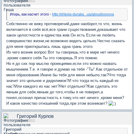
14 янв 2013
Игорь, как насчет этого -
http://shkola-duraka...ua/about/osnova
Собственно не вижу противоречий,даже наоборот,то что, жизнь
включается в себя всё,все грани существования,доказывает что
закон целостности и единства жив.Он есть.Если не любить
совершенство жизни,не возможно видеть цельно.Честно сказать
для меня приоткрылась лишь одна грань этого.
Из чего возник вопрос:Вот ты говоришь,что в мире нет ничего
,кроме самого себя.Ты это говоришь.Я это помню.
Но я до сих пор мыслю проекциями,если это можно назвать
мышлением.Т.е. я говорю и думаю на тебя -"Ты".Как отдельное от
меня образование.Иначе бы тебя для меня небыло,так?Что тогда
значит это цельное и деделимое?И что тогда есть каждый из
нас?Или каждого из нас нет?Нет отдельно!?Как сделать это
явным для себя,явным до того,чтобы я не поверил,а
понял,осознал причастность к тому,что нет ничего ,кроме меня?
И какое качество отношений тогда,при этом возникает?
Григорий Курлов
14 янв 2013
Собственно не вижу противоречий...