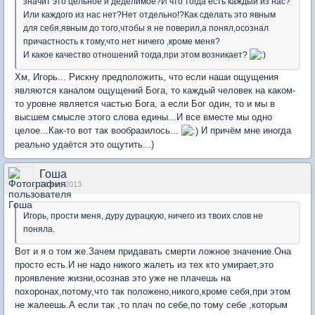
значит это цельное и деделимое?И что тогда есть каждый из нас?
Или каждого из нас нет?Нет отдельно!?Как сделать это явным
для себя,явным до того,чтобы я не поверил,а понял,осознал
причастность к тому,что нет ничего ,кроме меня?
И какое качество отношений тогда,при этом возникает?
Хм, Игорь... Рискну предположить, что если наши ощущения
являются каналом ощущений Бога, то каждый человек на каком-
то уровне является частью Бога, а если Бог один, то и мы в
высшем смысле этого слова едины...И все вместе мы одно
целое...Как-то вот так вообразилось...
И причём мне иногда
реально удаётся это ощутить...)
Гоша
14 янв 2013
Игорь, прости меня, дуру дурацкую, ничего из твоих слов не
поняла.
Вот и я о том же.Зачем придавать смерти ложное значение.Она
просто есть.И не надо никого жалеть из тех кто умирает,это
проявление жизни,осознав это уже не плачешь на
похоронах,потому,что так положено,никого,кроме себя,при этом
не жалеешь.А если так ,то плач по себе,по тому себе ,которым