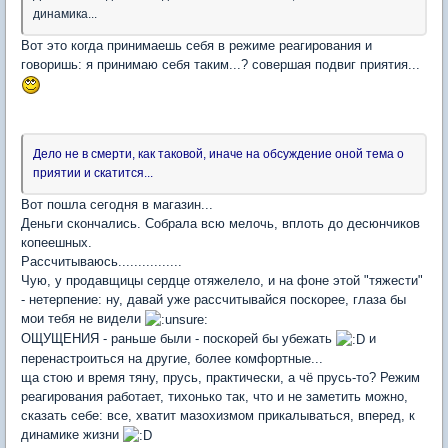
динамика...
Вот это когда принимаешь себя в режиме реагирования и
говоришь: я принимаю себя таким...? совершая подвиг приятия...
Дело не в смерти, как таковой, иначе на обсуждение оной тема о
приятии и скатится...
Вот пошла сегодня в магазин...
Деньги скончались. Собрала всю мелочь, вплоть до десюнчиков
копеешных.
Рассчитываюсь................
Чую, у продавщицы сердце отяжелело, и на фоне этой "тяжести"
- нетерпение: ну, давай уже рассчитывайся поскорее, глаза бы
мои тебя не видели
ОЩУЩЕНИЯ - раньше были - поскорей бы убежать
и
перенастроиться на другие, более комфортные...
ща стою и время тяну, прусь, практически, а чё прусь-то? Режим
реагирования работает, тихонько так, что и не заметить можно,
сказать себе: все, хватит мазохизмом прикалываться, вперед, к
динамике жизни