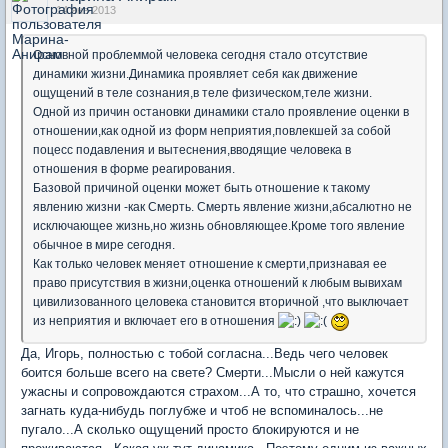
14 янв 2013
Основной проблеммой человека сегодня стало отсутствие
динамики жизни.Динамика проявляет себя как движение
ощущений в теле сознания,в теле физическом,теле жизни.
Одной из причин остановки динамики стало проявление оценки в
отношении,как одной из форм неприятия,повлекшей за собой
поцесс подавления и вытеснения,вводящие человека в
отношения в форме реагирования.
Базовой причиной оценки может быть отношение к такому
явлению жизни -как Смерть. Смерть явление жизни,абсалютно не
исключающее жизнь,но жизнь обновляющее.Кроме того явление
обычное в мире сегодня.
Как только человек меняет отношение к смерти,признавая ее
право присутствия в жизни,оценка отношений к любым вывихам
цивилизованного целовека становится вторичной ,что выключает
из неприятия и включает его в отношения
Да, Игорь, полностью с тобой согласна...Ведь чего человек
боится больше всего на свете? Смерти...Мысли о ней кажутся
ужасны и сопровождаются страхом...А то, что страшно, хочется
загнать куда-нибудь поглубже и чтоб не вспоминалось...не
пугало...А сколько ощущений просто блокируются и не