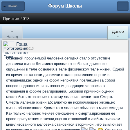
Форум Школы
← Школа Холистического Сознания
Приятие 2013
«
Далее
Назад
»
Гоша
14 янв 2013
Основной проблеммой человека сегодня стало отсутствие
динамики жизни.Динамика проявляет себя как движение
ощущений в теле сознания,в теле физическом,теле жизни. Одной
из причин остановки динамики стало проявление оценки в
отношении,как одной из форм неприятия,повлекшей за собой
поцесс подавления и вытеснения,вводящие человека в
отношения в форме реагирования. Базовой причиной оценки
может быть отношение к такому явлению жизни -как Смерть.
Смерть явление жизни,абсалютно не исключающее жизнь,но
жизнь обновляющее.Кроме того явление обычное в мире сегодня.
Как только человек меняет отношение к смерти,признавая ее
право присутствия в жизни,оценка отношений к любым вывихам
цивилизованного целовека становится вторичной ,что выключает
из неприятия и включает его в отношения
Как то так