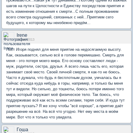
проживаются...Какая уж тут динамика...Поэтому одним из важных
шагов на пути к Целостности и Единству посредством приятия и
есть изменение отношения к смерти...С полным проживанием
всего спектра ощущений, связанных с ней...Приятием сего
будущего, к которому мы неизбежно придём...
Irene
14 янв 2013
Пост Игоря поднял для меня приятие на недосягаемую высоту.
Как, оказывается, сильно всё в голове перемешано. Смерть для
меня - это потеря моего мира. Его основу составляют люди -
муж, родители, сестра, друзья. А всего лишь часть его, которая
занимает своё место. Своей личной смерти, я как-то не боюсь.
Часто я думала, что будь я бесплотным духом, умчалась бы я
сейчас отсюда куда нибудь в горы, например, и только бы меня
тут и видели. Но сильно, до тошноты, боюсь потери именно того
мира, который окружает моё физическое тело. Так боюсь, что
поддерживаю всё как есть всеми силами, теряя себя. И куда тут
приятие пускать? Я же хочу чтобы "всё хорошо", а приятие даёт
разрешение на всё. На всё что угодно. Нет ему места в моём
мире. Вот что я только что увидела.
Гоша