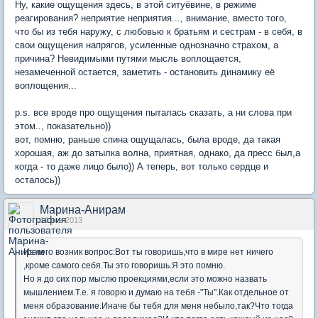
Ну, какие ощущения здесь, в этой ситуёвине, в режиме
реагирования? неприятие неприятия..., внимание, вместо того,
что бы из тебя наружу, с любовью к братьям и сестрам - в себя, в
свои ощущения напрягов, усиленные однозначно страхом, а
причина? Невидимыми путями мысль воплощается,
незамеченной остается, заметить - остановить динамику её
воплощения...
p.s. все вроде про ощущения пыталась сказать, а ни слова при
этом.., показательно))
вот, помню, раньше спина ощущалась, была вроде, да такая
хорошая, аж до затылка волна, приятная, однако, да пресс был,а
когда - то даже лицо было)) А теперь, вот только сердце и
осталось))
Марина-Анирам
14 янв 2013
Из чего возник вопрос:Вот ты говоришь,что в мире нет ничего
,кроме самого себя.Ты это говоришь.Я это помню.
Но я до сих пор мыслю проекциями,если это можно назвать
мышлением.Т.е. я говорю и думаю на тебя -"Ты".Как отдельное от
меня образование.Иначе бы тебя для меня небыло,так?Что тогда