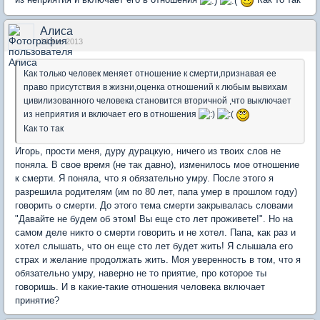
Алиса
14 янв 2013
Как только человек меняет отношение к смерти,признавая ее
право присутствия в жизни,оценка отношений к любым вывихам
цивилизованного человека становится вторичной ,что выключает
из неприятия и включает его в отношения
Как то так
Игорь, прости меня, дуру дурацкую, ничего из твоих слов не
поняла. В свое время (не так давно), изменилось мое отношение
к смерти. Я поняла, что я обязательно умру. После этого я
разрешила родителям (им по 80 лет, папа умер в прошлом году)
говорить о смерти. До этого тема смерти закрывалась словами
"Давайте не будем об этом! Вы еще сто лет проживете!". Но на
самом деле никто о смерти говорить и не хотел. Папа, как раз и
хотел слышать, что он еще сто лет будет жить! Я слышала его
страх и желание продолжать жить. Моя уверенность в том, что я
обязательно умру, наверно не то приятие, про которое ты
говоришь. И в какие-такие отношения человека включает
принятие?