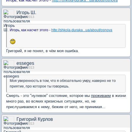
Игорь, как насчет этого -
http://shkola-duraka...ua/about/osnova
Игорь Ш.
14 янв 2013
Игорь, как насчет этого -
http://shkola-duraka...ua/about/osnova
Григорий, я не понял, в чём моя ошибка.
esseges
14 янв 2013
Моя уверенность в том, что я обязательно умру, наверно не то
приятие, про которое ты говоришь.
Смерть - это "нулевое" состояние, которое мы
проживаем
в жизни
много раз, во всяких кризисных ситуациях, но, не
прислушиваемся к нему, бежим от него, не принимая...
Григорий Курлов
14 янв 2013