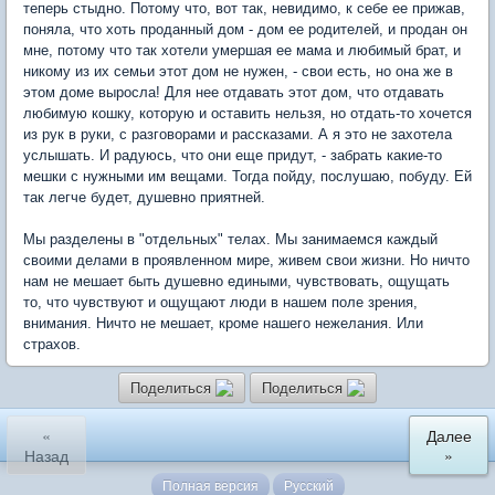
теперь стыдно. Потому что, вот так, невидимо, к себе ее прижав,
поняла, что хоть проданный дом - дом ее родителей, и продан он
мне, потому что так хотели умершая ее мама и любимый брат, и
никому из их семьи этот дом не нужен, - свои есть, но она же в
этом доме выросла! Для нее отдавать этот дом, что отдавать
любимую кошку, которую и оставить нельзя, но отдать-то хочется
из рук в руки, с разговорами и рассказами. А я это не захотела
услышать. И радуюсь, что они еще придут, - забрать какие-то
мешки с нужными им вещами. Тогда пойду, послушаю, побуду. Ей
так легче будет, душевно приятней.
Мы разделены в "отдельных" телах. Мы занимаемся каждый
своими делами в проявленном мире, живем свои жизни. Но ничто
нам не мешает быть душевно едиными, чувствовать, ощущать
то, что чувствуют и ощущают люди в нашем поле зрения,
внимания. Ничто не мешает, кроме нашего нежелания. Или
страхов.
Поделиться
Поделиться
«
Далее
Назад
»
Полная версия
Русский