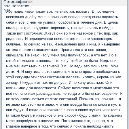
04 ноя 2009
Хоу поделиться таким вот, не знаю как назвать. В последние
несколько дней у меня в привычку вошло перед сном ощущать
себя и всё, с чем не успела поработать в течение дня. В целом
налицо острая неудовлетвореннсть, горькая печаль и обида.
Такие вот состояния. Живут они во мне наверное с тех пор, как
родилась. И периодически появляются в своем ужасающем
обличье. Но сейчас не так. Я намерянно шла к ним, я намерянно
хотела с ними познакомиться. Проживала эти состояния,
ощущала. Не знаю что у меня там получалось, а что нет. Но в
какой-то момент я поняла, что хочу чтоб их не было. Ведь они
мне мешают быть счастливой. Хм. Но ведь это мои части. Мои
дети. Я. И ощутила в этот момент, что мне просто необходимо с
этой секунды эти свои состояния лелеять, холить, беречь их как
зеницу. Никуда я от них не денусь. И не хочу деваться. Они
нужны мне для целостности. Сейчас возможно я ментально это
всё по полочкам раскладываю, но тогда это было как озарение. Я
не хочу отказываться от этих состояний. Прожить их, принять - я
не знаю как это - но я знаю, что они всегда были со мной и пусть
они будут. И когда они появятся снова в своих жутких ипостасях
(а такое будет, и наверное очень скоро) - буду с ними, по крайней
мере попробую что получится. Пока писала это, поняла, что
главное наверное в том, что сейчас я поняла необходимость