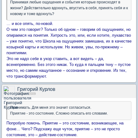
Принимая любые ощущения и события которые происходят в
жизни? Действительно вдохнуть, впустить в себя, принять себя и к
новому и тоже вдохнуть?
… и все опять, по-новой.
О чем это говорит? Только об одном – говорим об ощущениях, но
опираемся на понятия. Хитрость это, или, если хотите, лукавство
– уже понятно, что Школа на ощущениях замешана, их в качестве
козырной карты и используем. Но живем, увы, по-прежнему –
понятиями.
Это не надо себе в укор ставить, а вот видеть – да,
всенепременно. Без этого никак. То куда я пальцем ткну – пустое
место, но самим нащупанное – осознание и откровение. Из тех,
что трансформируют.
Григорий Курлов
03 ноя 2009
Принимать. Для меня это значит согласиться.
Приятие - это состояние. Сложно описать его словами.
Попробую помочь. Приятие – это состояние, возникающее, на
фоне… Чего? Подскажу еще чуток, приятие – это не просто
состояние, это – действие-состояние.