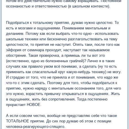
потом его действительно нужно самому взращивать. Постоянной
осознаностью и ответственностью (в школьном контексте).
Подобраться к тотальному приятию, думаю нужно целостно. То
есть и мозгами и ощущениями. Пониманием ментальным и
деланием. Потому как если выбрать что-то одно - использовать
школьные техники или бесконечно разглагольствовать на тему
целостности, то приятия не наступит. Опять таки, после того как
эйфория от семинара проходит, наступает так называемое
обострение. Такая проверочка, а примешь ли ты вот это
(естественно, одно из болезненных граблей)? Лично я в таких
случаях как правило умом всё понимаю, а сделать (ну то есть
применить как спасательный круг какую-нибудь технику) не могу.
И страдаю от того, что не приняла и от понимания, что надо же
что-то с этим сделать. Поэтому для того, чтобы подобраться к
приятию, нужно наряду с ментальным осознанием того, для чего
это нужно, взрастить привычку открываться в ощущениях. Жить
в ощущениях, жить без сопротивления. Тогда постепенно
прорастает НОВОЕ.
А если совсем честно, вообще не представляю себе что такое
ТОТАЛЬНОЕ приятие. До сих пор думаю об этом с позиции
человека-реагирующего-спящего.