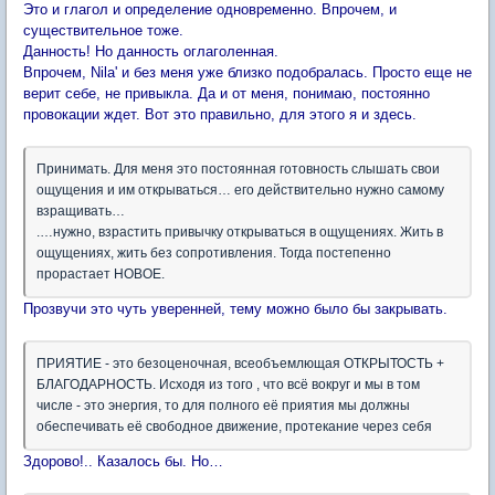
Это и глагол и определение одновременно. Впрочем, и
существительное тоже.
Данность! Но данность оглаголенная.
Впрочем, Nila' и без меня уже близко подобралась. Просто еще не
верит себе, не привыкла. Да и от меня, понимаю, постоянно
провокации ждет. Вот это правильно, для этого я и здесь.
Принимать. Для меня это постоянная готовность слышать свои
ощущения и им открываться… его действительно нужно самому
взращивать…
.…нужно, взрастить привычку открываться в ощущениях. Жить в
ощущениях, жить без сопротивления. Тогда постепенно
прорастает НОВОЕ.
Прозвучи это чуть уверенней, тему можно было бы закрывать.
ПРИЯТИЕ - это безоценочная, всеобъемлющая ОТКРЫТОСТЬ +
БЛАГОДАРНОСТЬ. Исходя из того , что всё вокруг и мы в том
числе - это энергия, то для полного её приятия мы должны
обеспечивать её свободное движение, протекание через себя
Здорово!.. Казалось бы. Но…