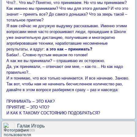
Что?.. Что мы? Понятно, что принимаем. Но что мы принимаем?
Как именно мы принимаем? Что мы для этого делаем? И что это
значит – принять все? До самого донышка? Что за зверь такой –
тотальное приятие?
Я вам сейчас не досужую выдумку рассказываю. Именно этими
вопросами меня часто огорошивают люди, прошедшие в Школе
уже значительную дистанцию, получившие и многократно
апробировавшие техники, наработавшие несомненные
результаты, и вдруг:
а это как – принимать?
Бабах!.. Словно пустым мешком по голове!
А как же вы принимали? – спрашиваю их осторожно.
Да, уж принимали, – отвечают они мне, – как-то... Но как надо
правильно?..
И я понимаю, что все только начинается. И все начинаю. Заново.
Так вот, чтобы нам не начинать бесчисленное количество раз,
давайте в этом вопросе разберемся сразу – раз и навсегда:
ПРИНИМАТЬ – ЭТО КАК?
ПРИЯТИЕ – ЭТО ЧТО?
И КАК К ТАКОМУ СОСТОЯНИЮ ПОДОБРАТЬСЯ?
Галак Игорь
27 окт 2009