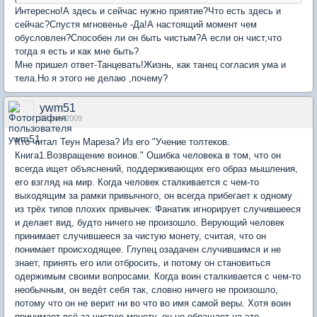
Интересно!А здесь и сейчас нужно приятие?Что есть здесь и
сейчас?Спустя мгновенье -Да!А настоящий момент чем
обусловлен?Способен ли он быть чистым?А если он чист,что
тогда я есть и как мне быть?
Мне пришел ответ-Танцевать!Жизнь, как танец согласия ума и
тела.Но я этого не делаю ,почему?
ywm51
07 ноя 2009
Кто читал Теун Мареза? Из его "Учение толтеков.
Книга1.Возвращение воинов." Ошибка человека в том, что он
всегда ищет объяснений, поддерживающих его образ мышления,
его взгляд на мир. Когда человек сталкивается с чем-то
выходящим за рамки привычного, он всегда прибегает к одному
из трёх типов плохих привычек: Фанатик игнорирует случившееся
и делает вид, будто ничего не произошло. Верующий человек
принимает случившееся за чистую монету, считая, что он
понимает происходящее. Глупец озадачен случившимся и не
знает, принять его или отбросить, и потому он становиться
одержимым своими вопросами. Когда воин сталкивается с чем-то
необычным, он ведёт себя так, словно ничего не произошло,
потому что он не верит ни во что во имя самой веры. Хотя воин
принимает всё за чистую монету, он не обращает на это