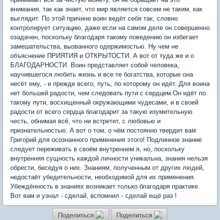
внимания, так как знает, что мир является совсем не таким, как
выглядит. По этой причине воин ведёт себя так, словно
контролирует ситуацию, даже если на самом деле он совершенно
озадачен, поскольку благодаря такому поведению он избегает
замешательства, вызванного одержимостью. Ну чем не
объяснение ПРИЯТИЯ и ОТКРЫТОСТИ. А вот от туда же и о
БЛАГОДАРНОСТИ. Воин представляет собой человека,
научившегося любить жизнь и все те богатства, которые она
несёт ему, - и прежде всего, путь, по которому он идёт. Для воина
нет большей радости, чем следовать пути с сердцем.Он идёт по
такому пути, восхищенный окружающими чудесами, и в своей
радости от всего сердца благодарит за такую изумительную
честь, обнимая всё, что ни встретит, с любовью и
признательностью. А вот о том, о чём постоянно твердит вам
Григорий для осознанного применения этого! Подлинное знание
следует переживать в своём внутреннем я, но, поскольку
внутренняя сущность каждой личности уникальна, знания нельзя
обрести, беседуя о них. Знаниям, полученным от других людей,
недостаёт убедительности, необходимой для их применения.
Убеждённость в знаниях возникает только благодаря практике.
Вот вам и узнал - сделай, вспомнил - сделай ещё раз !
Поделиться
Поделиться