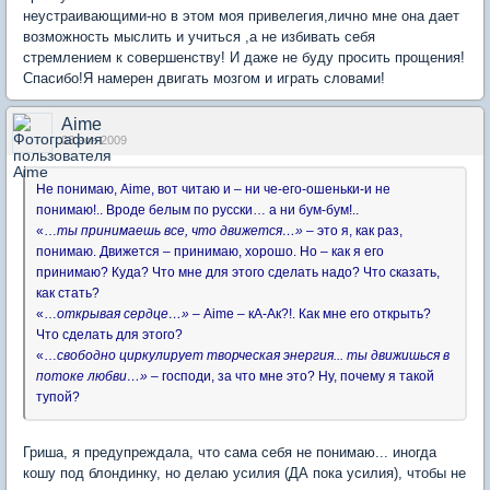
неустраивающими-но в этом моя привелегия,лично мне она дает
возможность мыслить и учиться ,а не избивать себя
стремлением к совершенству! И даже не буду просить прощения!
Спасибо!Я намерен двигать мозгом и играть словами!
Aime
03 ноя 2009
Не понимаю, Aime, вот читаю и – ни че-его-ошеньки-и не
понимаю!.. Вроде белым по русски… а ни бум-бум!..
«…
ты принимаешь все, что движется…»
– это я, как раз,
понимаю. Движется – принимаю, хорошо. Но – как я его
принимаю? Куда? Что мне для этого сделать надо? Что сказать,
как стать?
«…
открывая сердце…»
– Aime – кА-Ак?!. Как мне его открыть?
Что сделать для этого?
«…
свободно циркулирует творческая энергия... ты движишься в
потоке любви…»
– господи, за что мне это? Ну, почему я такой
тупой?
Гриша, я предупреждала, что сама себя не понимаю... иногда
кошу под блондинку, но делаю усилия (ДА пока усилия), чтобы не