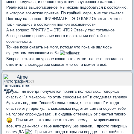
менее получаса, и полное отсутствие внутреннего даилога.
Реализовав вышеописанное, мы можем подобраться к состоянию,
в котором возможно приятие. По крайней мере, мне так кажется.
Поэтому на вопрос: ПРИНИМАТЬ – ЭТО КАК? Ответить можно
так - находясь в состоянии полной осознанности.
А на вопрос: ПРИЯТИЕ – ЭТО ЧТО? Отвечу так: тотальное
безоценочное проживание всего в состоянии всё той же
осознанности.
Точнее пока сказать не могу, потому что пока не являюсь
существом сознающим себя
.
Вопрос, кстати, на уровне коана: кто сможет на него правильно
ответить- впоследствии сможет многое, а может и всё.
Aime
27 окт 2009
Да уж... не всегда получается принять полностью... говоришь
счастью: "я макароны по этим соусом не ем" и отодвигая тарелку
бурчишь под нос: "спасибо ешьте сами, я не голоден" и тогда
счастье эту тарелку... с макронами под этим самым соусом тебе
на голову опрокидывает... и сидишь оптекаешь от счастья такого
. Принятие... это полное открытие всему... ты принимаешь
все, что движится к тебе навстречу без оценки... просто говоришь
всему ДА
. Принятие - когда открывая сердце... т.е. любишь