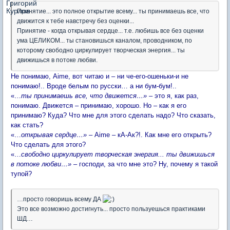
Принятие... это полное открытие всему... ты принимаешь все, что
движится к тебе навстречу без оценки...
Принятие - когда открывая сердце... т.е. любишь все без оценки
ума ЦЕЛИКОМ... ты становишься каналом, проводником, по
которому свободно циркулирует творческая энергия... ты
движишься в потоке любви.
Не понимаю, Aime, вот читаю и – ни че-его-ошеньки-и не
понимаю!.. Вроде белым по русски… а ни бум-бум!..
«…
ты принимаешь все, что движется…»
– это я, как раз,
понимаю. Движется – принимаю, хорошо. Но – как я его
принимаю? Куда? Что мне для этого сделать надо? Что сказать,
как стать?
«…
открывая сердце…»
– Aime – кА-Ак?!. Как мне его открыть?
Что сделать для этого?
«…
свободно циркулирует творческая энергия... ты движишься
в потоке любви…»
– господи, за что мне это? Ну, почему я такой
тупой?
…просто говоришь всему ДА
Это все возможно достигнуть... просто пользуешься практиками
ШД…