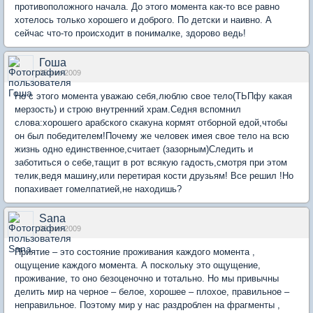
противоположного начала. До этого момента как-то все равно
хотелось только хорошего и доброго. По детски и наивно. А
сейчас что-то происходит в понималке, здорово ведь!
Гоша
05 ноя 2009
Но с этого момента уважаю себя,люблю свое тело(ТЬПфу какая
мерзость) и строю внутренний храм.Седня вспомнил
слова:хорошего арабского скакуна кормят отборной едой,чтобы
он был победителем!Почему же человек имея свое тело на всю
жизнь одно единственное,считает (зазорным)Следить и
заботиться о себе,тащит в рот всякую гадость,смотря при этом
телик,ведя машину,или перетирая кости друзьям! Все решил !Но
попахивает гомелпатией,не находишь?
Sana
06 ноя 2009
Приятие – это состояние проживания каждого момента ,
ощущение каждого момента. А поскольку это ощущение,
проживание, то оно безоценочно и тотально. Но мы привычны
делить мир на черное – белое, хорошее – плохое, правильное –
неправильное. Поэтому мир у нас раздроблен на фрагменты ,