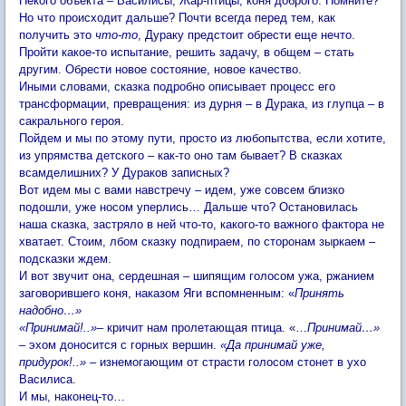
Некого объекта – Василисы, Жар-птицы, коня доброго. Помните?
Но что происходит дальше? Почти всегда перед тем, как
получить это
что-то
, Дураку предстоит обрести еще нечто.
Пройти какое-то испытание, решить задачу, в общем – стать
другим. Обрести новое состояние, новое качество.
Иными словами, сказка подробно описывает процесс его
трансформации, превращения: из дурня – в Дурака, из глупца – в
сакрального героя.
Пойдем и мы по этому пути, просто из любопытства, если хотите,
из упрямства детского – как-то оно там бывает? В сказках
всамделишних? У Дураков записных?
Вот идем мы с вами навстречу – идем, уже совсем близко
подошли, уже носом уперлись… Дальше что? Остановилась
наша сказка, застряло в ней что-то, какого-то важного фактора не
хватает. Стоим, лбом сказку подпираем, по сторонам зыркаем –
подсказки ждем.
И вот звучит она, сердешная – шипящим голосом ужа, ржанием
заговорившего коня, наказом Яги вспомненным: «
Принять
надобно…»
«Принимай!..»–
кричит нам пролетающая птица. «…
Принимай…»
– эхом доносится с горных вершин.
«Да принимай уже,
придурок!..» –
изнемогающим от страсти голосом стонет в ухо
Василиса.
И мы, наконец-то…