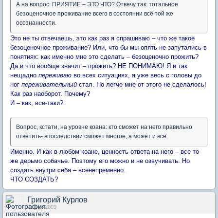
А на вопрос: ПРИЯТИЕ – ЭТО ЧТО? Отвечу так: тотальное
безоценочное проживание всего в состоянии всё той же
осознанности.
Это не ты отвечаешь, это как раз я спрашиваю – что же такое
безоценочное проживание? Или, что бы мы опять не запутались в
понятиях: как именно мне это сделать – безоценочно прожить?
Да и что вообще значит – прожить? НЕ ПОНИМАЮ! Я и так
нещадно
переживаю
во всех ситуациях, я уже весь с головы до
ног
переживательный
стал. Но легче мне от этого не сделалось!
Как раз наоборот. Почему?
И – как, все-таки?
Вопрос, кстати, на уровне коана: кто сможет на него правильно
ответить- впоследствии сможет многое, а может и всё.
Именно. И как в любом коане, ценность ответа на него – все то
же дерьмо собачье. Поэтому его можно и не озвучивать. Но
создать внутри себя – всенепременно.
ЧТО СОЗДАТЬ?
Григорий Курлов
03 ноя 2009