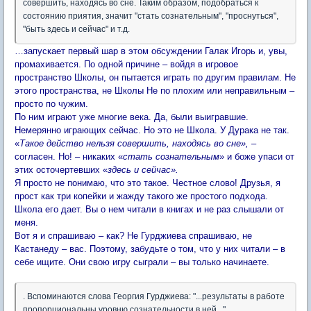
совершить, находясь во сне. Таким образом, подобраться к
состоянию приятия, значит "стать сознательным", "проснуться",
"быть здесь и сейчас" и т.д.
…запускает первый шар в этом обсуждении Галак Игорь и, увы,
промахивается. По одной причине – войдя в игровое
пространство Школы, он пытается играть по другим правилам. Не
этого пространства, не Школы Не по плохим или неправильным –
просто по чужим.
По ним играют уже многие века. Да, были выигравшие.
Немерянно играющих сейчас. Но это не Школа. У Дурака не так.
«
Такое действо нельзя совершить, находясь во сне»,
–
согласен. Но! – никаких «
стать сознательным
» и боже упаси от
этих осточертевших «
здесь и сейчас».
Я просто не понимаю, что это такое. Честное слово! Друзья, я
прост как три копейки и жажду такого же простого подхода.
Школа его дает. Вы о нем читали в книгах и не раз слышали от
меня.
Вот я и спрашиваю – как? Не Гурджиева спрашиваю, не
Кастанеду – вас. Поэтому, забудьте о том, что у них читали – в
себе ищите. Они свою игру сыграли – вы только начинаете.
. Вспоминаются слова Георгия Гурджиева: "...результаты в работе
пропорциональны уровню сознательности в ней..."