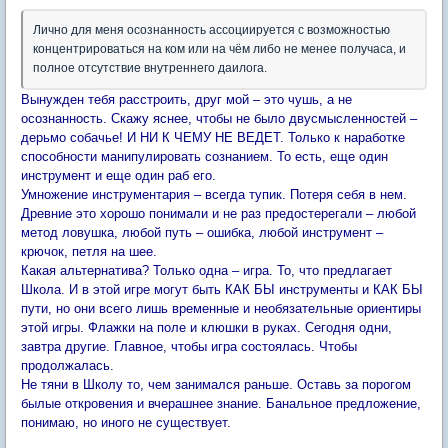
Лично для меня осознанность ассоциируется с возможностью
концентрироваться на ком или на чём либо не менее получаса, и
полное отсутствие внутреннего даилога.
Вынужден тебя расстроить, друг мой – это чушь, а не
осознанность. Скажу яснее, чтобы не было двусмысленностей –
дерьмо собачье! И НИ К ЧЕМУ НЕ ВЕДЕТ. Только к наработке
способности манипулировать сознанием. То есть, еще один
инструмент и еще один раб его.
Умножение инструментария – всегда тупик. Потеря себя в нем.
Древние это хорошо понимали и не раз предостерегали – любой
метод ловушка, любой путь – ошибка, любой инструмент –
крючок, петля на шее.
Какая альтернатива? Только одна – игра. То, что предлагает
Школа. И в этой игре могут быть КАК БЫ инструменты и КАК БЫ
пути, но они всего лишь временные и необязательные ориентиры
этой игры. Флажки на поле и клюшки в руках. Сегодня одни,
завтра другие. Главное, чтобы игра состоялась. Чтобы
продолжалась.
Не тяни в Школу то, чем занимался раньше. Оставь за порогом
былые откровения и вчерашнее знание. Банальное предложение,
понимаю, но иного не существует.