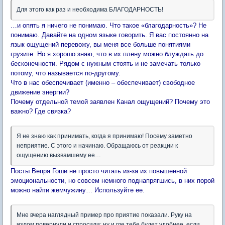
Для этого как раз и необходима БЛАГОДАРНОСТЬ!
…и опять я ничего не понимаю. Что такое «благодарность»? Не
понимаю. Давайте на одном языке говорить. Я вас постоянно на
язык ощущений перевожу, вы меня все больше понятиями
грузите. Но я хорошо знаю, что в их плену можно блуждать до
бесконечности. Рядом с нужным стоять и не замечать только
потому, что называется по-другому.
Что в нас обеспечивает (именно – обеспечивает) свободное
движение энергии?
Почему отдельной темой заявлен Канал ощущений? Почему это
важно? Где связка?
Я не знаю как принимать, когда я принимаю! Посему заметно
неприятие. С этого и начинаю. Обращаюсь от реакции к
ощущению вызвамшему ее…
Посты Вепря Гоши не просто читать из-за их повышенной
эмоциональности, но совсем немного поднапрягшись, в них порой
можно найти жемчужину… Используйте ее.
Мне вчера наглядный пример про приятие показали. Руку на
излом повернули и спросили: ну и где тебе будет удобнее, если