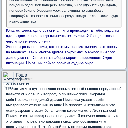
пойдешь вдоль или поперек? Конечно, было удобнее идти вдоль,
поперек больно. Хороший урок, запомнила не вышибешь.
Попробуйте, вопросы о приятии сразу отпадут, тело покажет куда
нужно двигаться.
Юна, осталось одно выяснить – что происходит в тебе, когда ты
вдоль движешься, когда плывешь по течению? И еще – вдоль
чего и по течению с чем?
Это не игра слов. Темы, которые мы рассматриваем выстроены
на нюансах. Как и многое другое вокруг нас. Черного и белого
давно уже нет. Сплошные наборы серого с переливом. Одни
интонации. Но от них сейчас зависит судьба мира.
Гоша
03 ноя 2009
Я заметил что нужное слово-весьма важный ньюанс передающий
полноту смысла! И к вопросу о приятии-слово "Укорение"
себя.Весьма невидимый дракон.Привычка укорять себя
выстраивает отношения на вине.На правоте и неприятии.А что
если разрешить всем быть такими какие мы есть?Без ньансов!
Прикинте какой парад планет получится!Я канечно понимаю ,что
это идеал!Но реально дающий повод для осознания -что
преступников нет!Я такой какой есть со всеми ньансами вас