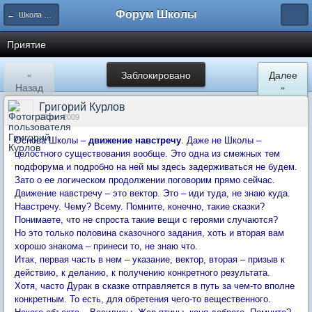
Форум Школы
← Школа Холистического Сознания
Приятие
«
Заблокировано
Далее
Назад
»
Григорий Курлов
27 окт 2009
Основа Школы –
движение навстречу
. Даже не Школы –
целостного существования вообще. Это одна из смежных тем
подфорума и подробно на ней мы здесь задерживаться не будем.
Зато о ее логическом продолжении поговорим прямо сейчас.
Движение навстречу – это вектор. Это – иди туда, не знаю куда.
Навстречу. Чему? Всему. Помните, конечно, такие сказки?
Понимаете, что не спроста такие вещи с героями случаются?
Но это только половина сказочного задания, хоть и вторая вам
хорошо знакома – принеси то, не знаю что.
Итак, первая часть в нем – указание, вектор, вторая – призыв к
действию, к деланию, к получению конкретного результата.
Хотя, часто Дурак в сказке отправляется в путь за чем-то вполне
конкретным. То есть, для обретения чего-то вещественного.