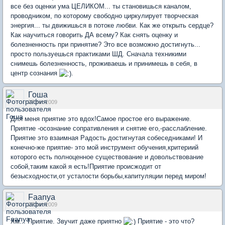
все без оценки ума ЦЕЛИКОМ... ты становишься каналом,
проводником, по которому свободно циркулирует творческая
энергия... ты движишься в потоке любви. Как же открыть сердце?
Как научиться говорить ДА всему? Как снять оценку и
болезненность при принятие? Это все возможно достигнуть...
просто пользуешься практиками ШД. Сначала техникими
снимешь болезненность, проживаешь и принимешь в себя, в
центр сознания
.
Гоша
27 окт 2009
Для меня приятие это вдох!Самое простое его выражение.
Приятие -осознание сопративления и снятие его,-расслабление.
Приятие это взаимная Радость достигнутая собеседниками! И
конечно-же приятие- это мой инструмент обучения,критериий
которого есть полноценное существование и довольствование
собой,таким какой я есть!Приятие происжодит от
безысходности,от усталости борьбы,капитуляции перед миром!
Faanya
27 окт 2009
Хм... Приятие. Звучит даже приятно
Приятие - это что?