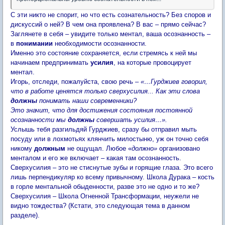
С эти никто не спорит, но что есть сознательность? Без споров и
дискуссий о ней? В чем она проявлена? В вас – прямо сейчас?
Заглянете в себя – увидите только ментал, ваша осознанность –
в
понимании
необходимости осознанности.
Именно это состояние сохраняется, если стремясь к ней мы
начинаем предпринимать
усилия
, на которые провоцирует
ментал.
Игорь, отследи, пожалуйста, свою речь –
«…Гурджиев говорил,
что в работе ценятся только сверхусилия... Как эти слова
должны
понимать наши современники?
Это значит, что для достижения состояния постоянной
осознанности мы
должны
совершать усилия…».
Услышь тебя разгильдяй Гурджиев, сразу бы отправил мыть
посуду или в лохмотьях клянчить милостыню, уж он точно себя
никому
должным
не ощущал. Любое «
должно»
организовано
менталом и его же включает – какая там осознанность.
Сверхусилия – это не стиснутые зубы и горящие глаза. Это всего
лишь перпендикуляр ко всему привычному. Школа Дурака – кость
в горле ментальной обыденности, разве это не одно и то же?
Сверхусилия – Школа Огненной Трансформации, неужели не
видно тождества? (Кстати, это следующая тема в данном
разделе).