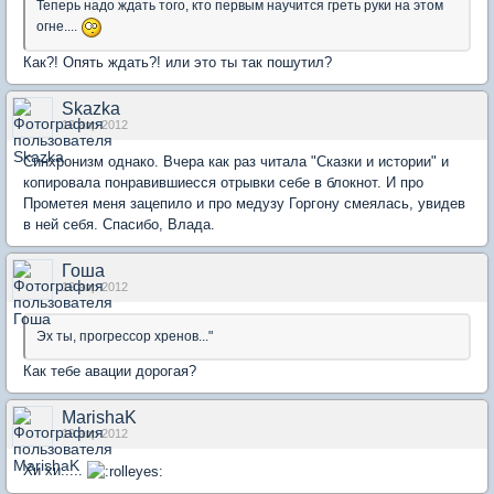
Теперь надо ждать того, кто первым научится греть руки на этом
огне....
Как?! Опять ждать?! или это ты так пошутил?
Skazka
19 апр 2012
Синхронизм однако. Вчера как раз читала "Сказки и истории" и
копировала понравившиесся отрывки себе в блокнот. И про
Прометея меня зацепило и про медузу Горгону смеялась, увидев
в ней себя. Спасибо, Влада.
Гоша
19 апр 2012
Эх ты, прогрессор хренов..."
Как тебе авации дорогая?
MarishaK
19 апр 2012
Хи хи.....