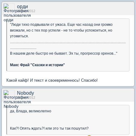
орди
20 апр 2012
"Люди тихо подвывали от ужаса. Еще час назад они громко
визжали, но с тех пор успели - не то чтобы успокоиться, но
утомиться.
...............................................................................................................................
.............................
В нашем деле быстро не бывает. Эх ты, прогрессор хренов..."
Макс Фрай "Сказки и истории"
Какой кайф! И текст и своевременнось! Спасибо!
Nobody
20 апр 2012
да, Влада, великолепно
Как?! Опять ждать?! или это ты так пошутил?