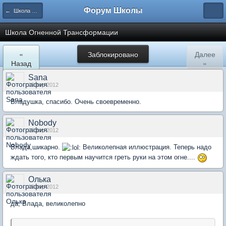
Форум Школы
← Школа Холистического Сознания
Школа Огненной Трансформации
«
Заблокировано
Далее
Назад
»
Sana
19 апр 2012
Владушка, спасибо. Очень своевременно.
Nobody
19 апр 2012
Влада,шикарно.
Великолепная иллюстрация. Теперь надо
ждать того, кто первым научится греть руки на этом огне....
Олька
19 апр 2012
да, Влада, великолепно