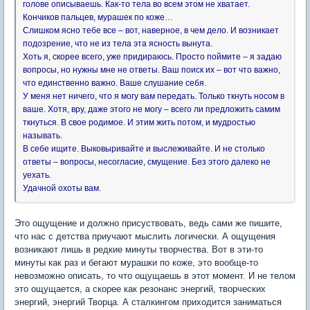
голове описываешь. Как-то тела во всем этом не хватает.
Кончиков пальцев, мурашек по коже…
Слишком ясно тебе все – вот, наверное, в чем дело. И возникает
подозрение, что не из тела эта ясность вынута.
Хоть я, скорее всего, уже придираюсь. Просто поймите – я задаю
вопросы, но нужны мне не ответы. Ваш поиск их – вот что важно,
что единственно важно. Ваше слушание себя.
У меня нет ничего, что я могу вам передать. Только ткнуть носом в
ваше. Хотя, вру, даже этого не могу – всего ли предложить самим
ткнуться. В свое родимое. И этим жить потом, и мудростью
называть.
В себе ищите. Выковыривайте и выслеживайте. И не столько
ответы – вопросы, несогласие, смущение. Без этого далеко не
уехать.
Удачной охоты вам.
Это ощущение и должно присуствовать, ведь сами же пишите,
что нас с детства приучают мыслить логически. А ощущения
возникают лишь в редкие минуты творчества. Вот в эти-то
минуты как раз и бегают мурашки по коже, это вообще-то
невозможно описать, то что ощущаешь в этот момент. И не телом
это ощущается, а скорее как резонанс энергий, творческих
энергий, энергий Творца. А сталкингом приходится заниматься