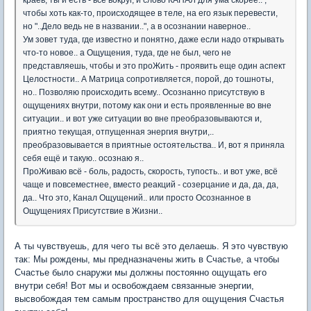
краев, ты и есть - все вокруг, и слово КАНАЛ для ума скорее.. ,
чтобы хоть как-то, происходящее в теле, на его язык перевести,
но "..Дело ведь не в названии..", а в осознании наверное..
Ум зовет туда, где известно и понятно, даже если надо открывать
что-то новое.. а Ощущения, туда, где не был, чего не
представляешь, чтобы и это проЖить - проявить еще один аспект
Целостности.. А Матрица сопротивляется, порой, до тошноты,
но.. Позволяю происходить всему.. Осознанно присутствую в
ощущениях внутри, потому как они и есть проявленные во вне
ситуации.. и вот уже ситуации во вне преобразовываются и,
приятно текущая, отпущенная энергия внутри,..
преобразовывается в приятные остоятельства.. И, вот я приняла
себя ещё и такую.. осознаю я..
ПроЖиваю всё - боль, радость, скорость, тупость.. и вот уже, всё
чаще и повсеместнее, вместо реакций - созерцание и да, да, да,
да.. Что это, Канал Ощущений.. или просто Осознанное в
Ощущениях Присутствие в Жизни..
А ты чувствуешь, для чего ты всё это делаешь. Я это чувствую
так: Мы рождены, мы предназначены жить в Счастье, а чтобы
Счастье было снаружи мы должны постоянно ощущать его
внутри себя! Вот мы и освобождаем связанные энергии,
высвобождая тем самым пространство для ощущения Счастья