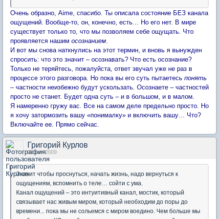
Очень образно, Aime, спасибо. Ты описала состояние БЕЗ канала
ощущений. Вообще-то, он, конечно, есть… Но его нет. В мире
существует только то, что мы позволяем себе ощущать. Что
проявляется нашим
осознанием
.
И вот мы снова наткнулись на этот термин, и вновь я вынужден
спросить: что это значит – осознавать? Что есть осознание?
Только не теряйтесь, пожалуйста, ответ звучал уже не раз в
процессе этого разговора. Но пока вы его суть пытаетесь
понять
– частности неизбежно будут ускользать. Осознаете – частностей
просто не станет. Будет одна суть – и в большом, и в малом.
Я намеренно гружу вас. Все на самом деле предельно просто. Но
я хочу затормозить вашу «понималку» и включить вашу… Что?
Включайте ее. Прямо сейчас.
Григорий Курлов
03 ноя 2009
Значит чтобы проснуться, начать жизнь, надо вернуться к
ощущениям, вспомнить о теле… сойти с ума.
Канал ощущений – это интуитивный канал, мостик, который
связывает нас живым миром, который необходим до поры до
времени... пока мы не сольемся с миром воедино. Чем больше мы