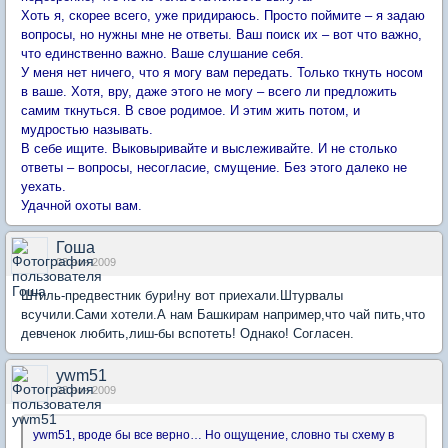
Хоть я, скорее всего, уже придираюсь. Просто поймите – я задаю
вопросы, но нужны мне не ответы. Ваш поиск их – вот что важно,
что единственно важно. Ваше слушание себя.
У меня нет ничего, что я могу вам передать. Только ткнуть носом
в ваше. Хотя, вру, даже этого не могу – всего ли предложить
самим ткнуться. В свое родимое. И этим жить потом, и
мудростью называть.
В себе ищите. Выковыривайте и выслеживайте. И не столько
ответы – вопросы, несогласие, смущение. Без этого далеко не
уехать.
Удачной охоты вам.
Гоша
03 ноя 2009
Штиль-предвестник бури!ну вот приехали.Штурвалы
всучили.Сами хотели.А нам Башкирам например,что чай пить,что
девченок любить,лиш-бы вспотеть! Однако! Согласен.
ywm51
03 ноя 2009
ywm51, вроде бы все верно… Но ощущение, словно ты схему в