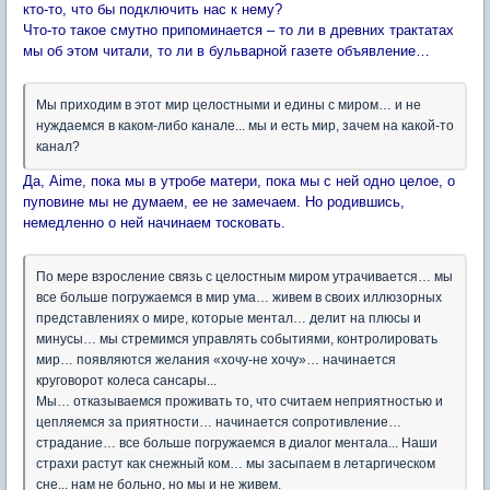
кто-то, что бы подключить нас к нему?
Что-то такое смутно припоминается – то ли в древних трактатах
мы об этом читали, то ли в бульварной газете объявление…
Мы приходим в этот мир целостными и едины с миром… и не
нуждаемся в каком-либо канале... мы и есть мир, зачем на какой-то
канал?
Да, Aime, пока мы в утробе матери, пока мы с ней одно целое, о
пуповине мы не думаем, ее не замечаем. Но родившись,
немедленно о ней начинаем тосковать.
По мере взросление связь с целостным миром утрачивается… мы
все больше погружаемся в мир ума… живем в своих иллюзорных
представлениях о мире, которые ментал… делит на плюсы и
минусы… мы стремимся управлять событиями, контролировать
мир… появляются желания «хочу-не хочу»… начинается
круговорот колеса сансары...
Мы… отказываемся проживать то, что считаем неприятностью и
цепляемся за приятности… начинается сопротивление…
страдание… все больше погружаемся в диалог ментала... Наши
страхи растут как снежный ком… мы засыпаем в летаргическом
сне... нам не больно, но мы и не живем.