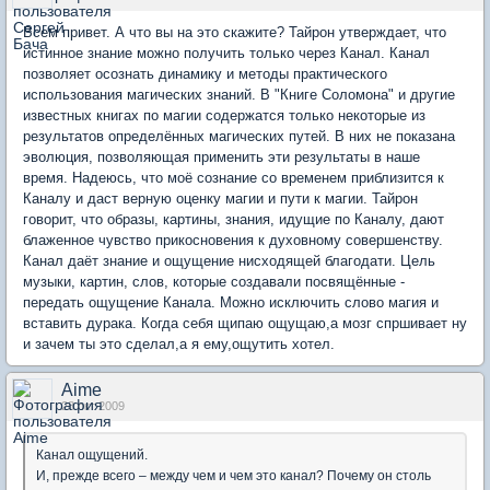
Всем привет. А что вы на это скажите? Тайрон утверждает, что
истинное знание можно получить только через Канал. Канал
позволяет осознать динамику и методы практического
использования магических знаний. В "Книге Соломона" и другие
известных книгах по магии содержатся только некоторые из
результатов определённых магических путей. В них не показана
эволюция, позволяющая применить эти результаты в наше
время. Надеюсь, что моё сознание со временем приблизится к
Каналу и даст верную оценку магии и пути к магии. Тайрон
говорит, что образы, картины, знания, идущие по Каналу, дают
блаженное чувство прикосновения к духовному совершенству.
Канал даёт знание и ощущение нисходящей благодати. Цель
музыки, картин, слов, которые создавали посвящённые -
передать ощущение Канала. Можно исключить слово магия и
вставить дурака. Когда себя щипаю ощущаю,а мозг спршивает ну
и зачем ты это сделал,а я ему,ощутить хотел.
Aime
28 окт 2009
Канал ощущений.
И, прежде всего – между чем и чем это канал? Почему он столь