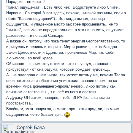
Парадокс - он и есть!
"Канал ощущений".. Есть либо нет.. Бодрствуете либо Спите..
Нирвана - Сансара! А вот здесь, похоже, никакой разницы, если в
нём(в "Канале ощущений").. Вот когда выпал, разница
ощущается.. и упаденное место быстрее просмеивать.. не то
"шишка", весьма не парадоксальная, а что ни на есть, ощутимая..
разовьется.. и по всей Сансаре..
А важен он, потому, что пока течет энергия беспрепятственно, то
и рисуешь и лепишь и творишь Мир играючи.., т.е. соблюдая
Закон Целостности и Единства, проявляешь Мир, т.е. Себя,
любимого.. во всей красе..
Объясняет - своим отсутствием - что ты уснул, а спасает -
присутствуя - от сна разума, который рождает чудовищ..
А.. не полслова о нём нигде, так может потому же, почему Тесла
свои некоторые изобретения уничтожил.. знание о нем, не ко
времени мира донынешнего-проявленного.. либо потому как,
слишком естественен.., т.е. всё из него и состоит..
А Дураку ОН затем, наверно, чтобы ИГРАТЬ.. в качестве
пространства..
Вообщем, мозг напрягла, а может зря.. хотя вряд ли, по моим
ощущениям, чё-то бывает зря..
Сергей Бача
27 окт 2009