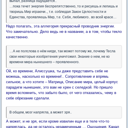
выпал, разница ощущается..
…пока течет энергия беспрепятственно, то и рисуешь и лепишь и
творишь Мир играючи.., т.е. соблюдая Закон Целостности и
Единства, проявляешь Мир, т.е. Себя, любимого.. во всей красе…
Надо полагать, эта аллегория прекрасный проводник энергии.
Что замечательно. Дело ведь не в названии, а в том, чтобы текло
качественно.
…А не полслова о нём нигде, так может потому же, почему Тесла
свои некоторые изобретения уничтожил. Знание о нем, не ко
времени мира нынешнего – проявленного.
Ой, ко времени, Алиссушка, ты даже представить себе не
можешь, насколько ко времени!.. Сопротивление и впрямь
сильное, а что хотите – Матрица, Описание мира, целый корпус
парадигм нынешних, это вам не хрен с селедкой. Но пришло
время вспомнить, что забыто было, от чего отказались, чему в
себе обрезание сделали.
В общем, мозг напрягла, а может зря..
А может, и не зря, если кроме извилин еще и в теле что-то
напряглась, да не осталось незамеченным … Ощущения. Канал