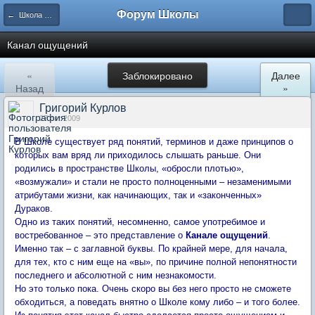
Форум Школы
← Школа Холистического Сознания
Канал ощущений
«
Заблокировано
Далее
Назад
»
Григорий Курлов
27 окт 2009
В Школе существует ряд понятий, терминов и даже принципов о
которых вам вряд ли приходилось слышать раньше. Они
родились в пространстве Школы, «обросли плотью»,
«возмужали» и стали не просто полноценными – незаменимыми
атрибутами жизни, как начинающих, так и «законченных»
Дураков.
Одно из таких понятий, несомненно, самое употребимое и
востребованное – это представление о
Канале ощущений
.
Именно так – с заглавной буквы. По крайней мере, для начала,
для тех, кто с ним еще на «вы», по причине полной непонятности
последнего и абсолютной с ним незнакомости.
Но это только пока. Очень скоро вы без него просто не сможете
обходиться, а поведать внятно о Школе кому либо – и того более.