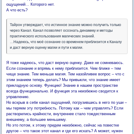
ощущений… Которого нет.
А что есть?
Тайрон утверждает, что истинное знание можно получить только
через Канал. Канал позволяет осознать динамику и методы
практического использования магических знаний.
…Надеюсь, что моё сознание со временем приблизится к Каналу
и даст верную оценку магии и пути к магии.
Я тоже надеюсь, что даст верную оценку. Даже не сомневаюсь.
Если сознание и впрямь к нему приблизится. Чем ближе – тем
чище знание. Тем меньше магия. Тем назойливее вопрос – что с
этим знанием теперь делать? Мы привыкли, что знание имеет
прикладную основу. Функцию! Знание в нашем пространстве
всегда функционально. И функция эта неизбежно сводится к
управлению.
Но вскрыв в себе канал ощущений, погрузившись в него по уши –
мы теряем эту потребность. Потому как – чем управлять? Если
растворились крайности, внутреннее стало тождественным
внешнему, а большее меньшему.
Но это потом, к этому придем неизбежно, сейчас на повестке
другое – что такое этот канал и где его искать? А может, нужен