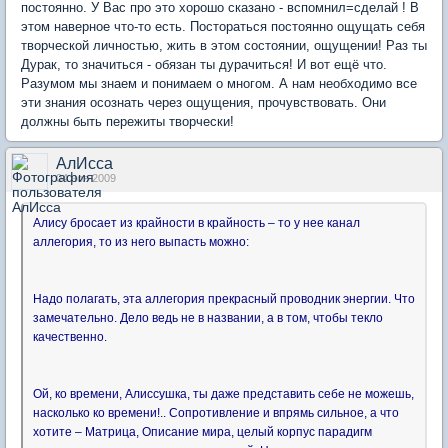
постоянно. У Вас про это хорошо сказано - вспомнил=сделай ! В
этом наверное что-то есть. Постораться постоянно ощущать себя
творческой личностью, жить в этом состоянии, ощущении! Раз ты
Дурак, то значиться - обязан ты дурачиться! И вот ещё что.
Разумом мы знаем и понимаем о многом. А нам необходимо все
эти знания осознать через ощущения, прочувствовать. Они
должны быть пережиты творчески!
АлИсса
04 ноя 2009
Алису бросает из крайности в крайность – то у нее канал
аллегория, то из него выпасть можно:
Надо полагать, эта аллегория прекрасный проводник энергии. Что
замечательно. Дело ведь не в названии, а в том, чтобы текло
качественно.
Ой, ко времени, Алиссушка, ты даже представить себе не можешь,
насколько ко времени!.. Сопротивление и впрямь сильное, а что
хотите – Матрица, Описание мира, целый корпус парадигм