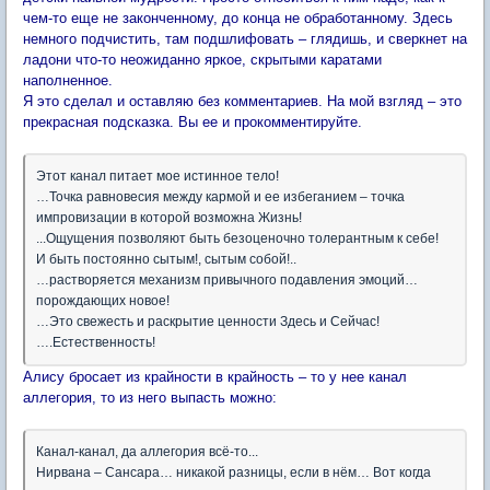
чем-то еще не законченному, до конца не обработанному. Здесь
немного подчистить, там подшлифовать – глядишь, и сверкнет на
ладони что-то неожиданно яркое, скрытыми каратами
наполненное.
Я это сделал и оставляю без комментариев. На мой взгляд – это
прекрасная подсказка. Вы ее и прокомментируйте.
Этот канал питает мое истинное тело!
…Точка равновесия между кармой и ее избеганием – точка
импровизации в которой возможна Жизнь!
...Ощущения позволяют быть безоценочно толерантным к себе!
И быть постоянно сытым!, сытым собой!..
…растворяется механизм привычного подавления эмоций…
порождающих новое!
…Это свежесть и раскрытие ценности Здесь и Сейчас!
….Естественность!
Алису бросает из крайности в крайность – то у нее канал
аллегория, то из него выпасть можно:
Канал-канал, да аллегория всё-то...
Нирвана – Сансара… никакой разницы, если в нём… Вот когда