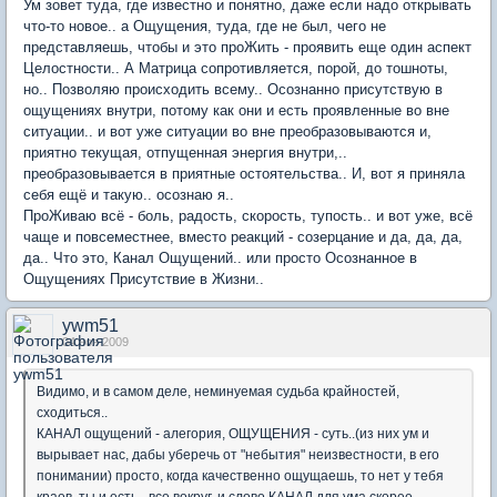
Ум зовет туда, где известно и понятно, даже если надо открывать
что-то новое.. а Ощущения, туда, где не был, чего не
представляешь, чтобы и это проЖить - проявить еще один аспект
Целостности.. А Матрица сопротивляется, порой, до тошноты,
но.. Позволяю происходить всему.. Осознанно присутствую в
ощущениях внутри, потому как они и есть проявленные во вне
ситуации.. и вот уже ситуации во вне преобразовываются и,
приятно текущая, отпущенная энергия внутри,..
преобразовывается в приятные остоятельства.. И, вот я приняла
себя ещё и такую.. осознаю я..
ПроЖиваю всё - боль, радость, скорость, тупость.. и вот уже, всё
чаще и повсеместнее, вместо реакций - созерцание и да, да, да,
да.. Что это, Канал Ощущений.. или просто Осознанное в
Ощущениях Присутствие в Жизни..
ywm51
04 ноя 2009
Видимо, и в самом деле, неминуемая судьба крайностей,
сходиться..
КАНАЛ ощущений - алегория, ОЩУЩЕНИЯ - суть..(из них ум и
вырывает нас, дабы уберечь от "небытия" неизвестности, в его
понимании) просто, когда качественно ощущаешь, то нет у тебя