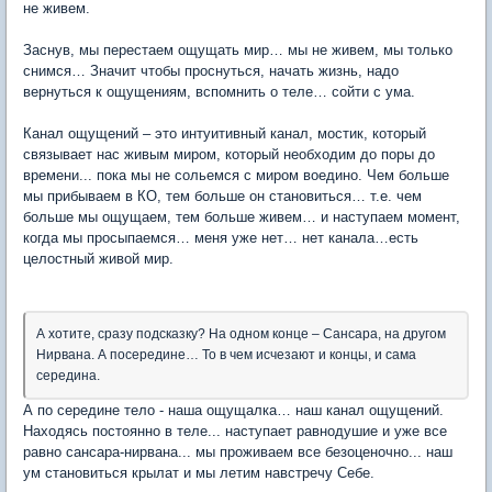
не живем.
Заснув, мы перестаем ощущать мир… мы не живем, мы только
снимся… Значит чтобы проснуться, начать жизнь, надо
вернуться к ощущениям, вспомнить о теле… сойти с ума.
Канал ощущений – это интуитивный канал, мостик, который
связывает нас живым миром, который необходим до поры до
времени... пока мы не сольемся с миром воедино. Чем больше
мы прибываем в КО, тем больше он становиться… т.е. чем
больше мы ощущаем, тем больше живем… и наступаем момент,
когда мы просыпаемся… меня уже нет… нет канала…есть
целостный живой мир.
А хотите, сразу подсказку? На одном конце – Сансара, на другом
Нирвана. А посередине… То в чем исчезают и концы, и сама
середина.
А по середине тело - наша ощущалка… наш канал ощущений.
Находясь постоянно в теле... наступает равнодушие и уже все
равно сансара-нирвана... мы проживаем все безоценочно... наш
ум становиться крылат и мы летим навстречу Себе.