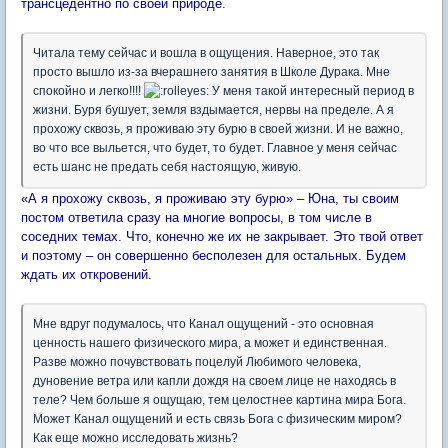
трансцедентно по своей природе.
Читала тему сейчас и вошла в ощущения. Наверное, это так
просто вышло из-за вчерашнего занятия в Школе Дурака. Мне
спокойно и легко!!!!
У меня такой интересный период в
жизни. Буря бушует, земля вздымается, нервы на пределе. А я
прохожу сквозь, я проживаю эту бурю в своей жизни. И не важно,
во что все выльется, что будет, то будет. Главное у меня сейчас
есть шанс не предать себя настоящую, живую.
«А я прохожу сквозь, я проживаю эту бурю» – Юна, ты своим
постом ответила сразу на многие вопросы, в том числе в
соседних темах. Что, конечно же их не закрывает. Это твой ответ
и поэтому – он совершенно бесполезен для остальных. Будем
ждать их откровений.
Мне вдруг подумалось, что Канал ощущений - это основная
ценность нашего физического мира, а может и единственная.
Разве можно почувствовать поцелуй Любимого человека,
дуновение ветра или капли дождя на своем лице не находясь в
теле? Чем больше я ощущаю, тем целостнее картина мира Бога.
Может Канал ощущений и есть связь Бога с физическим миром?
Как еще можно исследовать жизнь?