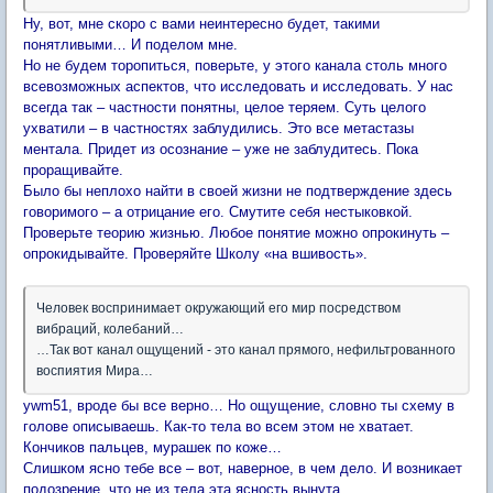
Ну, вот, мне скоро с вами неинтересно будет, такими
понятливыми… И поделом мне.
Но не будем торопиться, поверьте, у этого канала столь много
всевозможных аспектов, что исследовать и исследовать. У нас
всегда так – частности понятны, целое теряем. Суть целого
ухватили – в частностях заблудились. Это все метастазы
ментала. Придет из осознание – уже не заблудитесь. Пока
проращивайте.
Было бы неплохо найти в своей жизни не подтверждение здесь
говоримого – а отрицание его. Смутите себя нестыковкой.
Проверьте теорию жизнью. Любое понятие можно опрокинуть –
опрокидывайте. Проверяйте Школу «на вшивость».
Человек воспринимает окружающий его мир посредством
вибраций, колебаний…
…Так вот канал ощущений - это канал прямого, нефильтрованного
воспиятия Мира…
ywm51, вроде бы все верно… Но ощущение, словно ты схему в
голове описываешь. Как-то тела во всем этом не хватает.
Кончиков пальцев, мурашек по коже…
Слишком ясно тебе все – вот, наверное, в чем дело. И возникает
подозрение, что не из тела эта ясность вынута.