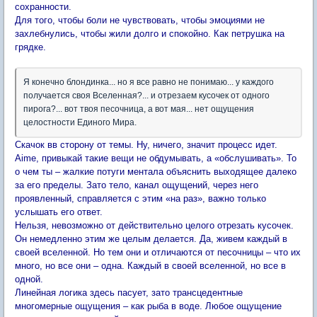
сохранности.
Для того, чтобы боли не чувствовать, чтобы эмоциями не
захлебнулись, чтобы жили долго и спокойно. Как петрушка на
грядке.
Я конечно блондинка... но я все равно не понимаю... у каждого
получается своя Вселенная?... и отрезаем кусочек от одного
пирога?... вот твоя песочница, а вот мая... нет ощущения
целостности Единого Мира.
Скачок вв сторону от темы. Ну, ничего, значит процесс идет.
Aime, привыкай такие вещи не обдумывать, а «обслушивать». То
о чем ты – жалкие потуги ментала объяснить выходящее далеко
за его пределы. Зато тело, канал ощущений, через него
проявленный, справляется с этим «на раз», важно только
услышать его ответ.
Нельзя, невозможно от действительно целого отрезать кусочек.
Он немедленно этим же целым делается. Да, живем каждый в
своей вселенной. Но тем они и отличаются от песочницы – что их
много, но все они – одна. Каждый в своей вселенной, но все в
одной.
Линейная логика здесь пасует, зато трансцедентные
многомерные ощущения – как рыба в воде. Любое ощущение