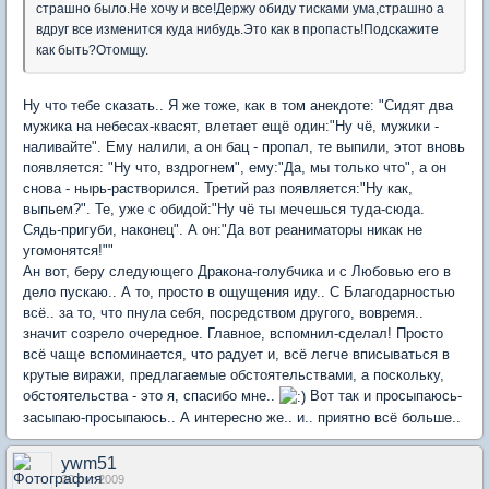
страшно было.Не хочу и все!Держу обиду тисками ума,страшно а
вдруг все изменится куда нибудь.Это как в пропасть!Подскажите
как быть?Отомщу.
Ну что тебе сказать.. Я же тоже, как в том анекдоте: "Сидят два
мужика на небесах-квасят, влетает ещё один:"Ну чё, мужики -
наливайте". Ему налили, а он бац - пропал, те выпили, этот вновь
появляется: "Ну что, вздрогнем", ему:"Да, мы только что", а он
снова - нырь-растворился. Третий раз появляется:"Ну как,
выпьем?". Те, уже с обидой:"Ну чё ты мечешься туда-сюда.
Сядь-пригуби, наконец". А он:"Да вот реаниматоры никак не
угомонятся!""
Ан вот, беру следующего Дракона-голубчика и с Любовью его в
дело пускаю.. А то, просто в ощущения иду.. С Благодарностью
всё.. за то, что пнула себя, посредством другого, вовремя..
значит созрело очередное. Главное, вспомнил-сделал! Просто
всё чаще вспоминается, что радует и, всё легче вписываться в
крутые виражи, предлагаемые обстоятельствами, а поскольку,
обстоятельства - это я, спасибо мне..
Вот так и просыпаюсь-
засыпаю-просыпаюсь.. А интересно же.. и.. приятно всё больше..
ywm51
30 окт 2009