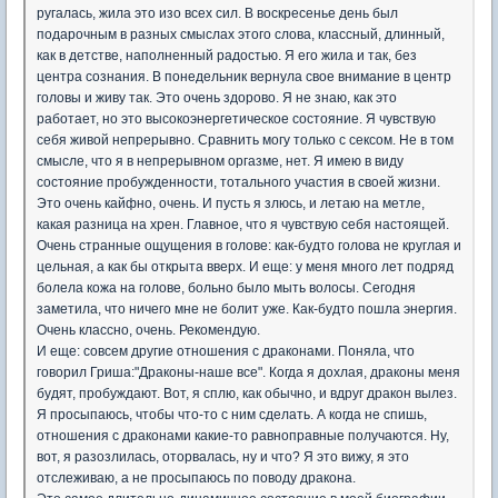
ругалась, жила это изо всех сил. В воскресенье день был
подарочным в разных смыслах этого слова, классный, длинный,
как в детстве, наполненный радостью. Я его жила и так, без
центра сознания. В понедельник вернула свое внимание в центр
головы и живу так. Это очень здорово. Я не знаю, как это
работает, но это высокоэнергетическое состояние. Я чувствую
себя живой непрерывно. Сравнить могу только с сексом. Не в том
смысле, что я в непрерывном оргазме, нет. Я имею в виду
состояние пробужденности, тотального участия в своей жизни.
Это очень кайфно, очень. И пусть я злюсь, и летаю на метле,
какая разница на хрен. Главное, что я чувствую себя настоящей.
Очень странные ощущения в голове: как-будто голова не круглая и
цельная, а как бы открыта вверх. И еще: у меня много лет подряд
болела кожа на голове, больно было мыть волосы. Сегодня
заметила, что ничего мне не болит уже. Как-будто пошла энергия.
Очень классно, очень. Рекомендую.
И еще: совсем другие отношения с драконами. Поняла, что
говорил Гриша:"Драконы-наше все". Когда я дохлая, драконы меня
будят, пробуждают. Вот, я сплю, как обычно, и вдруг дракон вылез.
Я просыпаюсь, чтобы что-то с ним сделать. А когда не спишь,
отношения с драконами какие-то равноправные получаются. Ну,
вот, я разозлилась, оторвалась, ну и что? Я это вижу, я это
отслеживаю, а не просыпаюсь по поводу дракона.