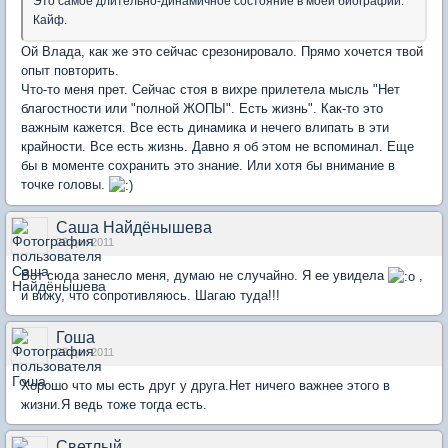
Это самое длительно-динамичное состояние в моей биографии.
Кайф.
Ой Влада, как же это сейчас срезонировало. Прямо хочется твой
опыт повторить.
Что-то меня прет. Сейчас стоя в вихре прилетела мысль "Нет
благостности или "полной ЖОПЫ". Есть жизнь". Как-то это
важным кажется. Все есть динамика и нечего влипать в эти
крайности. Все есть жизнь. Давно я об этом не вспоминал. Еще
бы в моменте сохранить это знание. Или хотя бы внимание в
точке головы.
Саша Найдёнышева
22 дек 2011
Вот сюда занесло меня, думаю не случайно. Я ее увидела
,
и вижу, что сопротивляюсь. Шагаю туда!!!
Гоша
29 дек 2011
Хорошо что мы есть друг у друга.Нет ничего важнее этого в
жизни.Я ведь тоже тогда есть.
Светлый