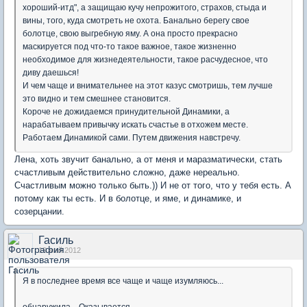
хороший-итд", а защищаю кучу непрожитого, страхов, стыда и
вины, того, куда смотреть не охота. Банально берегу свое
болотце, свою выгребную яму. А она просто прекрасно
маскируется под что-то такое важное, такое жизненно
необходимое для жизнедеятельности, такое расчудесное, что
диву даешься!
И чем чаще и внимательнее на этот казус смотришь, тем лучше
это видно и тем смешнее становится.
Короче не дожидаемся принудительной Динамики, а
нарабатываем привычку искать счастье в отхожем месте.
Работаем Динамикой сами. Путем движения навстречу.
Лена, хоть звучит банально, а от меня и маразматически, стать
счастливым действительно сложно, даже нереально.
Счастливым можно только быть.)) И не от того, что у тебя есть. А
потому как ты есть. И в болотце, и яме, и динамике, и
созерцании.
Гасиль
19 май 2012
Я в последнее время все чаще и чаще изумляюсь...
обнаружила... Оказывается...