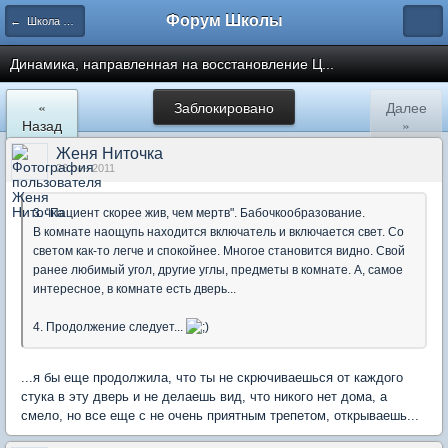
Форум Школы
← Школа Холистического Сознания
Динамика, направленная на восстановление Ц...
«
Заблокировано
Далее
Назад
»
Женя Ниточка
26 сен 2011
3. "Пациент скорее жив, чем мертв". Бабочкообразование.
В комнате наощупь находится включатель и включается свет. Со
светом как-то легче и спокойнее. Многое становится видно. Свой
ранее любимый угол, другие углы, предметы в комнате. А, самое
интересное, в комнате есть дверь...
4. Продолжение следует...
...я бы еще продолжила, что ты не скрючиваешься от каждого
стука в эту дверь и не делаешь вид, что никого нет дома, а
смело, но все еще с не очень приятным трепетом, открываешь...