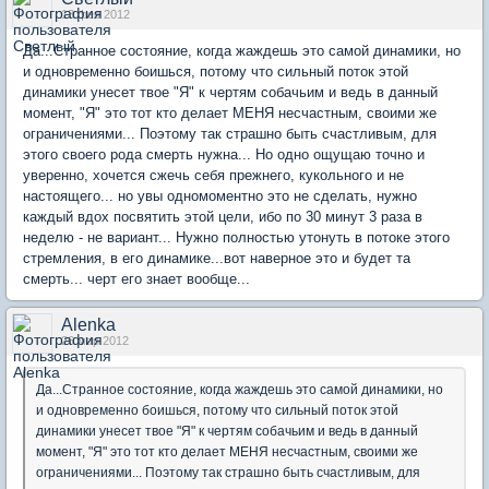
13 фев 2012
Да...Странное состояние, когда жаждешь это самой динамики, но
и одновременно боишься, потому что сильный поток этой
динамики унесет твое "Я" к чертям собачьим и ведь в данный
момент, "Я" это тот кто делает МЕНЯ несчастным, своими же
ограничениями... Поэтому так страшно быть счастливым, для
этого своего рода смерть нужна... Но одно ощущаю точно и
уверенно, хочется сжечь себя прежнего, кукольного и не
настоящего... но увы одномоментно это не сделать, нужно
каждый вдох посвятить этой цели, ибо по 30 минут 3 раза в
неделю - не вариант... Нужно полностью утонуть в потоке этого
стремления, в его динамике...вот наверное это и будет та
смерть... черт его знает вообще...
Alenka
26 мар 2012
Да...Странное состояние, когда жаждешь это самой динамики, но
и одновременно боишься, потому что сильный поток этой
динамики унесет твое "Я" к чертям собачьим и ведь в данный
момент, "Я" это тот кто делает МЕНЯ несчастным, своими же
ограничениями... Поэтому так страшно быть счастливым, для