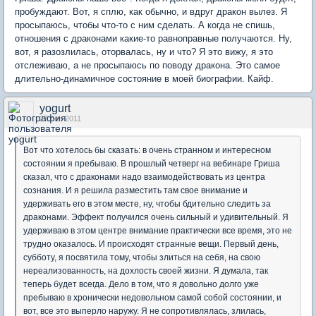
пробуждают. Вот, я сплю, как обычно, и вдруг дракон вылез. Я
просыпаюсь, чтобы что-то с ним сделать. А когда не спишь,
отношения с драконами какие-то равноправные получаются. Ну,
вот, я разозлилась, оторвалась, ну и что? Я это вижу, я это
отслеживаю, а не просыпаюсь по поводу дракона. Это самое
длительно-динамичное состояние в моей биографии. Кайф.
yogurt
27 сен 2011
Вот что хотелось бы сказать: в очень странном и интересном
состоянии я пребываю. В прошлый четверг на вебинаре Гриша
сказал, что с драконами надо взаимодействовать из центра
сознания. И я решила разместить там свое внимание и
удерживать его в этом месте, ну, чтобы бдительно следить за
драконами. Эффект получился очень сильный и удивительный. Я
удерживаю в этом центре внимание практически все время, это не
трудно оказалось. И происходят странные вещи. Первый день,
субботу, я посвятила тому, чтобы злиться на себя, на свою
нереализованность, на дохлость своей жизни. Я думала, так
теперь будет всегда. Дело в том, что я довольно долго уже
пребываю в хронически недовольном самой собой состоянии, и
вот, все это выперло наружу. Я не сопротивлялась, злилась,