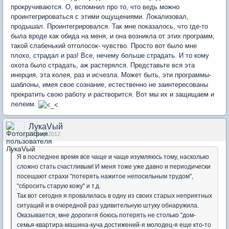
прокручиваются. О, вспомнил про то, что ведь можно
проинтегрироваться с этими ощущениями. Локализовал,
продышал. Проинтегрировался. Так мне показалось, что где-то
была вроде как обида на меня, и она возникла от этих программ,
такой слабенький отголосок- чувство. Просто вот было мне
плохо, страдал и раз! Все, нечему больше страдать. И то кому
охота было страдать, аж растерялся. Представьте вся эта
инерция, эта колея, раз и исчезла. Может быть, эти программы-
шаблоны, имея свое сознание, естественно не заинтересованы
прекратить свою работу и растворится. Вот мы их и защищаем и
лелеим.
ЛукаVый
27 мар 2012
Я в последнее время все чаще и чаще изумляюсь тому, насколько
сложно стать счастливым! И меня тоже уже давно и периодически
посещают страхи "потерять нажитое непосильным трудом",
"сбросить старую кожу" и т.д.
Так вот сегодня я провалилась в одну из своих старых неприятных
ситуаций и в очередной раз удивительную штуку обнаружила.
Оказывается, мне дороги=я боюсь потерять не столько "дом-
семья-квартира-машина-куча достижений-я молодец-я еще кто-то