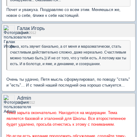
Почет и уважуха. Поздравляю со всем этим. Меняешься же,
новое о себе, ближе к себе настоящей.
Галак Игорь
21 май 2012
Лена, хоть звучит банально, а от меня и маразматически, стать
счастливым действительно сложно, даже нереально. Счастливым
можно только быть.)) И не от того, что у тебя есть. А потому как ты
есть. И в болотце, и яме, и динамике, и созерцании.
Очень ты удачно, Петя мысль сформулировал, по поводу "стать"
и "есть"... И с темой нашей последней она хорошо стыкуется...
Admin
02 окт 2012
Тема зарыта окончательно. Находится на модерации. Тема
является базовой и эталонной для Школы. Все второстепенное
будет удалено, просьба отнестись к этому с пониманием.
Но если есть желание продолжить обсуждение, создайте тему-