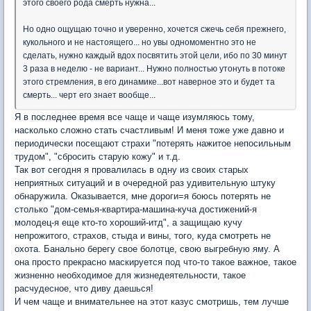
этого своего рода смерть нужна...
Но одно ощущаю точно и уверенно, хочется сжечь себя прежнего,
кукольного и не настоящего... но увы одномоментно это не
сделать, нужно каждый вдох посвятить этой цели, ибо по 30 минут
3 раза в неделю - не вариант... Нужно полностью утонуть в потоке
этого стремления, в его динамике...вот наверное это и будет та
смерть... черт его знает вообще...
Я в последнее время все чаще и чаще изумляюсь тому,
насколько сложно стать счастливым! И меня тоже уже давно и
периодически посещают страхи "потерять нажитое непосильным
трудом", "сбросить старую кожу" и т.д.
Так вот сегодня я провалилась в одну из своих старых
неприятных ситуаций и в очередной раз удивительную штуку
обнаружила. Оказывается, мне дороги=я боюсь потерять не
столько "дом-семья-квартира-машина-куча достижений-я
молодец-я еще кто-то хороший-итд", а защищаю кучу
непрожитого, страхов, стыда и вины, того, куда смотреть не
охота. Банально берегу свое болотце, свою выгребную яму. А
она просто прекрасно маскируется под что-то такое важное, такое
жизненно необходимое для жизнедеятельности, такое
расчудесное, что диву даешься!
И чем чаще и внимательнее на этот казус смотришь, тем лучше