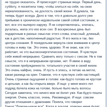
не трудно оказалось. И происходят странные вещи. Первый день,
субботу, я посвятила тому, чтобы злиться на себя, на свою
нереализованность, на дохлость своей жизни. Я думала, так
теперь будет всегда. Дело в том, что я довольно долго уже
пребываю в хронически недовольном самой собой состоянии, и
вот, все это выперло наружу. Я не сопротивлялась, злилась,
ругалась, жила это изо всех сил. В воскресенье день был
подарочным в разных смыслах этого слова, классный, длинный,
как в детстве, наполненный радостью. Я его жила и так, без
центра сознания. В понедельник вернула свое внимание в центр
головы и живу так. Это очень здорово. Я не знаю, как это
работает, но это высокоэнергетическое состояние. Я чувствую
себя живой непрерывно. Сравнить могу только с сексом. Не в том
смысле, что я в непрерывном оргазме, нет. Я имею в виду
состояние пробужденности, тотального участия в своей жизни.
Это очень кайфно, очень. И пусть я злюсь, и летаю на метле,
какая разница на хрен. Главное, что я чувствую себя настоящей.
Очень странные ощущения в голове: как-будто голова не круглая
и цельная, а как бы открыта вверх. И еще: у меня много лет
подряд болела кожа на голове, больно было мыть волосы.
Сегодня заметила, что ничего мне не болит уже. Как-будто пошла
энергия. Очень классно, очень. Рекомендую. И еще: совсем
другие отношения с драконами. Поняла, что говорил
Гриша:"Драконы-наше все". Когда я дохлая, драконы меня будят,