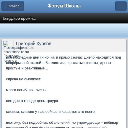
Форум Школы
← Объявления
блядское время...
Григорий Курлов
03 июн 2026
все последние дни (и ночи), и прямо сейчас Днепр находится под
непрерывной атакой – баллистика, крылатые ракеты, дроны
простые и реактивные…
сирена не смолкает
много погибших, очень
сегодня в городе день траура
словом, сложно у нас сейчас и касается это всего
поэтому, без подробных объяснений, но упреждающе – вебинар
четверговый у нас будет пятничным, то есть – очередной